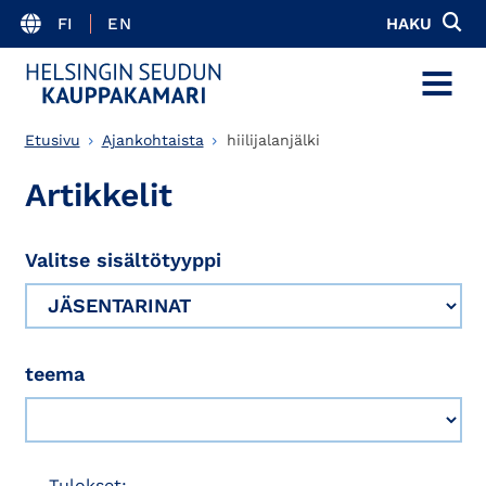
FI
EN
HAKU
MENU
Etusivu
Ajankohtaista
hiilijalanjälki
Artikkelit
Valitse sisältötyyppi
teema
Tulokset: