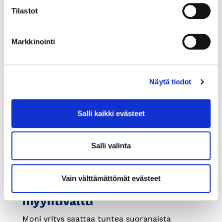
taloyhtiöt ja jokainen vantaalainen ovat
Tilastot
näissä talkoissa mukana.
Markkinointi
Näytä tiedot
Salli kaikki evästeet
Salli valinta
30.11.2020
LIIKE-ELÄMÄ
Vain välttämättömät evästeet
Vihreys on entistä vahvempi
myyntivaltti
Moni yritys saattaa tuntea suoranaista