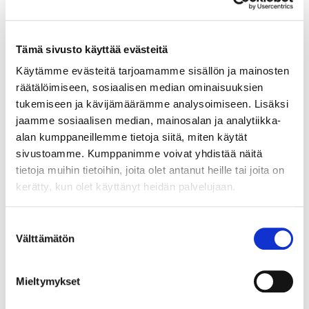
Tämä sivusto käyttää evästeitä
12.3.2021
VASTUULLISUUS
Käytämme evästeitä tarjoamamme sisällön ja mainosten
räätälöimiseen, sosiaalisen median ominaisuuksien
Pienemmän hiilijalanjäljen
tukemiseen ja kävijämäärämme analysoimiseen. Lisäksi
jäljillä – 6Aika ja
jaamme sosiaalisen median, mainosalan ja analytiikka-
resurssiviisas Vantaa
alan kumppaneillemme tietoja siitä, miten käytät
sivustoamme. Kumppanimme voivat yhdistää näitä
Fiksua materiaalikiertoa, hiilineutraaleja
tietoja muihin tietoihin, joita olet antanut heille tai joita on
yritysalueita ja energiatehokkaita kiinteistöjä
kerätty, kun olet käyttänyt heidän palvelujaan.
– menestyvä liiketoiminta ja vastuullisuus
kulkevat vantaalaisissa yrityksissä käsi
Suostumuksen
kädessä. 6Aika-hankkeissa on satsattu
Välttämätön
valinta
vähähiilisyyteen, mikä näkyy yrityksissä muun
muassa ekologisesti kestävänä
liiketoimintana, uusina innovaatioina ja
Mieltymykset
materiaali- ja resurssitehokkuutena. Myös