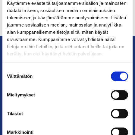
Käytämme evästeitä tarjoamamme sisällön ja mainosten
räätälöimiseen, sosiaalisen median ominaisuuksien
tukemiseen ja kävijämäärämme analysoimiseen. Lisäksi
jaamme sosiaalisen median, mainosalan ja analytiikka-
alan kumppaneillemme tietoja siitä, miten käytät
sivustoamme. Kumppanimme voivat yhdistää näitä
tietoja muihin tietoihin, joita olet antanut heille tai joita on
kerätty, kun olet käyttänyt heidän palvelujaan.
KauppakamariHelsingin
seudun
Suostumuksen
kauppakamari
Välttämätön
valinta
YHTEYSTIEDOT
Mieltymykset
Helsingin toimisto
Käyntiosoite: Kalevankatu 12, 00100 Helsinki
Tilastot
Postiosoite: PL 68, 00131 Helsinki
Markkinointi
Puhelin: 09 228 601 (vaihde)