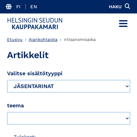
FI
EN
HAKU
MENU
Etusivu
Ajankohtaista
Irtisanomisaika
Artikkelit
Valitse sisältötyyppi
teema
Tulokset: