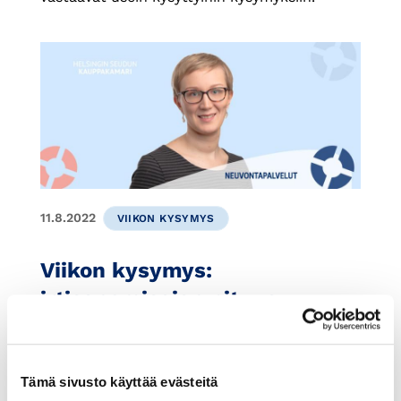
11.8.2022
VIIKON KYSYMYS
Viikon kysymys:
irtisanomisajan pituus
Viikon kysymys tuo vastauksia usein
kysyttyihin kysymyksiin.
Tämä sivusto käyttää evästeitä