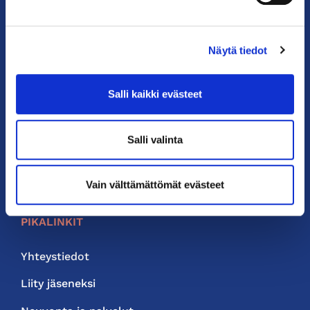
kauppakamari@helsinki.chamber.fi
Katso kaikki yhteystiedot >
Näytä tiedot
Anna palautetta >
Salli kaikki evästeet
Salli valinta
Vain välttämättömät evästeet
PIKALINKIT
Yhteystiedot
Liity jäseneksi