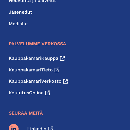
Neuvonta ja palvelut
Jäsenedut
Medialle
PALVELUMME VERKOSSA
KauppakamariKauppa
KauppakamariTieto
KauppakamariVerkosto
KoulutusOnline
SEURAA MEITÄ
Linkedin