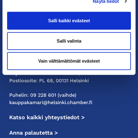
Näytä tiedot
KauppakamariHelsingin
Salli kaikki evästeet
seudun
kauppakamari
Salli valinta
YHTEYSTIEDOT
Vain välttämättömät evästeet
Helsingin toimisto
Käyntiosoite: Kalevankatu 12, 00100 Helsinki
Postiosoite: PL 68, 00131 Helsinki
Puhelin: 09 228 601 (vaihde)
kauppakamari@helsinki.chamber.fi
Katso kaikki yhteystiedot >
Anna palautetta >