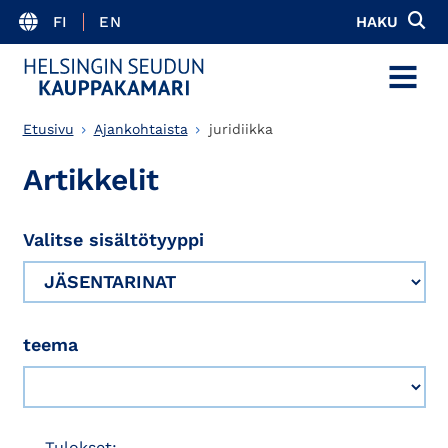
FI
EN
HAKU
MENU
Etusivu
Ajankohtaista
juridiikka
Artikkelit
Valitse sisältötyyppi
teema
Tulokset: