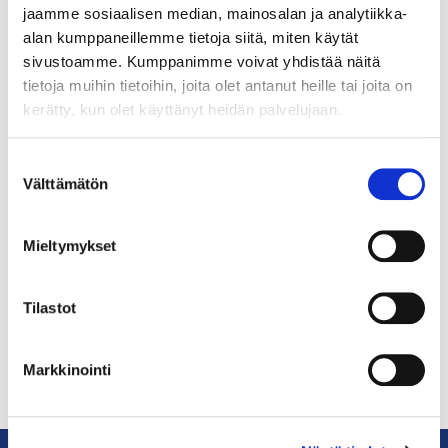
Chambercast: Mitä
jaamme sosiaalisen median, mainosalan ja analytiikka-
markkinoinnin ammattilaisen
alan kumppaneillemme tietoja siitä, miten käytät
täytyy tietää
sivustoamme. Kumppanimme voivat yhdistää näitä
tietoja muihin tietoihin, joita olet antanut heille tai joita on
markkinointijuridiikasta,
kerätty, kun olet käyttänyt heidän palvelujaan.
Elina Koivumäki?
Suostumuksen
Juristi ja yrittäjä Elina Koivumäki kertoo
Välttämätön
valinta
Kirjakulman vierailullaan tuottaja Taina
Parviaiselle, mitkä ovat yleisimmät
markkinoinnissa tehtävät virheet ja kuinka ne
Mieltymykset
voidaan välttää.
Tilastot
Markkinointi