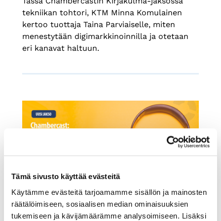
Tässä Chambercastin Kirjakulma-jaksossa
tekniikan tohtori, KTM Minna Komulainen
kertoo tuottaja Taina Parviaiselle, miten
menestytään digimarkkinoinnilla ja otetaan
eri kanavat haltuun.
Tämä sivusto käyttää evästeitä
Käytämme evästeitä tarjoamamme sisällön ja mainosten
20.1.2023
PODCAST
räätälöimiseen, sosiaalisen median ominaisuuksien
tukemiseen ja kävijämäärämme analysoimiseen. Lisäksi