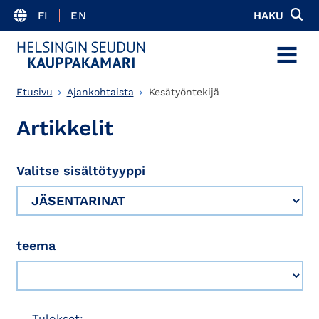
FI
EN
HAKU
MENU
Etusivu
Ajankohtaista
Kesätyöntekijä
Artikkelit
Valitse sisältötyyppi
teema
Tulokset: