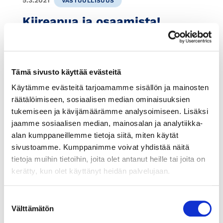
5.3.2021
VASTUULLISUUS
Kiireapua ja osaamista!
Palkkaisitko nuoren
kesätöihin?
Tarvitsetko ensi kesäksi kiireapua, haluatko
Tämä sivusto käyttää evästeitä
motivoituneen kesätyöntekijän, ketterän käsi-
Käytämme evästeitä tarjoamamme sisällön ja mainosten
ja jalkaparin tai kaipaatko kenties nuoren
räätälöimiseen, sosiaalisen median ominaisuuksien
näkökulmaa ja osaamista some-asioissa?
tukemiseen ja kävijämäärämme analysoimiseen. Lisäksi
jaamme sosiaalisen median, mainosalan ja analytiikka-
alan kumppaneillemme tietoja siitä, miten käytät
sivustoamme. Kumppanimme voivat yhdistää näitä
tietoja muihin tietoihin, joita olet antanut heille tai joita on
kerätty, kun olet käyttänyt heidän palvelujaan.
Suostumuksen
Välttämätön
valinta