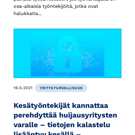
osa-aikaisia työntekijöitä, jotka ovat
halukkaita...
16.6.2021
YRITYSTURVALLISUUS
Kesätyöntekijät kannattaa
perehdyttää huijausyritysten
varalle – tietojen kalastelu
lisääntyy kesällä –