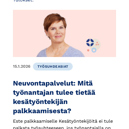
15.1.2026
TYÖSUHDEASIAT
Neuvontapalvelut: Mitä
työnantajan tulee tietää
kesätyöntekijän
palkkaamisesta?
Este palkkaamiselle Kesätyöntekijöitä ei tule
palkata työsuhteeseen, jos työnantajalla on