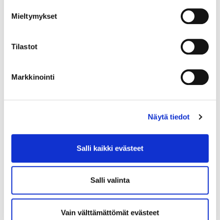
Mieltymykset
22.1.2021
VASTUULLISUUS
Tilastot
Kiireapua ja osaamista!
Palkkaisitko nuoren
Markkinointi
kesätöihin?
Tarvitsetko ensi kesäksi kiireapua, haluatko
motivoituneen kesätyöntekijän, ketterän käsi-
Näytä tiedot
ja jalkaparin tai kaipaatko kenties nuoren
näkökulmaa ja osaamista some-asioissa?
Salli kaikki evästeet
Salli valinta
Vain välttämättömät evästeet