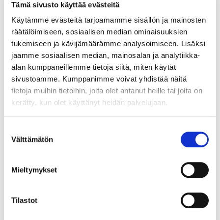
Tämä sivusto käyttää evästeitä
Käytämme evästeitä tarjoamamme sisällön ja mainosten
7.2.2018
KAAVOITUS JA RAKENTAMINEN
räätälöimiseen, sosiaalisen median ominaisuuksien
tukemiseen ja kävijämäärämme analysoimiseen. Lisäksi
Helsingin hallinto-oikeus:
jaamme sosiaalisen median, mainosalan ja analytiikka-
Helsingin uusi yleiskaava
alan kumppaneillemme tietoja siitä, miten käytät
osittain lainvastainen
sivustoamme. Kumppanimme voivat yhdistää näitä
tietoja muihin tietoihin, joita olet antanut heille tai joita on
Kaupunginvaltuuston lokakuussa 2016
kerätty, kun olet käyttänyt heidän palvelujaan.
tekemä päätös sekä uudesta yleiskaavasta
että Vartiosaaren osayleiskaavasta on
Suostumuksen
Helsingin hallinto-oikeuden mukaan osittain
Välttämätön
valinta
lainvastainen.
Mieltymykset
Tilastot