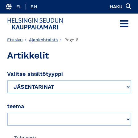
FI
EN
HAKU
MENU
Etusivu
Ajankohtaista
Page 6
Artikkelit
Valitse sisältötyyppi
teema
Tulokset: