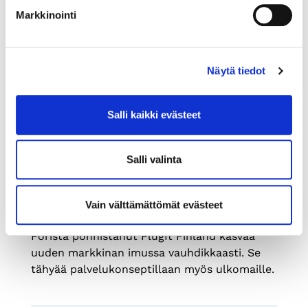
Markkinointi
Näytä tiedot
19.9.2017
JÄSENTARINAT
Salli kaikki evästeet
Sähköautoilun sanansaattaja
kaipaa asennemuutosta
Salli valinta
Suomi on sähköautoilussa vasta
alkutaipaleella, mutta niihin liittyvä
teknologia ja palvelukehitys ovat jo maailman
Vain välttämättömät evästeet
kärkeä. Latauspisteitä toimittava ja alun perin
Porista ponnistanut PlugIt Finland kasvaa
uuden markkinan imussa vauhdikkaasti. Se
tähyää palvelukonseptillaan myös ulkomaille.