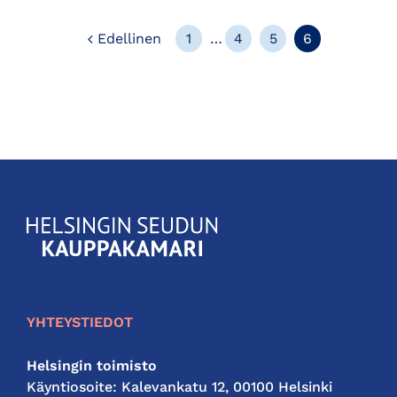
Edellinen
Edellinen
1
…
4
5
6
KauppakamariHelsingin
seudun
kauppakamari
YHTEYSTIEDOT
Helsingin toimisto
Käyntiosoite: Kalevankatu 12, 00100 Helsinki