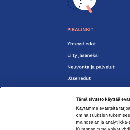
PIKALINKIT
Yhteystiedot
Liity jäseneksi
Neuvonta ja palvelut
Jäsenedut
Medialle
Tämä sivusto käyttää eväs
Käytämme evästeitä tarjoa
ominaisuuksien tukemisee
mainosalan ja analytiikka-
Kumppanimme voivat yhdistää 