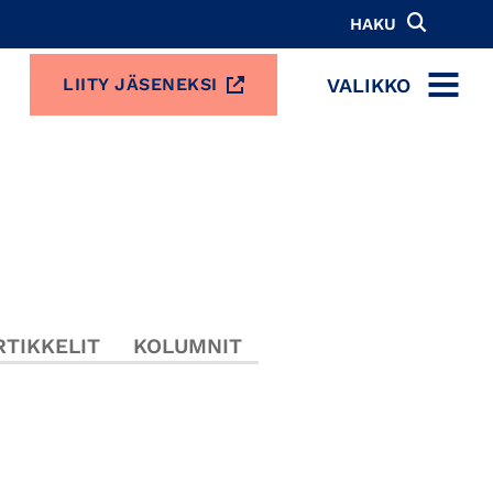
HAKU
VALIKKO
LIITY JÄSENEKSI
MENU
TIKKELIT
KOLUMNIT