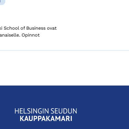
N
i School of Business ovat
naiselle. Opinnot
KauppakamariHelsingin
seudun
kauppakamari