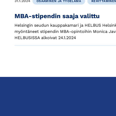
31.1.2024
OSAAMINEN JA TYÖELÄMÄ
KEHITTÄMINE
MBA-stipendin saaja valittu
Helsingin seudun kauppakamari ja HELBUS Helsink
myöntäneet stipendin MBA-opintoihin Monica Java
HELBUSISSA alkoivat 24.1.2024