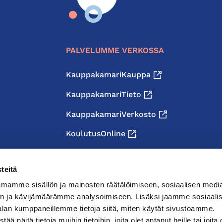
PALVELUMME VERKOSSA
KauppakamariKauppa
KauppakamariTieto
KauppakamariVerkosto
KoulutusOnline
teitä
mamme sisällön ja mainosten räätälöimiseen, sosiaalisen medi
n ja kävijämäärämme analysoimiseen. Lisäksi jaamme sosiaali
alan kumppaneillemme tietoja siitä, miten käytät sivustoamme.
näitä tietoja muihin tietoihin, joita olet antanut heille tai joita 