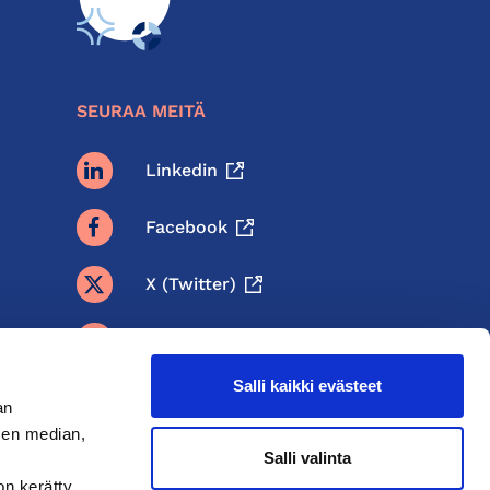
SEURAA MEITÄ
Linkedin
Facebook
X (twitter)
BlueSky
Salli kaikki evästeet
Threads
an
sen median,
Instagram
Salli valinta
on kerätty,