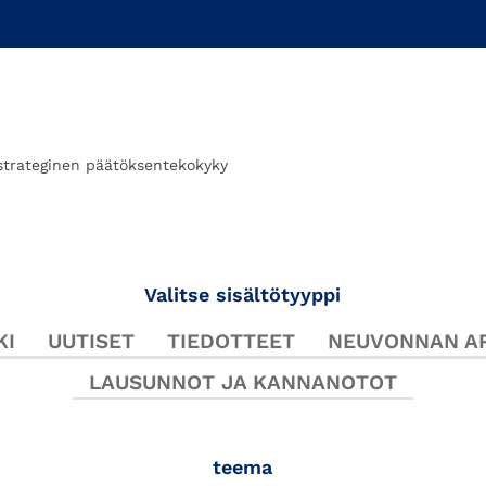
strateginen päätöksentekokyky
Valitse sisältötyyppi
KI
UUTISET
TIEDOTTEET
NEUVONNAN AR
LAUSUNNOT JA KANNANOTOT
teema