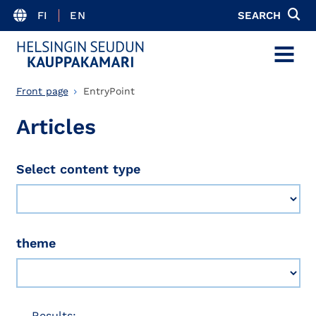
FI
EN
SEARCH
MENU
Front page
EntryPoint
Articles
Select content type
theme
Results: