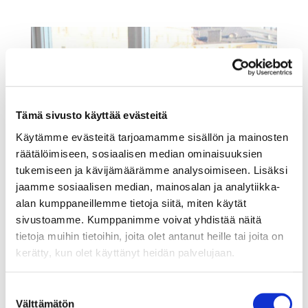
Tämä sivusto käyttää evästeitä
Käytämme evästeitä tarjoamamme sisällön ja mainosten
räätälöimiseen, sosiaalisen median ominaisuuksien
12.6.2020
INTERNATIONAL TOPICS
tukemiseen ja kävijämäärämme analysoimiseen. Lisäksi
jaamme sosiaalisen median, mainosalan ja analytiikka-
3 lessons I learnt during my
alan kumppaneillemme tietoja siitä, miten käytät
sivustoamme. Kumppanimme voivat yhdistää näitä
mentoring at EntryPoint
tietoja muihin tietoihin, joita olet antanut heille tai joita on
Hi Anastasiia, you’ve been matched with a
kerätty, kun olet käyttänyt heidän palvelujaan.
mentor. Welcome to EntryPoint! This news
came right...
Suostumuksen
Välttämätön
valinta