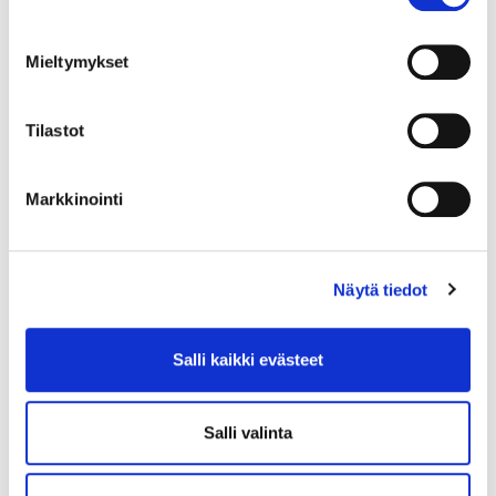
Mieltymykset
Tilastot
Markkinointi
Näytä tiedot
29.5.2020
INTERNATIONAL TOPICS
EntryPoint Mentoring –
Salli kaikki evästeet
cross-cultural encounters
and new professional
Salli valinta
dimensions
Mentoring is a two-way partnership between