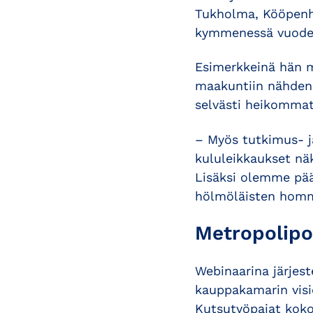
Tukholma, Kööpenha
kymmenessä vuodess
Esimerkkeinä hän m
maakuntiin nähden 
selvästi heikommat
– Myös tutkimus- j
kululeikkaukset nä
Lisäksi olemme pää
hölmöläisten homma
Metropolipo
Webinaarina järjes
kauppakamarin visi
Kutsutyöpajat koko