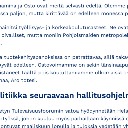
mina ja Oslo ovat meitä selvästi edellä. Olemme 
a paljon, mutta kirittävää on edelleen monessa pa
ainitsi työllisyys- ja korkeakoulutusasteet. Ne ova
oivalliset, mutta moniin Pohjoismaiden metropolei
.
a tuotekehityspanoksissa on petrattavaa, sillä taka
kyvät edelleen. Ostovoimamme on sekin länsinaapu
stäneet täältä pois kouluttamiamme ulkomaisia osa
a, Aro totesi.
litiikka seuraavaan hallitusohje
tetyn Tulevaisuusfoorumin satoa hyödynnetään Hel
otyössä, johon kuuluu myös parhaillaan käynnissä ol
ontuvat maaliskuun lopulla ja tuloksia vedetään y