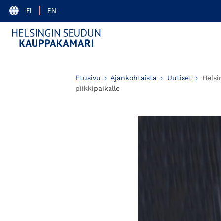
FI
EN
Etusivu
Ajankohtaista
Uutiset
Helsi
piikkipaikalle