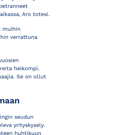
petranneet
ikassa, Aro totesi.
t muihin
hin verrattuna
vuosien
reita heikompi.
ajia. Se on ollut
lmaan
singin seudun
eva yrityskysely.
hteen huhtikuun