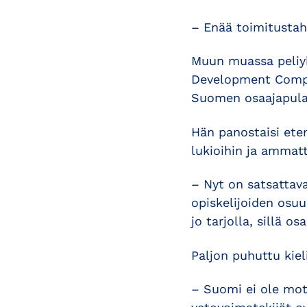
– Enää toimitustaht
Muun muassa peliyh
Development Compa
Suomen osaajapulaa
Hän panostaisi ete
lukioihin ja ammatt
– Nyt on satsatta
opiskelijoiden osuu
jo tarjolla, sillä o
Paljon puhuttu kie
– Suomi ei ole moti