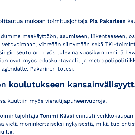
moittautua mukaan toimitusjohtaja
Pia Pakarisen
kau
udumme maakäyttöön, asumiseen, liikenteeseen, o
 vetovoimaan, vihreään siirtymään sekä TKI-toimint
lsingin seutu on myös tulevina vuosikymmeninä hyv
Pian ovat myös eduskuntavaalit ja metropolipolitiik
 agendalle, Pakarinen totesi.
en koulutukseen kansainvälisyytt
sa kuultiin myös vierailijapuheenvuoroja.
toimintajohtaja
Tommi Kässi
ennusti verkkokaupan 
na vielä moninkertaiseksi nykyisestä, mikä tuo enti
uille.