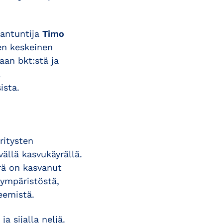
antuntija
Timo
en keskeinen
aan bkt:stä ja
a
ista.
ritysten
ällä kasvukäyrällä.
rä on kasvanut
nympäristöstä,
eemistä.
a sijalla neljä.