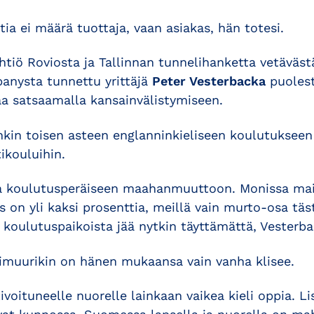
ia ei määrä tuottaja, vaan asiakas, hän totesi.
tiö Roviosta ja Tallinnan tunnelihanketta vetäväst
nysta tunnettu yrittäjä
Peter Vesterbacka
puolest
 satsaamalla kansainvälistymiseen.
nkin toisen asteen englanninkieliseen koulutuksee
ikouluihin.
va koulutusperäiseen maahanmuuttoon. Monissa ma
s on yli kaksi prosenttia, meillä vain murto-osa täs
sa koulutuspaikoista jää nytkin täyttämättä, Vesterba
limuurikin on hänen mukaansa vain vanha klisee.
voituneelle nuorelle lainkaan vaikea kieli oppia. L