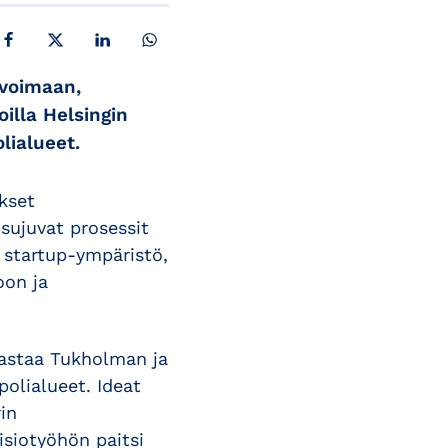
JAA FACEBOOKISSA
JAA X:SSÄ
JAA LINKEDINISSÄ
JAA WHATSAPPISSA
ovoimaan,
illa Helsingin
lialueet.
ukset
sujuvat prosessit
 startup-ympäristö,
oon ja
haastaa Tukholman ja
olialueet. Ideat
in
isiotyöhön paitsi