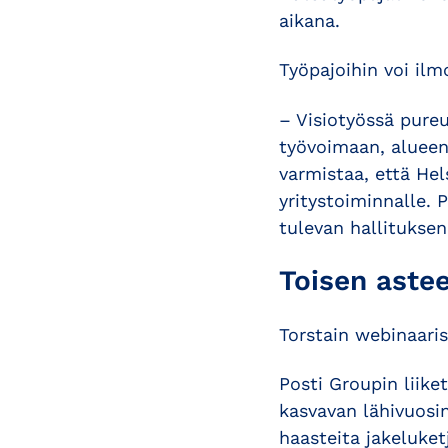
aikana.
Työpajoihin voi il
– Visiotyössä pure
työvoimaan, alueen
varmistaa, että He
yritystoiminnalle. 
tulevan hallituksen
Toisen aste
Torstain webinaaris
Posti Groupin liike
kasvavan lähivuosi
haasteita jakeluketj