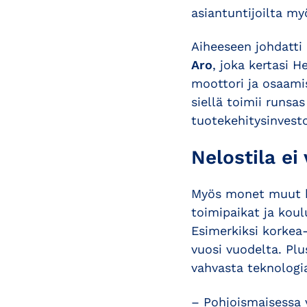
asiantuntijoilta my
Aiheeseen johdatti
Aro
, joka kertasi
moottori ja osaamis
siellä toimii runsa
tuotekehitysinvest
Nelostila ei
Myös monet muut kes
toimipaikat ja koul
Esimerkiksi korkea
vuosi vuodelta. Plu
vahvasta teknologi
– Pohjoismaisessa v