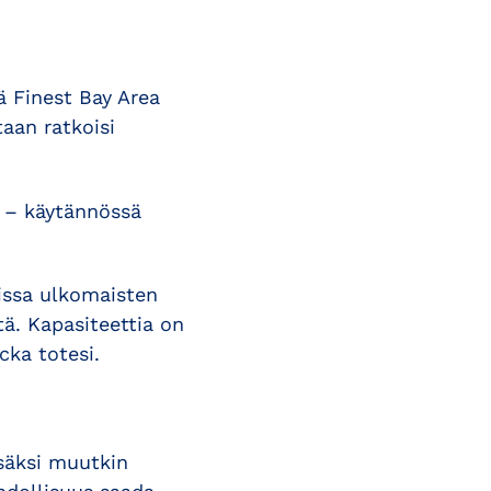
ä Finest Bay Area
aan ratkoisi
n – käytännössä
issa ulkomaisten
tä. Kapasiteettia on
cka totesi.
isäksi muutkin