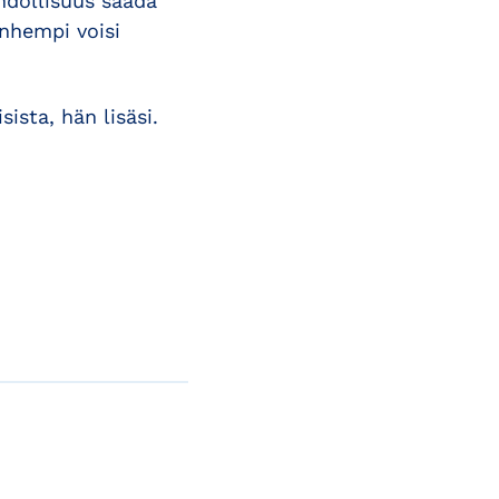
hdollisuus saada
nhempi voisi
ista, hän lisäsi.