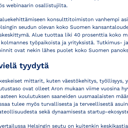
ös webinaarin osallistujilta.
 aluekehittämiseen konsulttitoimiston vanhempi asi
 Helsingin seudun olevan koko Suomen kansantaloud
keskittymä. Alue tuottaa liki 40 prosenttia koko m
s kolmannes työpaikoista ja yrityksistä. Tutkimus- j
oinnit ovat nekin lähes puolet koko Suomen panoks
 vielä tyydytä
keiset mittarit, kuten väestökehitys, työllisyys, y
utustaso ovat olleet Aron mukaan viime vuosina hyv
-asteen koulutuksen saaneiden uusmaalaisten mää
ssaa tulee myös turvallisesta ja terveellisestä asui
ateollisuudesta sekä dynaamisesta startup-ekosyst
ertailussa Helsingin seutu on kuitenkin keskikastia j