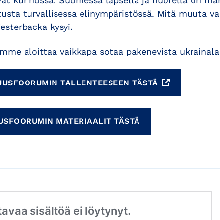
vat kunnossa. Suomessa lapsella ja nuorella on ma
usta turvallisessa elinympäristössä. Mitä muuta va
Vesterbacka kysyi.
mme aloittaa vaikkapa sotaa pakenevista ukrainalais
SUUSFOORUMIN TALLENTEESEEN TÄSTÄ
USFOORUMIN MATERIAALIT TÄSTÄ