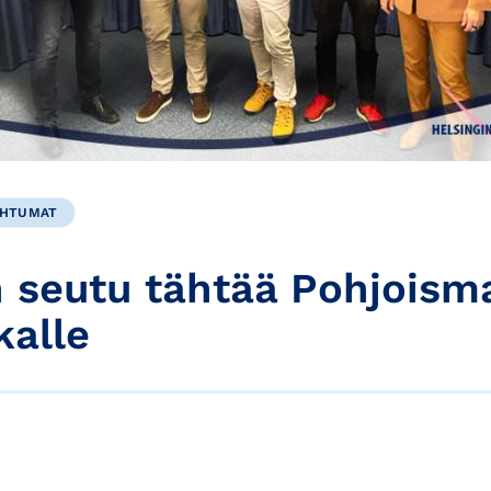
AHTUMAT
n seutu tähtää Pohjoism
kalle