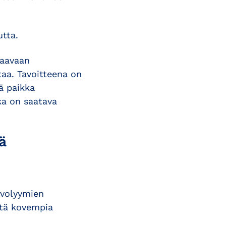
tta.
saavaan
aa. Tavoitteena on
ä paikka
ka on saatava
ä
volyymien
stä kovempia