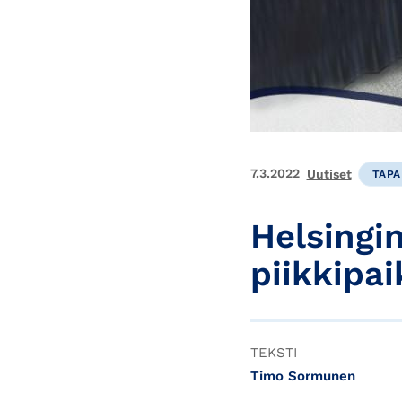
7.3.2022
Uutiset
TAP
Helsingi
piikkipai
TEKSTI
Timo Sormunen