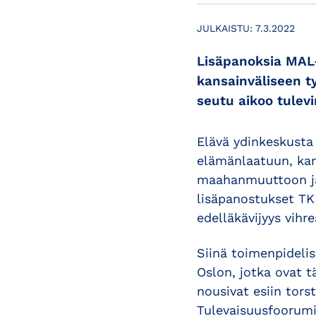
JULKAISTU:
7.3.2022
Lisäpanoksia MAL-
kansainväliseen ty
seutu aikoo tulev
Elävä ydinkeskusta 
elämänlaatuun, kans
maahanmuuttoon ja 
lisäpanostukset TKI
edelläkävijyys vihr
Siinä toimenpidelis
Oslon, jotka ovat 
nousivat esiin tor
Tulevaisuusfoorumi