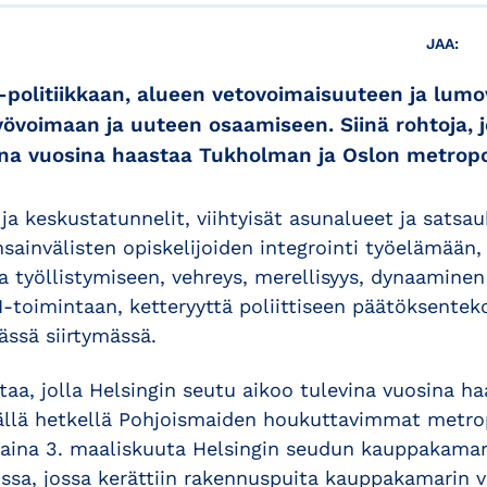
JAA:
politiikkaan, alueen vetovoimaisuuteen ja lum
övoimaan ja uuteen osaamiseen. Siinä rohtoja, jo
ina vuosina haastaa Tukholman ja Oslon metropo
ja keskustatunnelit, viihtyisät asunalueet ja satsa
ainvälisten opiskelijoiden integrointi työelämään, 
työllistymiseen, vehreys, merellisyys, dynaaminen
-toimintaan, ketteryyttä poliittiseen päätöksentek
eässä siirtymässä.
taa, jolla Helsingin seutu aikoo tulevina vuosina 
tällä hetkellä Pohjoismaiden houkuttavimmat metrop
staina 3. maaliskuuta Helsingin seudun kauppakamar
ssa, jossa kerättiin rakennuspuita kauppakamarin v