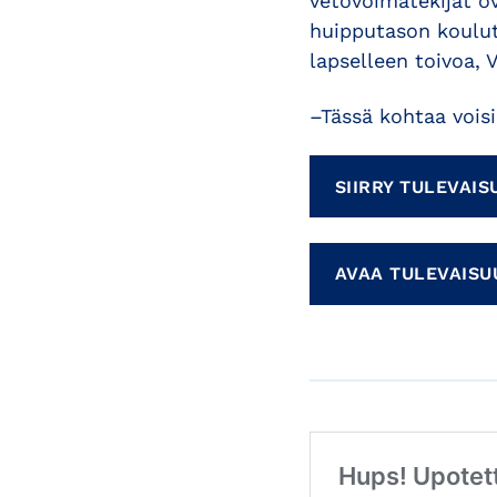
vetovoimatekijät o
huipputason koulut
lapselleen toivoa, 
–Tässä kohtaa voisi
SIIRRY TULEVAI
AVAA TULEVAISU