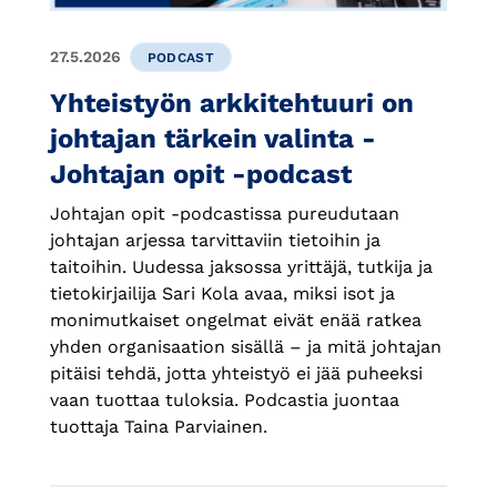
27.5.2026
PODCAST
Yhteistyön arkkitehtuuri on
johtajan tärkein valinta -
Johtajan opit -podcast
Johtajan opit -podcastissa pureudutaan
johtajan arjessa tarvittaviin tietoihin ja
taitoihin. Uudessa jaksossa yrittäjä, tutkija ja
tietokirjailija Sari Kola avaa, miksi isot ja
monimutkaiset ongelmat eivät enää ratkea
yhden organisaation sisällä – ja mitä johtajan
pitäisi tehdä, jotta yhteistyö ei jää puheeksi
vaan tuottaa tuloksia. Podcastia juontaa
tuottaja Taina Parviainen.