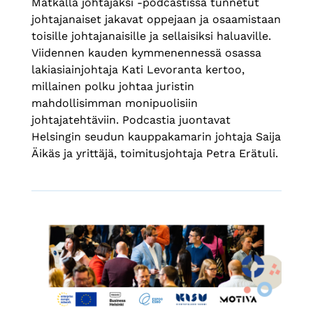
Matkalla johtajaksi -podcastissa tunnetut
johtajanaiset jakavat oppejaan ja osaamistaan
toisille johtajanaisille ja sellaisiksi haluaville.
Viidennen kauden kymmenennessä osassa
lakiasiainjohtaja Kati Levoranta kertoo,
millainen polku johtaa juristin
mahdollisimman monipuolisiin
johtajatehtäviin. Podcastia juontavat
Helsingin seudun kauppakamarin johtaja Saija
Äikäs ja yrittäjä, toimitusjohtaja Petra Erätuli.