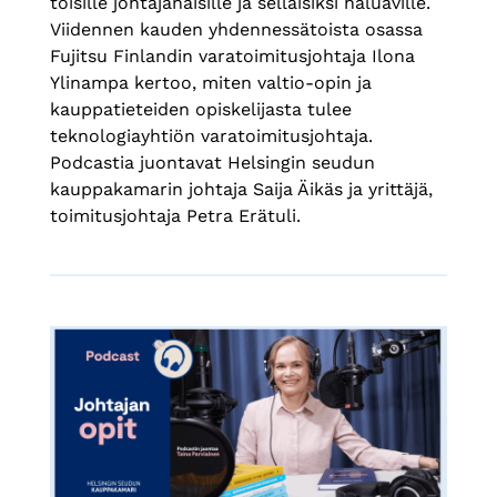
toisille johtajanaisille ja sellaisiksi haluaville.
Viidennen kauden yhdennessätoista osassa
Fujitsu Finlandin varatoimitusjohtaja Ilona
Ylinampa kertoo, miten valtio-opin ja
kauppatieteiden opiskelijasta tulee
teknologiayhtiön varatoimitusjohtaja.
Podcastia juontavat Helsingin seudun
kauppakamarin johtaja Saija Äikäs ja yrittäjä,
toimitusjohtaja Petra Erätuli.