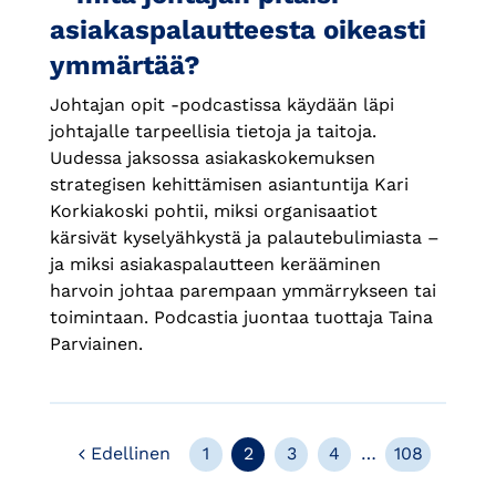
asiakaspalautteesta oikeasti
ymmärtää?
Johtajan opit -podcastissa käydään läpi
johtajalle tarpeellisia tietoja ja taitoja.
Uudessa jaksossa asiakaskokemuksen
strategisen kehittämisen asiantuntija Kari
Korkiakoski pohtii, miksi organisaatiot
kärsivät kyselyähkystä ja palautebulimiasta –
ja miksi asiakaspalautteen kerääminen
harvoin johtaa parempaan ymmärrykseen tai
toimintaan. Podcastia juontaa tuottaja Taina
Parviainen.
Edellinen
Edellinen
1
2
3
4
…
108