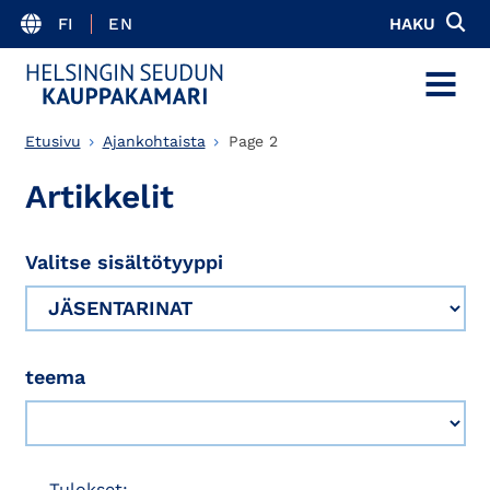
FI
EN
HAKU
MENU
Etusivu
Ajankohtaista
Page 2
Artikkelit
Valitse sisältötyyppi
teema
Tulokset: