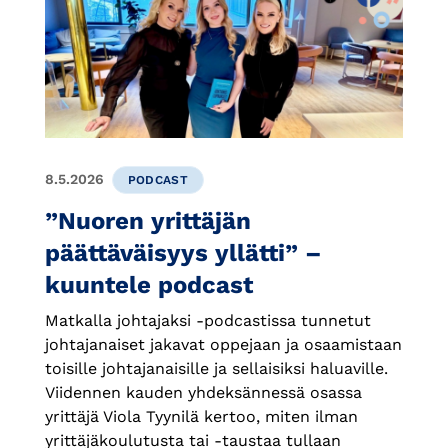
8.5.2026
PODCAST
”Nuoren yrittäjän
päättäväisyys yllätti” –
kuuntele podcast
Matkalla johtajaksi -podcastissa tunnetut
johtajanaiset jakavat oppejaan ja osaamistaan
toisille johtajanaisille ja sellaisiksi haluaville.
Viidennen kauden yhdeksännessä osassa
yrittäjä Viola Tyynilä kertoo, miten ilman
yrittäjäkoulutusta tai -taustaa tullaan