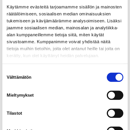
kiertotalouteen, osa 3 -webinaarin tallenne
Käytämme evästeitä tarjoamamme sisällön ja mainosten
on katsottavissa jutun linkistä.
räätälöimiseen, sosiaalisen median ominaisuuksien
tukemiseen ja kävijämäärämme analysoimiseen. Lisäksi
jaamme sosiaalisen median, mainosalan ja analytiikka-
alan kumppaneillemme tietoja siitä, miten käytät
sivustoamme. Kumppanimme voivat yhdistää näitä
tietoja muihin tietoihin, joita olet antanut heille tai joita on
kerätty, kun olet käyttänyt heidän palvelujaan.
Suostumuksen
Välttämätön
valinta
Mieltymykset
11.5.2026
TOIMITUSJOHTAJALTA
Toimitusjohtajalta: Avataan
Tilastot
ovet tulevaisuuden osaajille
Sekä korkeakoulutettujen että