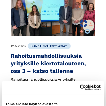
12.5.2026
KANSAINVÄLISET ASIAT
Rahoitusmahdollisuuksia
yrityksille kiertotalouteen,
osa 3 – katso tallenne
Rahoitusmahdollisuuksia yrityksille
kiertotalouteen -sarjan kolmas osa keskittyy
EU-rahoitukseen ja erityisesti ratkaisujen
käyttöönottoon ja skaalaukseen
Rahoitusmahdollisuuksia yrityksille
Tämä sivusto käyttää evästeitä