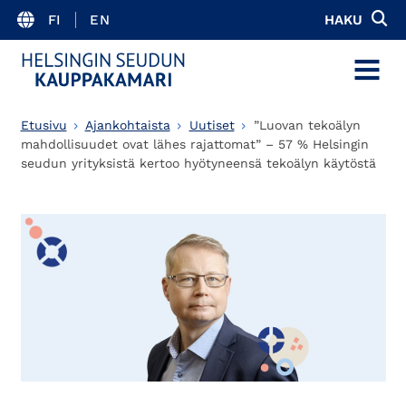
FI
EN
HAKU
MENU
Etusivu
Ajankohtaista
Uutiset
”Luovan tekoälyn
mahdollisuudet ovat lähes rajattomat” – 57 % Helsingin
seudun yrityksistä kertoo hyötyneensä tekoälyn käytöstä