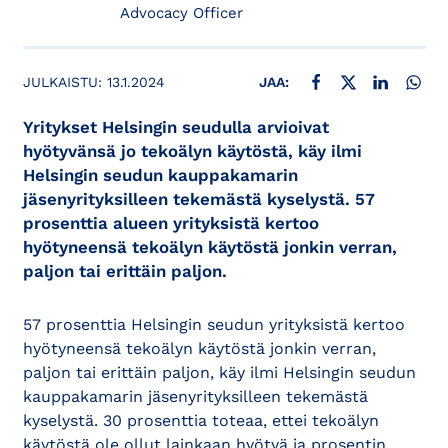
Advocacy Officer
JAA FACEBOOKISSA
JAA X:SSÄ
JAA LINKE
JAA
JULKAISTU:
13.1.2024
JAA:
Yritykset Helsingin seudulla arvioivat
hyötyvänsä jo tekoälyn käytöstä, käy ilmi
Helsingin seudun kauppakamarin
jäsenyrityksilleen tekemästä kyselystä. 57
prosenttia alueen yrityksistä kertoo
hyötyneensä tekoälyn käytöstä jonkin verran,
paljon tai erittäin paljon.
57 prosenttia Helsingin seudun yrityksistä kertoo
hyötyneensä tekoälyn käytöstä jonkin verran,
paljon tai erittäin paljon, käy ilmi Helsingin seudun
kauppakamarin jäsenyrityksilleen tekemästä
kyselystä. 30 prosenttia toteaa, ettei tekoälyn
käytöstä ole ollut lainkaan hyötyä ja prosentin