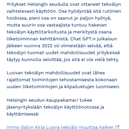
Yritykset Helsingin seudulla ovat ottaneet tekoälyn
vaihtelevasti käyttöön. Osa hyödyntää sitä rutiinien
hoidossa, pieni osa on saanut jo paljon hyötyä,
mutta suurin osa vastaajista tuntuu hakevan
tekoälyn käyttötarkoitusta ja merkitystä osana
liiketoiminnan kehittämistä. Chat GPT:n julkaisun
jälkeen vuonna 2022 oli viimeistään selvää, että
tekoälyn tuomat uudet mahdollisuudet yrityksissä
täytyy kunnolla selvittää, jos sitä ei ole vielä tehty.
Luovan tekoälyn mahdollisuudet ovat lähes
rajattomat toimintojen tehostamisesta kokonaan
uusien liiketoimintojen ja kilpailuetujen luomiseen.
Helsingin seudun kauppakamari tukee
jäsenyrityksiään tekoälyn käyttöönotossa ja
käyttämisessä:
Immo Salon kirja Luova tekoäly muuttaa kaiken