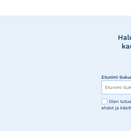
Tilaa
uutisia
Hal
ka
Etunimi Suku
Olen tutus
ehdot ja käsit