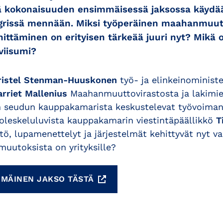
sä kokonaisuuden ensimmäisessä jaksossa käydää
igrissä mennään. Miksi työperäinen maahanmuut
ittäminen on erityisen tärkeää juuri nyt? Mikä
viisumi?
ristel Stenman-Huuskonen
työ- ja elinkeinoministe
rriet Mallenius
Maahanmuuttovirastosta ja lakimi
n seudun kauppakamarista keskustelevat työvoim
 oleskeluluvista kauppakamarin viestintäpäällikkö
T
ö, lupamenettelyt ja järjestelmät kehittyvät nyt va
muutoksista on yrityksille?
MMÄINEN JAKSO TÄSTÄ