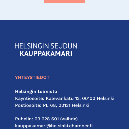
KauppakamariHelsingin
seudun
kauppakamari
YHTEYSTIEDOT
Helsingin toimisto
Käyntiosoite: Kalevankatu 12, 00100 Helsinki
Postiosoite: PL 68, 00131 Helsinki
Puhelin: 09 228 601 (vaihde)
kauppakamari@helsinki.chamber.fi