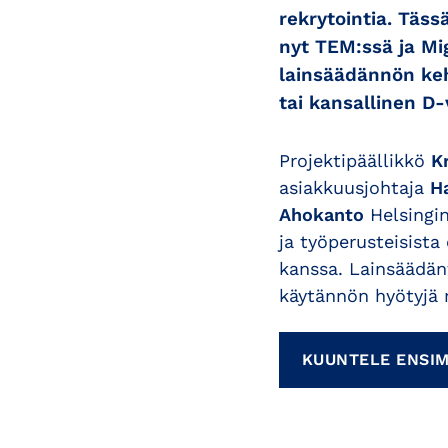
rekrytointia. Täs
nyt TEM:ssä ja M
lainsäädännön keh
tai kansallinen D-
Projektipäällikkö
K
asiakkuusjohtaja
Ha
Ahokanto
Helsingi
ja työperusteisista
kanssa. Lainsäädänt
käytännön hyötyjä 
KUUNTELE ENSI