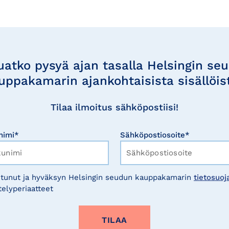
uatko pysyä ajan tasalla Helsingin se
uppakamarin ajankohtaisista sisällöis
Tilaa ilmoitus sähköpostiisi!
nimi*
Sähköpostiosoite*
tunut ja hyväksyn Helsingin seudun kauppakamarin
tietosuoj
telyperiaatteet