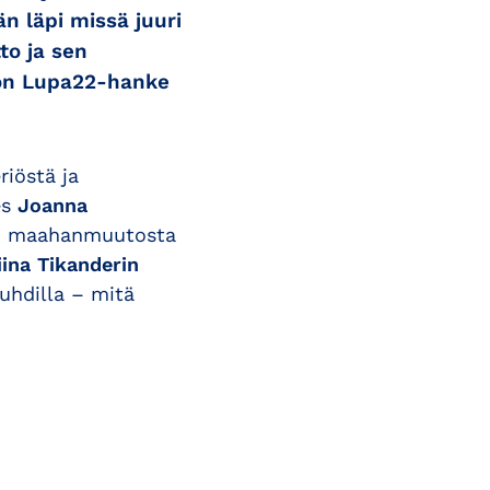
n läpi missä juuri
to ja sen
 on Lupa22-hanke
riöstä ja
es
Joanna
an maahanmuutosta
iina Tikanderin
uhdilla – mitä