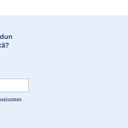
udun
tä?
aselosteen