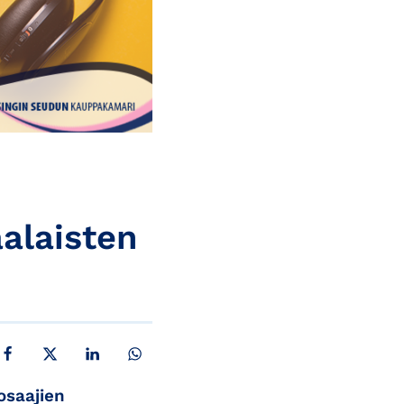
alaisten
JAA FACEBOOKISSA
JAA X:SSÄ
JAA LINKEDINISSÄ
JAA WHATSAPPISSA
osaajien