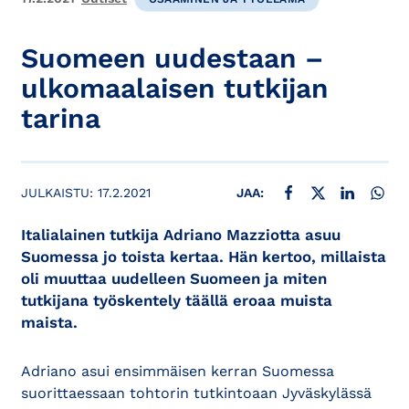
Suomeen uudestaan –
ulkomaalaisen tutkijan
tarina
JAA FACEBOOKISSA
JAA X:SSÄ
JAA LINKE
JAA
JULKAISTU:
17.2.2021
JAA:
Italialainen tutkija Adriano Mazziotta asuu
Suomessa jo toista kertaa. Hän kertoo, millaista
oli muuttaa uudelleen Suomeen ja miten
tutkijana työskentely täällä eroaa muista
maista.
Adriano asui ensimmäisen kerran Suomessa
suorittaessaan tohtorin tutkintoaan Jyväskylässä