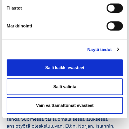
Tilastot
12.6.2023
TYÖSUHDEASIAT
Neuvontapalvelut: Ulkomaalaisen
Markkinointi
työntekijän työnteko-oikeus
Kolmannen maan kansalaisten työnteko-oikeus
perustuu joko työntekoon oikeuttavaan
Näytä tiedot
oleskelulupaan tai oikeuteen työskennellä
tilapäisesti ilman oleskelulupaa....
Salli kaikki evästeet
11.4.2022
KANSAINVÄLISET ASIAT JA VIENTI
Salli valinta
Ulkomaalaisen työntekijän
palkkaaminen
Vain välttämättömät evästeet
Työnteko-oikeus tarkoittaa ulkomaalaisen oikeutta
tehdä Suomessa tai suomalaisessa aluksessa
ansiotyötä oleskeluluvan, EU:n, Norjan, Islannin,