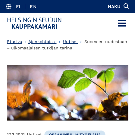
FI
EN
HAKU
MENU
Etusivu
Ajankohtaista
Uutiset
Suomeen uudestaan
– ulkomaalaisen tutkijan tarina
17.2.2021
Uutiset
OSAAMINEN JA TYÖELÄMÄ