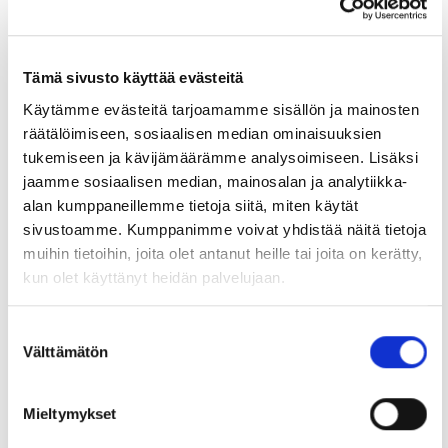
Tämä sivusto käyttää evästeitä
Käytämme evästeitä tarjoamamme sisällön ja mainosten
räätälöimiseen, sosiaalisen median ominaisuuksien
tukemiseen ja kävijämäärämme analysoimiseen. Lisäksi
jaamme sosiaalisen median, mainosalan ja analytiikka-
21.11.2024
LAUSUNTO
alan kumppaneillemme tietoja siitä, miten käytät
Lausunto hallituksen esityksestä
sivustoamme. Kumppanimme voivat yhdistää näitä tietoja
muihin tietoihin, joita olet antanut heille tai joita on kerätty,
eduskunnalle ulkomaalaislain
kun olet käyttänyt heidän palvelujaan.
muuttamisesta ja eräiksi siihen
liittyviksi laeiksi
Suostumuksen
Välttämätön
valinta
1. Ulkomaalaislain muutosehdotuksessa esitetyt
suoja-ajat työntekijöiden työttömäksi jäämisen
yhteydessä ovat liian...
Mieltymykset