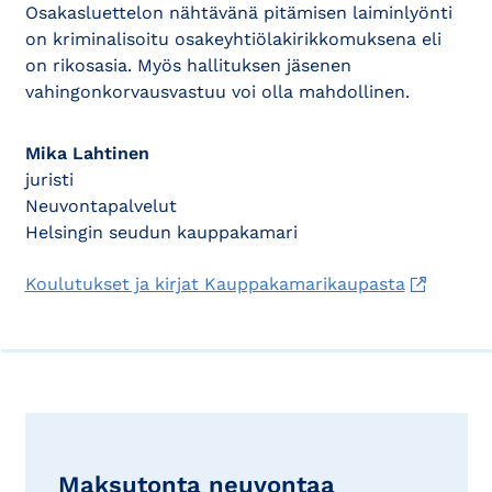
Osakasluettelon nähtävänä pitämisen laiminlyönti
on kriminalisoitu osakeyhtiölakirikkomuksena eli
on rikosasia. Myös hallituksen jäsenen
vahingonkorvausvastuu voi olla mahdollinen.
Mika Lahtinen
juristi
Neuvontapalvelut
Helsingin seudun kauppakamari
Koulutukset ja kirjat Kauppakamarikaupasta
Maksutonta neuvontaa