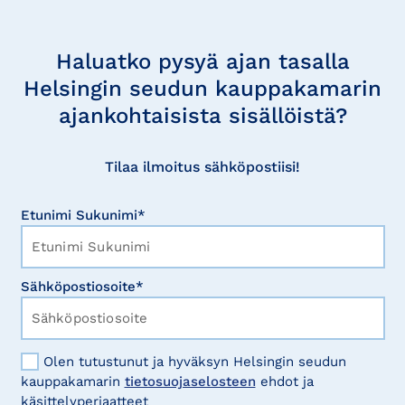
Tilaa
uutisia
Haluatko pysyä ajan tasalla
Helsingin seudun kauppakamarin
ajankohtaisista sisällöistä?
Tilaa ilmoitus sähköpostiisi!
Etunimi Sukunimi*
Sähköpostiosoite*
Olen tutustunut ja hyväksyn Helsingin seudun
kauppakamarin
tietosuojaselosteen
ehdot ja
käsittelyperiaatteet