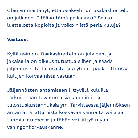
Olen ymmärtänyt, että osakeyhtiön osakasluettelo
on julkinen. Pitääkö tämä paikkansa? Saako
luettelosta kopioita ja voiko niistä periä kuluja?
Vastaus:
Kyllä näin on. Osakasluettelo on julkinen, ja
jokaisella on oikeus tutustua siihen ja saada
jäljennös siitä tai osasta sitä yhtiön pääkonttorissa
kulujen korvaamista vastaan.
Jäljennösten antamiseen liittyvillä kuluilla
tarkoitetaan tavanomaisia kopiointi- ja
tulostuskustannuksia ym. Tarvittaessa jäljennöksen
antamatta jättämistä koskevaa kannetta voi ajaa
tuomioistuimessa ja tähän voi liittyä myös
vahingonkorvauskanne.