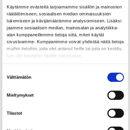
Liiketoimintakauppa ja
Käytämme evästeitä tarjoamamme sisällön ja mainosten
osakekauppa – tunne erot
räätälöimiseen, sosiaalisen median ominaisuuksien
tukemiseen ja kävijämäärämme analysoimiseen. Lisäksi
Osakeyhtiön osakekauppa Osakekauppa on
jaamme sosiaalisen median, mainosalan ja analytiikka-
irtaimen kauppaa, jossa yhtiön omistajuus muuttuu
alan kumppaneillemme tietoja siitä, miten käytät
tai vaihtuu. Osakekaupassa yhtiön
sivustoamme. Kumppanimme voivat yhdistää näitä tietoja
osakkeenomistaja...
muihin tietoihin, joita olet antanut heille tai joita on kerätty,
kun olet käyttänyt heidän palvelujaan.
1.9.2025
VIIKON KYSYMYS
Suostumuksen
Viikon kysymys: Kuinka monta
Välttämätön
valinta
jäsentä osakeyhtiön
hallituksessa kuuluu
Mieltymykset
osakeyhtiölain mukaan olla?
Tilastot
Osakeyhtiölain mukaan osakeyhtiön hallitukseen
on valittava yhdestä viiteen varsinaista jäsentä,
jollei...