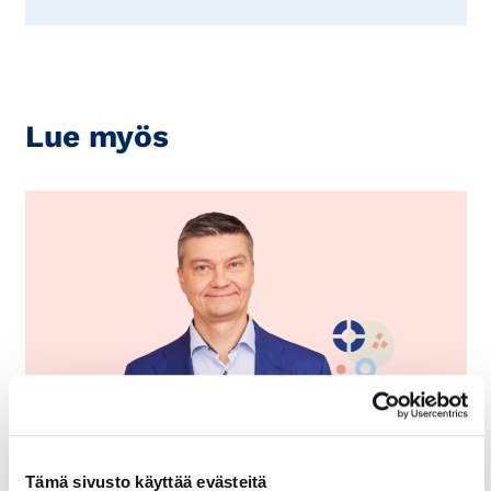
Lue myös
20.10.2025
YHTIÖOIKEUS
Neuvontapalvelut:
Tämä sivusto käyttää evästeitä