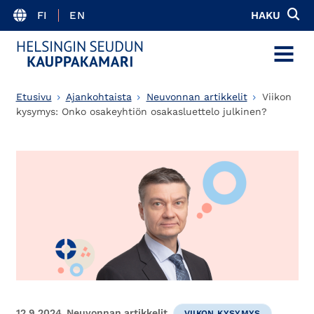
FI
EN
HAKU
MENU
Etusivu
Ajankohtaista
Neuvonnan artikkelit
Viikon
kysymys: Onko osakeyhtiön osakasluettelo julkinen?
12.9.2024
Neuvonnan artikkelit
VIIKON KYSYMYS