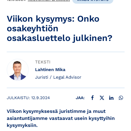
Viikon kysymys: Onko
osakeyhtiön
osakasluettelo julkinen?
TEKSTI
Lahtinen Mika
Juristi / Legal Advisor
JAA FACEBOOKISSA
JAA X:SSÄ
JAA LINKE
JAA
JULKAISTU:
12.9.2024
JAA:
Viikon kysymyksessä juristimme ja muut
asiantuntijamme vastaavat usein kysyttyihin
kysymyksiin.