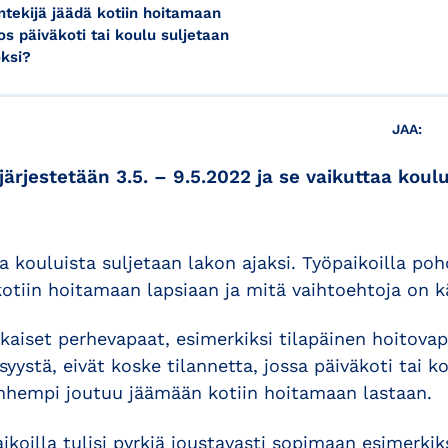
ntekijä jäädä kotiin hoitamaan
os päiväkoti tai koulu suljetaan
ksi?
JAA:
ärjestetään 3.5. – 9.5.2022 ja se vaikuttaa koulu
a kouluista suljetaan lakon ajaksi. Työpaikoilla poh
tiin hoitamaan lapsiaan ja mitä vaihtoehtoja on kä
aiset perhevapaat, esimerkiksi tilapäinen hoitovap
yystä, eivät koske tilannetta, jossa päiväkoti tai k
anhempi joutuu jäämään kotiin hoitamaan lastaan.
koilla tulisi pyrkiä joustavasti sopimaan esimerkiks