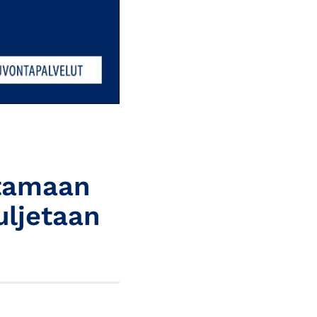
itamaan
uljetaan