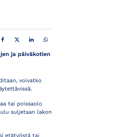
JAA FACEBOOKISSA
JAA X:SSÄ
JAA LINKEDINISSÄ
JAA WHATSAPPISSA
jen ja päiväkotien
ditaan, voivatko
ytettävissä.
aa tai poissaolo
oulu suljetaan lakon
i etätyöstä tai