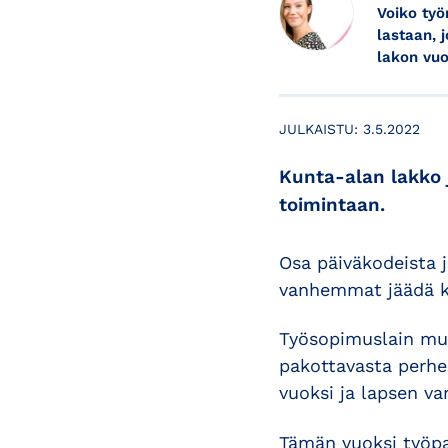
Voiko työ
lastaan, j
lakon vuo
JULKAISTU:
3.5.2022
Kunta-alan lakko j
toimintaan.
Osa päiväkodeista j
vanhemmat jäädä ko
Työsopimuslain muk
pakottavasta perhes
vuoksi ja lapsen v
Tämän vuoksi työpai