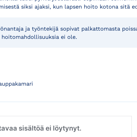
isestä siksi ajaksi, kun lapsen hoito kotona sitä ed
önantaja ja työntekijä sopivat palkattomasta poiss
 hoitomahdollisuuksia ei ole.
kauppakamari