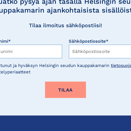
uatko pysyä ajan tasalla Helsingin se
uppakamarin ajankohtaisista sisällöis
Tilaa ilmoitus sähköpostiisi!
nimi*
Sähköpostiosoite*
tunut ja hyväksyn Helsingin seudun kauppakamarin
tietosuoj
telyperiaatteet