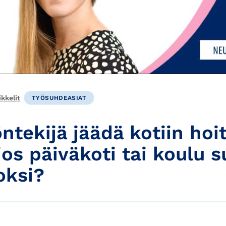
kkelit
TYÖSUHDEASIAT
öntekijä jäädä kotiin ho
jos päiväkoti tai koulu s
oksi?