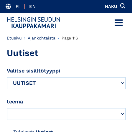
FI
EN
HAKU
MENU
Etusivu
Ajankohtaista
Page 116
Uutiset
Valitse sisältötyyppi
teema
Tulokset:
Uutiset