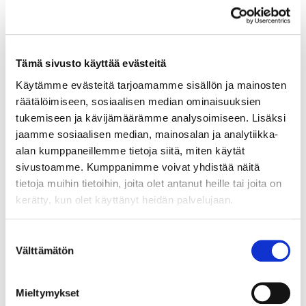
pitää alihankkijoiden digitaalista
kompetenssia parempana Suomessa kuin
Saksassa.
Tämä sivusto käyttää evästeitä
Käytämme evästeitä tarjoamamme sisällön ja mainosten
räätälöimiseen, sosiaalisen median ominaisuuksien
tukemiseen ja kävijämäärämme analysoimiseen. Lisäksi
jaamme sosiaalisen median, mainosalan ja analytiikka-
alan kumppaneillemme tietoja siitä, miten käytät
sivustoamme. Kumppanimme voivat yhdistää näitä
tietoja muihin tietoihin, joita olet antanut heille tai joita on
kerätty, kun olet käyttänyt heidän palvelujaan.
8.6.2018
KANSAINVÄLISET ASIAT
Suostumuksen
Välttämätön
valinta
Kysely suomalaisesta
työelämästä ulkomaalaisille
Mieltymykset