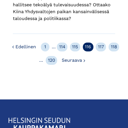
hallitsee tekoälyä tulevaisuudessa? Ottaako
Kiina Yhdysvaltojen paikan kansainvälisessä
taloudessa ja politiikassa?
Edellinen
Edellinen
1
…
114
115
116
117
118
Seuraava
…
120
Seuraava
KauppakamariHelsingin
seudun