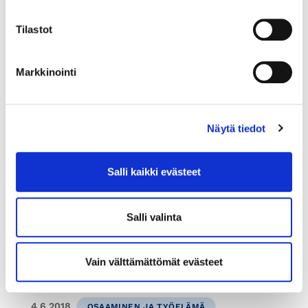
työntekijöille, johtajille ja
opiskelijoille
Tilastot
Osana kampanjaa toteutetaan Made by Finland -
selvitys, johon haastatellaan Suomessa asuvia
Markkinointi
ulkomaalaistaustaisia opiskelijoita, työntekijöitä
ja johtajia ja kartoitetaan heidän näkemyksiään,
kokemuksiaan ja mielikuviaan suomalaisesta...
Näytä tiedot
Salli kaikki evästeet
Salli valinta
Vain välttämättömät evästeet
4.6.2018
OSAAMINEN JA TYÖELÄMÄ