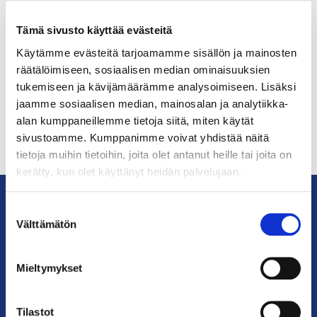
Maahanmuuton merkitys korostuu osaavan
työvoiman saatavuuden kannalta, kun
Tämä sivusto käyttää evästeitä
työikäinen väestö vähenee. Moni yritys on
uuden...
Käytämme evästeitä tarjoamamme sisällön ja mainosten
räätälöimiseen, sosiaalisen median ominaisuuksien
tukemiseen ja kävijämäärämme analysoimiseen. Lisäksi
jaamme sosiaalisen median, mainosalan ja analytiikka-
alan kumppaneillemme tietoja siitä, miten käytät
sivustoamme. Kumppanimme voivat yhdistää näitä
tietoja muihin tietoihin, joita olet antanut heille tai joita on
kerätty, kun olet käyttänyt heidän palvelujaan.
Suostumuksen
Välttämätön
valinta
KauppakamariHelsingin
seudun
kauppakamari
Mieltymykset
YHTEYSTIEDOT
Tilastot