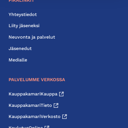
PIKALINKIT
Yhteystiedot
Liity jäseneksi
Neuvonta ja palvelut
Jäsenedut
Medialle
PALVELUMME VERKOSSA
KauppakamariKauppa
KauppakamariTieto
KauppakamariVerkosto
KoulutusOnline