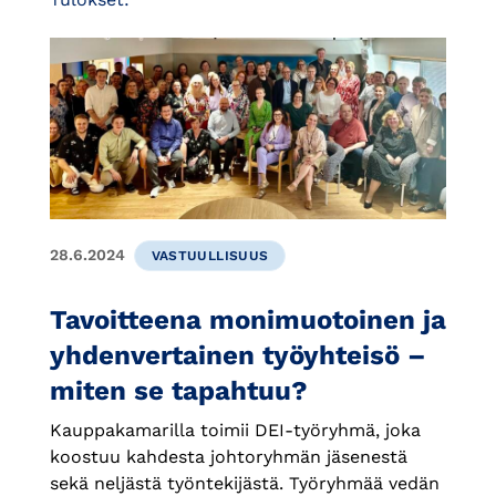
28.6.2024
VASTUULLISUUS
Tavoitteena monimuotoinen ja
yhdenvertainen työyhteisö –
miten se tapahtuu?
Kauppakamarilla toimii DEI-työryhmä, joka
koostuu kahdesta johtoryhmän jäsenestä
sekä neljästä työntekijästä. Työryhmää vedän