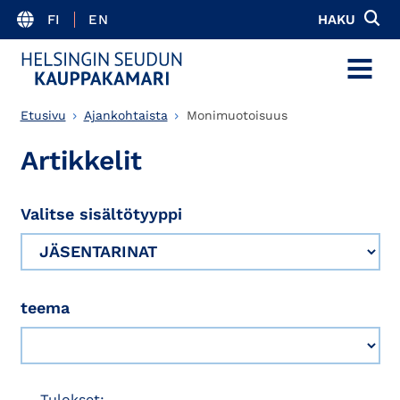
FI
EN
HAKU
MENU
Etusivu
Ajankohtaista
Monimuotoisuus
Artikkelit
Valitse sisältötyyppi
teema
Tulokset: