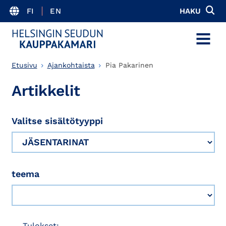
FI
EN
HAKU
MENU
Etusivu
Ajankohtaista
Pia Pakarinen
Artikkelit
Valitse sisältötyyppi
teema
Tulokset: