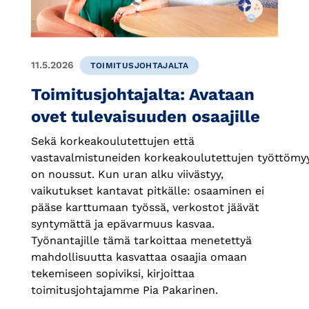
11.5.2026
TOIMITUSJOHTAJALTA
Toimitusjohtajalta: Avataan
ovet tulevaisuuden osaajille
Sekä korkeakoulutettujen että
vastavalmistuneiden korkeakoulutettujen työttömy
on noussut. Kun uran alku viivästyy,
vaikutukset kantavat pitkälle: osaaminen ei
pääse karttumaan työssä, verkostot jäävät
syntymättä ja epävarmuus kasvaa.
Työnantajille tämä tarkoittaa menetettyä
mahdollisuutta kasvattaa osaajia omaan
tekemiseen sopiviksi, kirjoittaa
toimitusjohtajamme Pia Pakarinen.