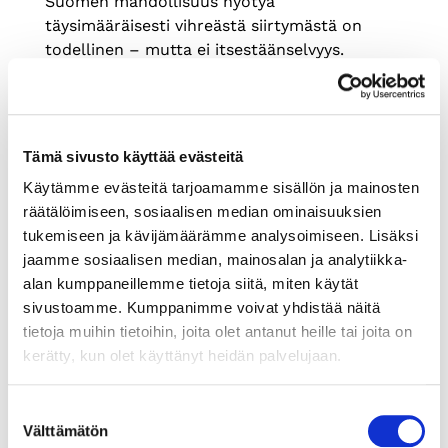
Suomen mahdollisuus hyötyä
täysimääräisesti vihreästä siirtymästä on
todellinen – mutta ei itsestäänselvyys.
Kauppakamarien tuore selvitys osoittaa, että
energiasiirtymän voitto on Suomen
ulottuvilla, mutta etumatka voidaan
menettää nopeasti, ellei päätöksiä tehdä
Tämä sivusto käyttää evästeitä
ajoissa. Erityisesti Uusimaa on ratkaisevassa
Käytämme evästeitä tarjoamamme sisällön ja mainosten
asemassa: se on maan suurin
räätälöimiseen, sosiaalisen median ominaisuuksien
energiankulutuksen keskittymä ja samalla
tukemiseen ja kävijämäärämme analysoimiseen. Lisäksi
alue, jossa energiantuotannon alijäämä on
jaamme sosiaalisen median, mainosalan ja analytiikka-
kaikkein suurin, kirjoittaa toimitusjohtajamme
alan kumppaneillemme tietoja siitä, miten käytät
Pia Pakarinen.
sivustoamme. Kumppanimme voivat yhdistää näitä
tietoja muihin tietoihin, joita olet antanut heille tai joita on
kerätty, kun olet käyttänyt heidän palvelujaan.
Suostumuksen
Välttämätön
valinta