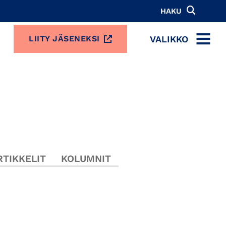
HAKU
VALIKKO
LIITY JÄSENEKSI
MENU
TIKKELIT
KOLUMNIT