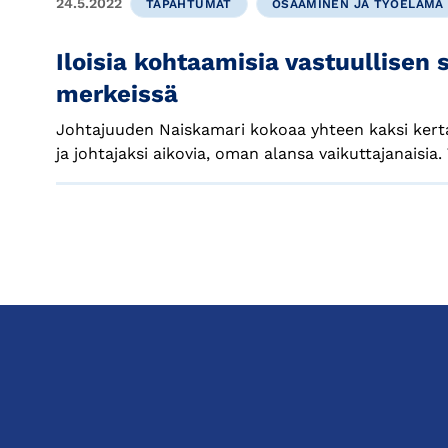
24.5.2022
TAPAHTUMAT
OSAAMINEN JA TYÖELÄMÄ
Iloisia kohtaamisia vastuullisen 
merkeissä
Johtajuuden Naiskamari kokoaa yhteen kaksi kerta
ja johtajaksi aikovia, oman alansa vaikuttajanaisia.