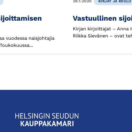
28.1.2020
KIRJAT JA KOUL
sijoittamisen
Vastuullinen sijo
Kirjan kirjoittajat – Anna
Riikka Sievänen – ovat teh
a vuodessa naisjohtajia
 Toukokuussa...
KauppakamariHelsingin
seudun
kauppakamari