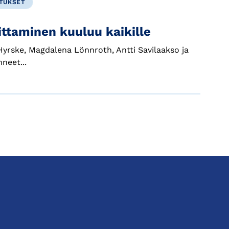
UTUKSET
ittaminen kuuluu kaikille
 Hyrske, Magdalena Lönnroth, Antti Savilaakso ja
neet...