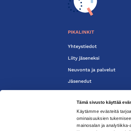
PIKALINKIT
Yhteystiedot
Liity jäseneksi
Neuvonta ja palvelut
Jäsenedut
Medialle
Tämä sivusto käyttää eväs
Käytämme evästeitä tarjoa
ominaisuuksien tukemisee
mainosalan ja analytiikka-