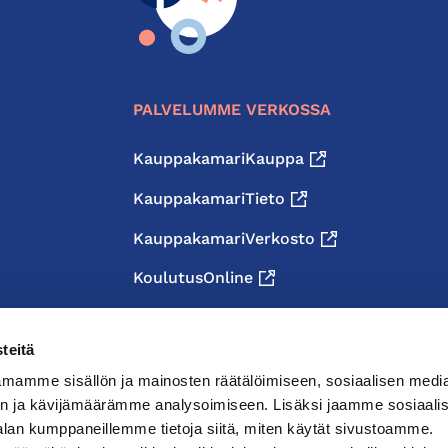
PALVELUMME VERKOSSA
KauppakamariKauppa
KauppakamariTieto
KauppakamariVerkosto
KoulutusOnline
teitä
mamme sisällön ja mainosten räätälöimiseen, sosiaalisen medi
n ja kävijämäärämme analysoimiseen. Lisäksi jaamme sosiaali
alan kumppaneillemme tietoja siitä, miten käytät sivustoamme.