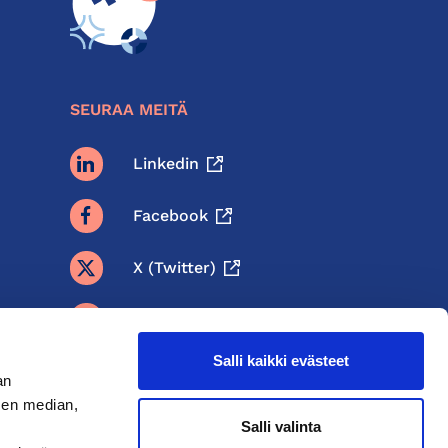
SEURAA MEITÄ
Linkedin
Facebook
X (twitter)
BlueSky
Salli kaikki evästeet
Threads
an
sen median,
Instagram
Salli valinta