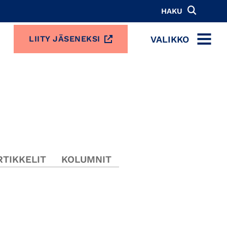
HAKU
VALIKKO
LIITY JÄSENEKSI
MENU
TIKKELIT
KOLUMNIT