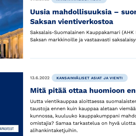
Uusia mahdollisuuksia – suo
Saksan vientiverkostoa
Saksalais-Suomalainen Kauppakamari (AHK F
Saksan markkinoille ja vastaavasti saksalais
13.6.2022
KANSAINVÄLISET ASIAT JA VIENTI
Mitä pitää ottaa huomioon en
Uutta vientikauppaa aloittaessa suomalaisten
taustoja ennen kuin kauppaa aletaan viemä
kunnossa, kuuluuko kauppakumppani mahdollis
omistajia? Samaa tarkastelua on hyvä ulottaa
alihankintaketjuihin.