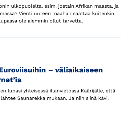
in ulkopuolelta, esim. jostain Afrikan maasta, ja
umassa? Vienti uuteen maahan saattaa kuitenkin
äkaupassa ole aiemmin ollut tarvetta.
Euroviisuihin – väliaikaiseen
net’ia
 lupasi yhteisessä illanvietossa Käärijälle, että
, lähtee Saunarekka mukaan. Ja niin siinä kävi.