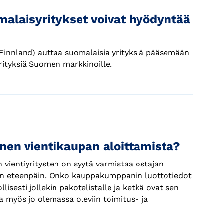
malaisyritykset voivat hyödyntää
innland) auttaa suomalaisia yrityksiä pääsemään
yrityksiä Suomen markkinoille.
nen vientikaupan aloittamista?
 vientiyritysten on syytä varmistaa ostajan
än eteenpäin. Onko kauppakumppanin luottotiedot
esti jollekin pakotelistalle ja ketkä ovat sen
 myös jo olemassa oleviin toimitus- ja