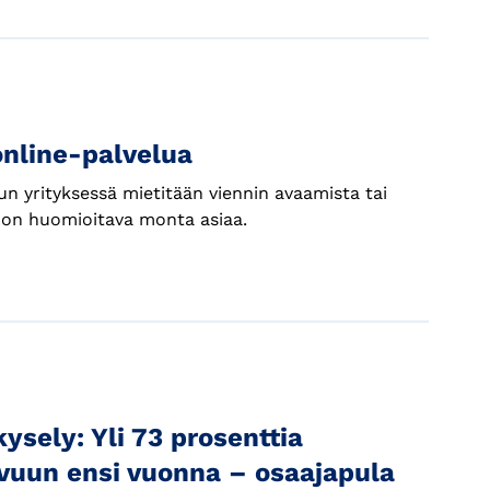
 online-palvelua
un yrityksessä mietitään viennin avaamista tai
a on huomioitava monta asiaa.
sely: Yli 73 prosenttia
svuun ensi vuonna – osaajapula