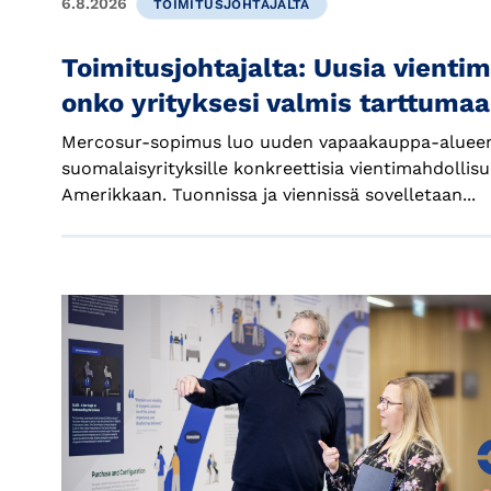
6.8.2026
TOIMITUSJOHTAJALTA
Toimitusjohtajalta: Uusia vienti
onko yrityksesi valmis tarttuma
Mercosur-sopimus luo uuden vapaakauppa-alueen
suomalaisyrityksille konkreettisia vientimahdollis
Amerikkaan. Tuonnissa ja viennissä sovelletaan...