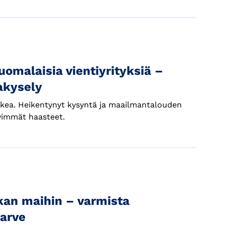
omalaisia vientiyrityksiä –
akysely
aikea. Heikentynyt kysyntä ja maailmantalouden
ävimmät haasteet.
ikan maihin – varmista
tarve