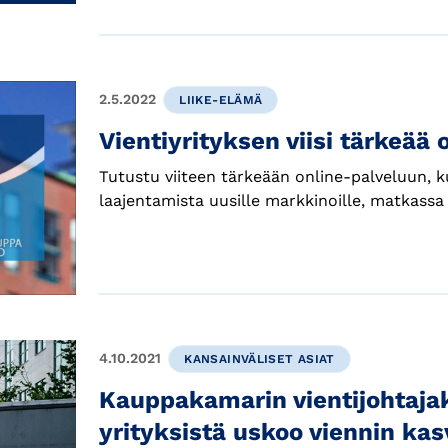
2.5.2022
LIIKE-ELÄMÄ
Vientiyrityksen viisi tärkeää
Tutustu viiteen tärkeään online-palveluun, k
laajentamista uusille markkinoille, matkass
4.10.2021
KANSAINVÄLISET ASIAT
Kauppakamarin vientijohtajaky
yrityksistä uskoo viennin ka