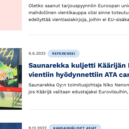
Oletko saanut tarjouspyynnön Euroopan union
mahdollinen vientikauppa olisi sinne toteut
edellyttää vientiasiakirjoja, joihin ei EU-sis
9.6.2023
REFERENSSI
Saunarekka kuljetti Käärijän 
vientiin hyödynnettiin ATA car
Saunarekka Oy:n toimitusjohtaja Niko Nenonen
jos Käärijä valitaan edustajaksi Euroviisuihin
9.12.2022
KANSAINVÄLISET ASIAT