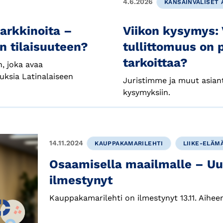
4.6.2026
KANSAINVÄLISET A
Viikon kysymys:
markkinoita –
tullittomuus on
an tilaisuuteen?
tarkoittaa?
, joka avaa
uuksia Latinalaiseen
Juristimme ja muut asian
kysymyksiin.
14.11.2024
KAUPPAKAMARILEHTI
LIIKE-ELÄM
Osaamisella maailmalle – Uu
ilmestynyt
Kauppakamarilehti on ilmestynyt 13.11. Aihe