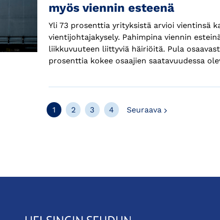
myös viennin esteenä
Yli 73 prosenttia yrityksistä arvioi vientins
vientijohtajakysely. Pahimpina viennin esteinä
liikkuvuuteen liittyviä häiriöitä. Pula osaav
prosenttia kokee osaajien saatavuudessa ole
Seuraava
1
2
3
4
Seuraava