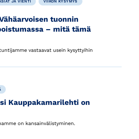
SIAT JA VIENTI
VIIKON KYSYMYS
 Vähäarvoisen tuonnin
 poistumassa – mitä tämä
tuntijamme vastaavat usein kysyttyihin
Ä
si Kauppakamarilehti on
enamme on kansainvälistyminen.