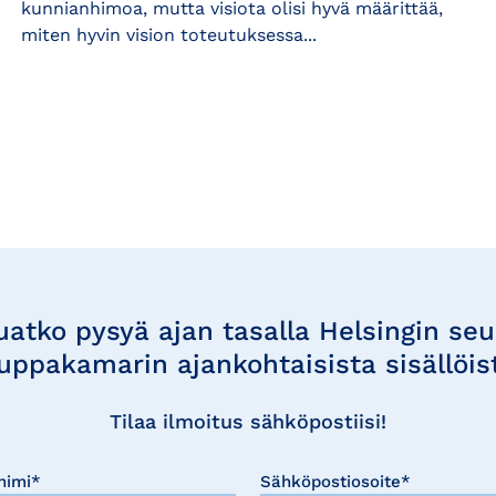
kunnianhimoa, mutta visiota olisi hyvä määrittää,
miten hyvin vision toteutuksessa...
uatko pysyä ajan tasalla Helsingin se
uppakamarin ajankohtaisista sisällöis
Tilaa ilmoitus sähköpostiisi!
nimi*
Sähköpostiosoite*