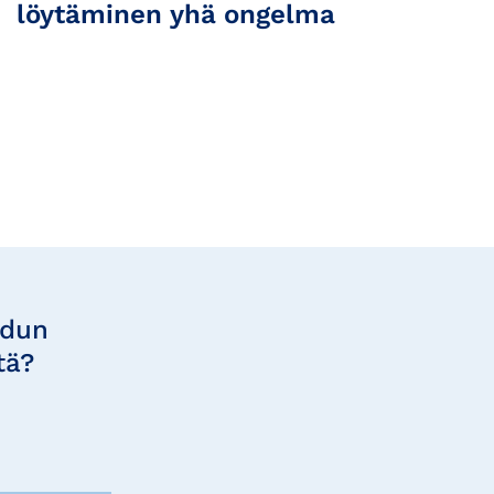
löytäminen yhä ongelma
udun
tä?