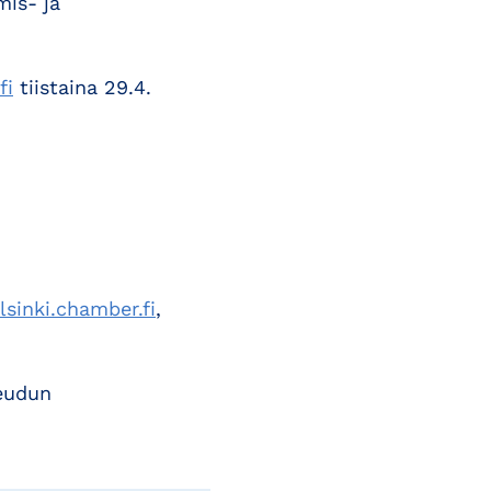
mis- ja
fi
tiistaina 29.4.
lsinki.chamber.fi
,
seudun