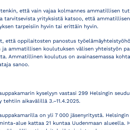
tenkin, että vain vajaa kolmannes ammatillisen tu
ia tarvitsevista yrityksistä katsoo, että ammatillis
yksen tarpeisiin hyvin tai erittäin hyvin.
t, että oppilaitosten panostus työelämäyhteistyöhö
n ja ammatillisen koulutuksen välisen yhteistyön p
vetta. Ammatillinen koulutus on avainasemassa koh
ataja sanoo.
auppakamarin kyselyyn vastasi 299 Helsingin seud
y tehtiin aikavälillä 3.–11.4.2025.
uppakamarilla on yli 7 000 jäsenyritystä. Helsingi
inta-alue kattaa 21 kuntaa Uudenmaan alueella. H