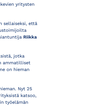
kevien yritysten
 sellaiseksi, että
ustoimijoilta
siantuntija
Riikka
sistä, jotka
n ammatilliset
anne on hieman
hieman. Nyt 25
rityksistä katsoo,
vin työelämän