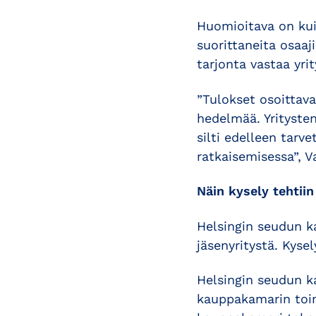
Huomioitava on kui
suorittaneita osaaj
tarjonta vastaa yrit
”Tulokset osoittava
hedelmää. Yrityste
silti edelleen tar
ratkaisemisessa”, V
Näin kysely tehtiin
Helsingin seudun k
jäsenyritystä. Kysel
Helsingin seudun ka
kauppakamarin toim