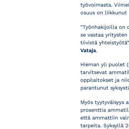
työvoimasta. Viime
osuus on liikkunut
”Työnhakijoilla on 
se vastaa yritysten 
tiivistä yhteistyöt
Vataja
.
Hieman yli puolet (
tarvitsevat ammatil
oppilaitokset ja ni
parantunut syksystä
Myös tyytyväisyys 
prosenttia ammatill
että ammattiin val
tarpeita. Syksyllä 