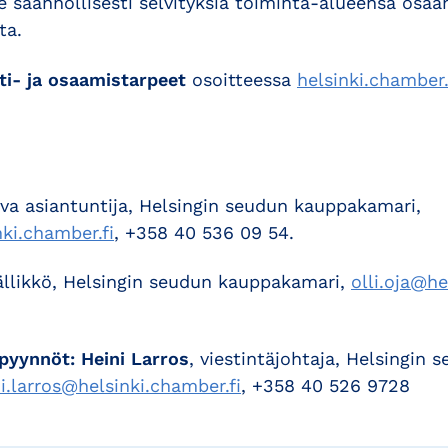
 säännöllisesti selvityksiä toiminta-alueensa osaa
ta.
nti- ja osaamistarpeet
osoitteessa
helsinki.chamber.
va asiantuntija, Helsingin seudun kauppakamari,
nki.chamber.fi
, +358 40 536 09 54.
ällikkö, Helsingin seudun kauppakamari,
olli.oja@he
pyynnöt: Heini Larros
, viestintäjohtaja, Helsingin 
i.larros@helsinki.chamber.fi
, +358 40 526 9728