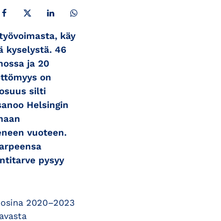
JAA FACEBOOKISSA
JAA X:SSÄ
JAA LINKEDINISSÄ
JAA WHATSAPPISSA
 työvoimasta, käy
ä kyselystä. 46
nossa ja 20
yöttömyys on
osuus silti
 sanoo Helsingin
nmaan
meneen vuoteen.
tarpeensa
ntitarve pysyy
Vuosina 2020–2023
aavasta