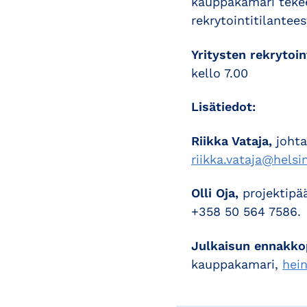
kauppakamari tekee
rekrytointitilantees
Yritysten rekrytoi
kello 7.00
Lisätiedot:
Riikka Vataja,
johta
riikka.vataja@helsi
Olli Oja,
projektipä
+358 50 564 7586.
Julkaisun ennakko
kauppakamari,
hein