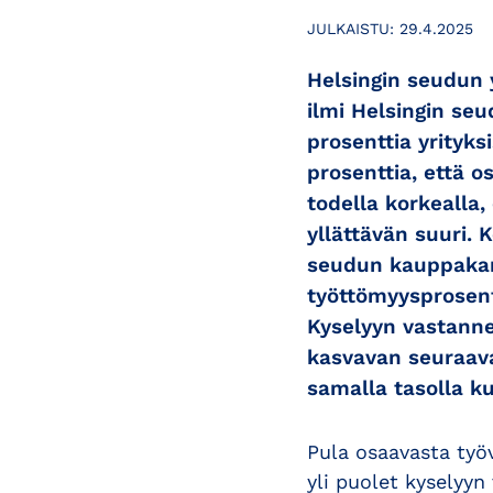
JULKAISTU:
29.4.2025
Helsingin seudun 
ilmi Helsingin se
prosenttia yrityk
prosenttia, että o
todella korkealla,
yllättävän suuri. 
seudun kauppakam
työttömyysprosent
Kyselyyn vastannei
kasvavan seuraava
samalla tasolla ku
Pula osaavasta työ
yli puolet kyselyyn