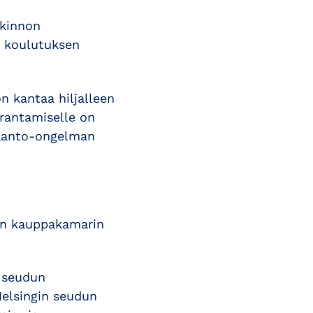
tkinnon
en koulutuksen
n kantaa hiljalleen
arantamiselle on
taanto-ongelman
un kauppakamarin
n seudun
elsingin seudun