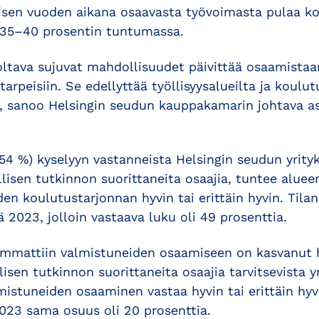
isen vuoden aikana osaavasta työvoimasta pulaa ko
 35–40 prosentin tuntumassa.
oltava sujuvat mahdollisuudet päivittää osaamistaan
tarpeisiin. Se edellyttää työllisyysalueilta ja koulut
ä”, sanoo Helsingin seudun kauppakamarin johtava a
54 %) kyselyyn vastanneista Helsingin seudun yrityk
lisen tutkinnon suorittaneita osaajia, tuntee aluee
iden koulutustarjonnan hyvin tai erittäin hyvin. Til
 2023, jolloin vastaava luku oli 49 prosenttia.
ammattiin valmistuneiden osaamiseen on kasvanut 
isen tutkinnon suorittaneita osaajia tarvitsevista y
mistuneiden osaaminen vastaa hyvin tai erittäin hy
2023 sama osuus oli 20 prosenttia.