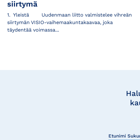
siirtymä
1. Yleistä Uudenmaan liitto valmistelee vihreän
siirtymän VISIO-vaihemaakuntakaavaa, joka
täydentää voimassa...
Tilaa
uutisia
Hal
ka
Etunimi Suku