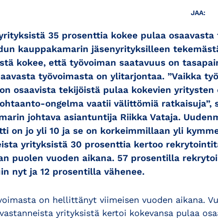
JAA:
yrityksistä 35 prosenttia kokee pulaa osaavasta
udun kauppakamarin jäsenyrityksilleen tekemäst
sistä kokee, että työvoiman saatavuus on tasapai
saavasta työvoimasta on ylitarjontaa. ”Vaikka t
 on osaavista tekijöistä pulaa kokevien yritysten 
Kohtaanto-ongelma vaatii välittömiä ratkaisuja”,
arin johtava asiantuntija Riikka Vataja. Uude
ti on jo yli 10 ja se on korkeimmillaan yli kym
sta yrityksistä 30 prosenttia kertoo rekrytointi
n puolen vuoden aikana. 57 prosentilla rekrytoi
in nyt ja 12 prosentilla vähenee.
voimasta on hellittänyt viimeisen vuoden aikana. 
 vastanneista yrityksistä kertoi kokevansa pulaa os