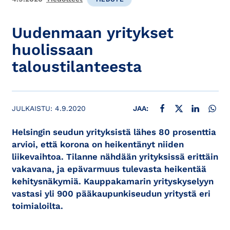
Uudenmaan yritykset
huolissaan
taloustilanteesta
JAA FACEBOOKISSA
JAA X:SSÄ
JAA LINKE
JAA
JULKAISTU:
4.9.2020
JAA:
Helsingin seudun yrityksistä lähes 80 prosenttia
arvioi, että korona on heikentänyt niiden
liikevaihtoa. Tilanne nähdään yrityksissä erittäin
vakavana, ja epävarmuus tulevasta heikentää
kehitysnäkymiä. Kauppakamarin yrityskyselyyn
vastasi yli 900 pääkaupunkiseudun yritystä eri
toimialoilta.