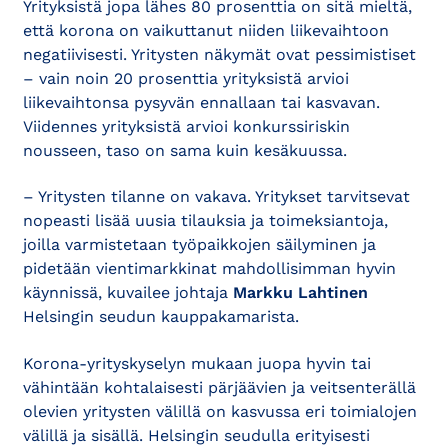
Yrityksistä jopa lähes 80 prosenttia on sitä mieltä,
että korona on vaikuttanut niiden liikevaihtoon
negatiivisesti. Yritysten näkymät ovat pessimistiset
– vain noin 20 prosenttia yrityksistä arvioi
liikevaihtonsa pysyvän ennallaan tai kasvavan.
Viidennes yrityksistä arvioi konkurssiriskin
nousseen, taso on sama kuin kesäkuussa.
– Yritysten tilanne on vakava. Yritykset tarvitsevat
nopeasti lisää uusia tilauksia ja toimeksiantoja,
joilla varmistetaan työpaikkojen säilyminen ja
pidetään vientimarkkinat mahdollisimman hyvin
käynnissä, kuvailee johtaja
Markku Lahtinen
Helsingin seudun kauppakamarista.
Korona-yrityskyselyn mukaan juopa hyvin tai
vähintään kohtalaisesti pärjäävien ja veitsenterällä
olevien yritysten välillä on kasvussa eri toimialojen
välillä ja sisällä. Helsingin seudulla erityisesti