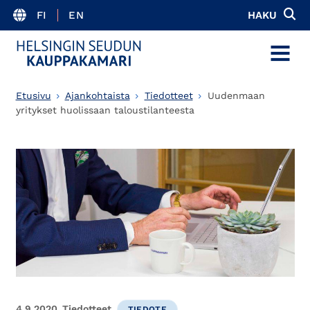
FI
EN
HAKU
MENU
Etusivu
Ajankohtaista
Tiedotteet
Uudenmaan
yritykset huolissaan taloustilanteesta
4.9.2020
Tiedotteet
TIEDOTE