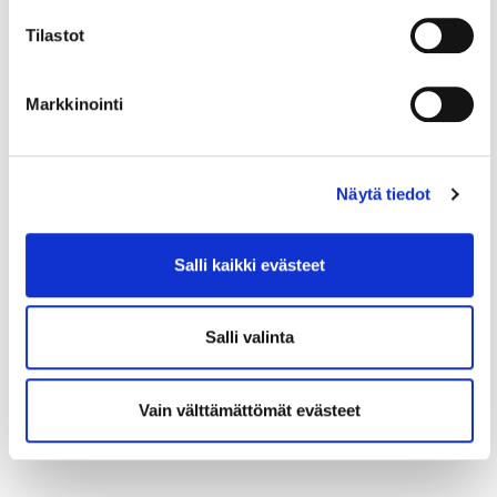
Tilastot
Markkinointi
Näytä tiedot
28.4.2026
LAUSUNTO
Uudenmaan 5.
Salli kaikki evästeet
vaihemaakuntakaavan luonnos –
Visio – innovatiivinen vihreä
Salli valinta
siirtymä
1. Yleistä Uudenmaan liitto valmistelee vihreän
Vain välttämättömät evästeet
siirtymän VISIO-vaihemaakuntakaavaa, joka
täydentää voimassa...