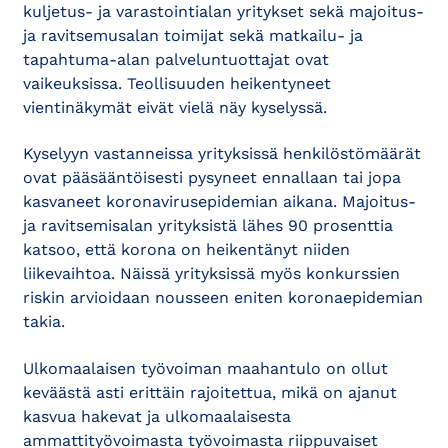
kuljetus- ja varastointialan yritykset sekä majoitus-
ja ravitsemusalan toimijat sekä matkailu- ja
tapahtuma-alan palveluntuottajat ovat
vaikeuksissa. Teollisuuden heikentyneet
vientinäkymät eivät vielä näy kyselyssä.
Kyselyyn vastanneissa yrityksissä henkilöstömäärät
ovat pääsääntöisesti pysyneet ennallaan tai jopa
kasvaneet koronavirusepidemian aikana. Majoitus-
ja ravitsemisalan yrityksistä lähes 90 prosenttia
katsoo, että korona on heikentänyt niiden
liikevaihtoa. Näissä yrityksissä myös konkurssien
riskin arvioidaan nousseen eniten koronaepidemian
takia.
Ulkomaalaisen työvoiman maahantulo on ollut
keväästä asti erittäin rajoitettua, mikä on ajanut
kasvua hakevat ja ulkomaalaisesta
ammattityövoimasta työvoimasta riippuvaiset