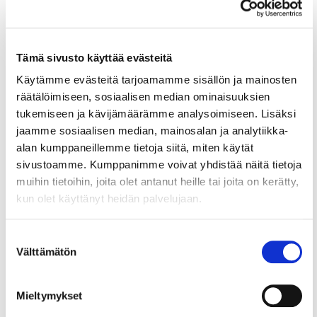
syyskuuta 2020. Helsingin seudun
kauppakamarin alueella kyselyyn vastasi
941 yritystä. Vastauksia kertyi laajasti
Uudenmaan ja Helsingin seudun eri
Tämä sivusto käyttää evästeitä
toimialoilta ja erikokoisista yrityksistä.
Käytämme evästeitä tarjoamamme sisällön ja mainosten
räätälöimiseen, sosiaalisen median ominaisuuksien
Aiemmat vastaavanlaiset kyselyt on
tukemiseen ja kävijämäärämme analysoimiseen. Lisäksi
toteutettu tänä vuonna 17.3., 30.3., 20.4.,
jaamme sosiaalisen median, mainosalan ja analytiikka-
4.5., 17.5., 1.6. ja 21.6.
alan kumppaneillemme tietoja siitä, miten käytät
sivustoamme. Kumppanimme voivat yhdistää näitä tietoja
muihin tietoihin, joita olet antanut heille tai joita on kerätty,
kun olet käyttänyt heidän palvelujaan.
Suostumuksen
Välttämätön
Lue myös
valinta
Mieltymykset