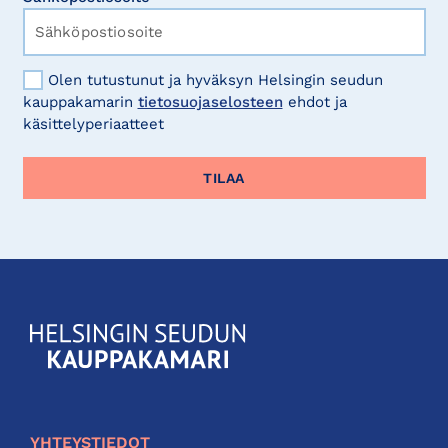
Olen tutustunut ja hyväksyn Helsingin seudun
kauppakamarin
tietosuojaselosteen
ehdot ja
käsittelyperiaatteet
KauppakamariHelsingin
seudun
kauppakamari
YHTEYSTIEDOT