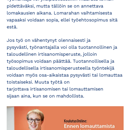
pidettäväksi, mutta tällöin se on annettava
lomakausien aikana. Lomarahan vaihtamisesta
vapaaksi voidaan sopia, ellei työehtosopimus sitä
estä.
Jos työ on vähentynyt olennaisesti ja
pysyvästi, työnantajalla voi olla tuotannollinen ja
taloudellinen irtisanomisperuste, jolloin
työsopimus voidaan päättää. Tuotannollisella ja
taloudellisella irtisanomisperusteella työntekijä
voidaan myös osa-aikaistaa pysyvästi tai lomauttaa
toistaiseksi. Muuta työtä on
tarjottava irtisanomisen tai lomauttamisen
sijaan aina, kun se on mahdollista.