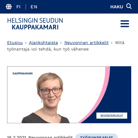
FI
EN
HAKU
MENU
Etusivu
Ajankohtaista
Neuvonnan artikkelit
Mitä
työnantaja voi tehdä, kun työ vähenee
16.2.2021
Neuvonnan artikkelit
TYÖSUHDEASIAT