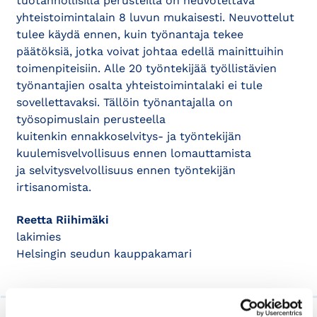
tuotannollisilla perusteilla on neuvoteltava
yhteistoimintalain 8 luvun mukaisesti. Neuvottelut
tulee käydä ennen, kuin työnantaja tekee
päätöksiä, jotka voivat johtaa edellä mainittuihin
toimenpiteisiin. Alle 20 työntekijää työllistävien
työnantajien osalta yhteistoimintalaki ei tule
sovellettavaksi. Tällöin työnantajalla on
työsopimuslain perusteella
kuitenkin ennakkoselvitys- ja työntekijän
kuulemisvelvollisuus ennen lomauttamista
ja selvitysvelvollisuus ennen työntekijän
irtisanomista.
Reetta Riihimäki
lakimies
Helsingin seudun kauppakamari