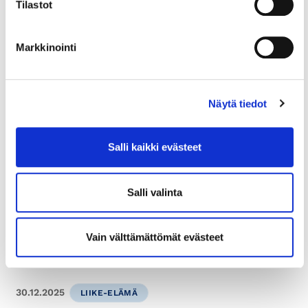
Tilastot
Markkinointi
Näytä tiedot
3.2.2026
TYÖSUHDEASIAT
Salli kaikki evästeet
Neuvontapalvelut: Vuoden 2026
työlainsäädännön muutoksia
Salli valinta
Huom. Lisäys 4.6.2026: artikkelia on täydennetty
työsopimuslain muutosten tultua voimaan.Lisäys
Vain välttämättömät evästeet
7.4.2026: Artikkelissa mainitut muutokset, joiden...
30.12.2025
LIIKE-ELÄMÄ