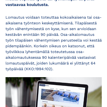
vastaavaa koulutusta.
Lomautus voidaan toteuttaa kokoaikaisena tai osa-
aikaisena työnteon keskeyttämisenä. Tilapäisestä
työn vähentymisestä on kyse, kun sen arvioidaan
kestävän enintään 90 päivää. Osa-aikalomautus
työn tilapäisen vähentymisen perusteella voi kestää
pidempäänkin. Korkein oikeus on katsonut, että
työviikkoa lyhentämällä toteutetussa osa-
aikalomautuksessa 90 kalenteripäivää vastasivat
lomautuspäivät, joiden lukumäärä ei ylittänyt 64
työpäivää (KKO:1994:102).