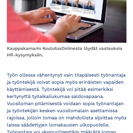
Kauppakamarin KoulutusOnlinesta löydät vastauksia
HR-kysymyksiin.
Työn ollessa vähentynyt vain tilapäisesti työnantaja
ja työntekijä voivat sopia myös erinäisten vapaiden
käyttämisestä. Työntekijä voi pitää esimerkiksi
kertynyttä työaikaliukumaa saldovapaana.
Vuosiloman pitämisestä voidaan sopia työnantajan
ja työntekijän kesken vuosilomalain asettamissa
rajoissa, jolloin lomaa on mahdollista sijoittaa myös
laissa säädettyjen lomakausien ulkopuolelle.
Työnantaja voi yksipuolisestikin määrätä loman