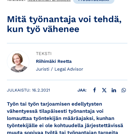
Mitä työnantaja voi tehdä,
kun työ vähenee
TEKSTI
Riihimäki Reetta
Juristi / Legal Advisor
JAA FACEBOOKISSA
JAA X:SSÄ
JAA LINKE
JAA
JULKAISTU:
16.2.2021
JAA:
Työn tai työn tarjoamisen edellytysten
vähentyessä tilapäisesti työnantaja voi
lomauttaa työntekijän määräajaksi, kunhan
työntekijälle ei ole kohtuudella järjestettävissä
muuta sopivaa työtä tai työnantajan tarpeita