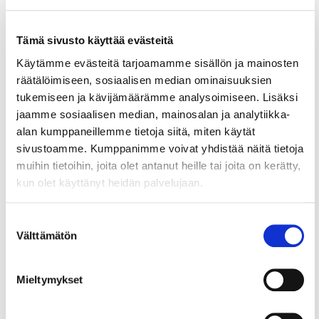
Tämä sivusto käyttää evästeitä
Käytämme evästeitä tarjoamamme sisällön ja mainosten
KAUPPAKAMARI nyt -lehti
räätälöimiseen, sosiaalisen median ominaisuuksien
tukemiseen ja kävijämäärämme analysoimiseen. Lisäksi
Juttu on julkaistu 8.12.2020 ilmestyneessä
jaamme sosiaalisen median, mainosalan ja analytiikka-
KAUPPAKAMARI nyt lehdessä.
alan kumppaneillemme tietoja siitä, miten käytät
Lue lehden
digiversio KAUPPAKAMARI nyt,
sivustoamme. Kumppanimme voivat yhdistää näitä tietoja
joulukuu
muihin tietoihin, joita olet antanut heille tai joita on kerätty,
kun olet käyttänyt heidän palvelujaan.
Suostumuksen
Välttämätön
valinta
Lue myös
Mieltymykset