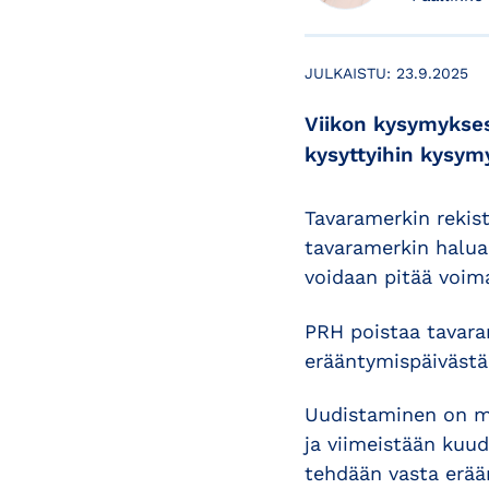
JULKAISTU:
23.9.2025
Viikon kysymykses
kysyttyihin kysymy
Tavaramerkin rekist
tavaramerkin halua
voidaan pitää voi
PRH poistaa tavara
erääntymispäivästä
Uudistaminen on ma
ja viimeistään kuu
tehdään vasta erää