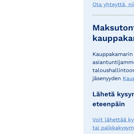
Ota yhteyttä, n
Maksutont
kauppakam
Kauppakamarin 
asiantuntijamme
taloushallintoon
jäsenyyden
Kau
Lähetä kysym
eteenpäin
Voit lähettää k
tai palkkakysymy