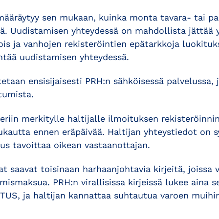
ääräytyy sen mukaan, kuinka monta tavara- tai pa
tää. Uudistamisen yhteydessä on mahdollista jättää 
s ja vanhojen rekisteröintien epätarkkoja luokituks
ntää uudistamisen yhteydessä.
tetaan ensisijaisesti PRH:n sähköisessä palvelussa, 
tumista.
eriin merkitylle haltijalle ilmoituksen rekisteröinn
kautta ennen eräpäivää. Haltijan yhteystiedot on s
itus tavoittaa oikean vastaanottajan.
at saavat toisinaan harhaanjohtavia kirjeitä, joissa 
mismaksua. PRH:n virallisissa kirjeissä lukee aina 
US, ja haltijan kannattaa suhtautua varoen muihin 