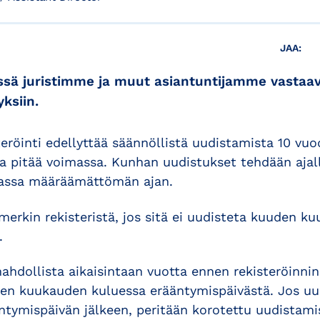
JAA:
sä juristimme ja muut asiantuntijamme vastaav
ksiin.
eröinti edellyttää säännöllistä uudistamista 10 vuod
a pitää voimassa. Kunhan uudistukset tehdään ajal
massa määräämättömän ajan.
merkin rekisteristä, jos sitä ei uudisteta kuuden k
.
hdollista aikaisintaan vuotta ennen rekisteröinni
den kuukauden kuluessa erääntymispäivästä. Jos u
ntymispäivän jälkeen, peritään korotettu uudistam