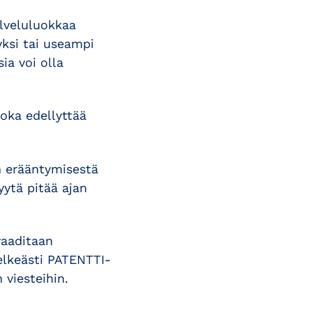
lveluluokkaa
yksi tai useampi
ia voi olla
joka edellyttää
in erääntymisestä
yytä pitää ajan
vaaditaan
selkeästi PATENTTI-
viesteihin.