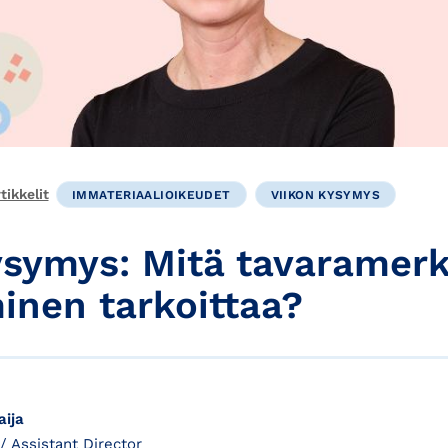
ikkelit
IMMATERIAALIOIKEUDET
VIIKON KYSYMYS
ysymys: Mitä tavaramerk
inen tarkoittaa?
ija
 / Assistant Director