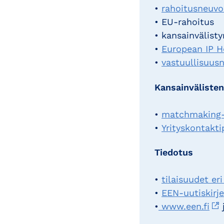
•
rahoitusneuv
• EU-rahoitus
• kansainvälis
•
European IP H
•
vastuullisuus
Kansainväliste
•
matchmaking
•
Yrityskontakti
Tiedotus
•
tilaisuudet e
•
EEN-uutiskirje
•
www.een.fi