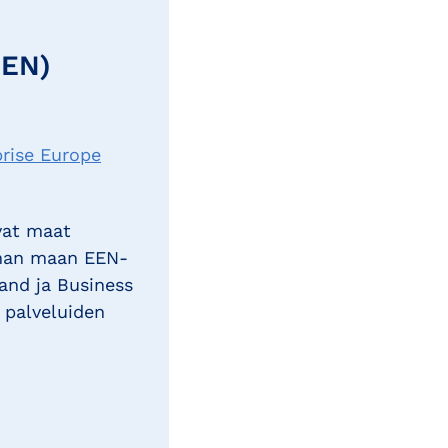
EEN)
rise Europe
vat maat
oman maan EEN-
and ja Business
 palveluiden