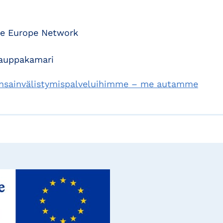
ise Europe Network
kauppakamari
kansainvälistymispalveluihimme – me autamme