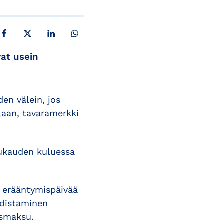
JAA FACEBOOKISSA
JAA X:SSÄ
JAA LINKEDINISSÄ
JAA WHATSAPPISSA
at usein
en välein, jos
laan, tavaramerkki
uukauden kuluessa
n erääntymispäivää
udistaminen
ismaksu.