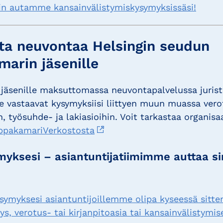
iin autamme kansainvälistymiskysymyksissäsi!
a neuvontaa Helsingin seudun
arin jäsenille
jäsenille maksuttomassa neuvontapalvelussa juris
 vastaavat kysymyksiisi liittyen muun muassa vero
, työsuhde- ja lakiasioihin. Voit tarkastaa organisa
ppakamariVerkostosta
yksesi – asiantuntijatiimimme auttaa s
ysymyksesi asiantuntijoillemme olipa kyseessä sitte
s, verotus- tai kirjanpitoasia tai kansainvälistymise