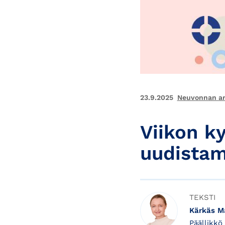
23.9.2025
Neuvonnan art
Viikon k
uudistam
TEKSTI
Kärkäs Ma
Päällikkö