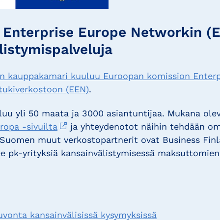
Enterprise Europe Networkin (
listymispalveluja
un kauppakamari kuuluu Euroopan komission Enterp
tukiverkostoon (EEN)
.
uu yli 50 maata ja 3000 asiantuntijaa. Mukana ole
opa -sivuilta
ja yhteydenotot näihin tehdään 
 Suomen muut verkostopartnerit ovat Business Finl
e pk-yrityksiä kansainvälistymisessä maksuttomien
uvonta kansainvälisissä kysymyksissä