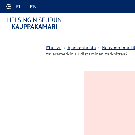
FI
EN
Etusivu
Ajankohtaista
Neuvonnan artik
tavaramerkin uudistaminen tarkoittaa?