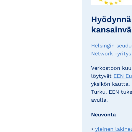
Hyödynnä 
kansainvä
Helsingin seud
Network -yritys
Verkostoon kuul
löytyvät
EEN Eur
yksikön kautta.
Turku. EEN tuke
avulla.
Neuvonta
•
yleinen lakine