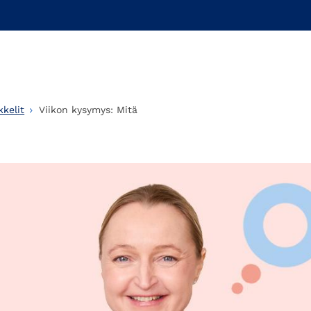
kelit
Viikon kysymys: Mitä