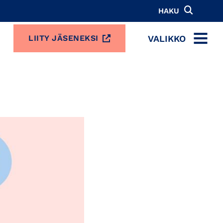
HAKU
VALIKKO
LIITY JÄSENEKSI
MENU