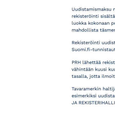
Uudistamismaksu m
rekisteröinti sisäl
luokka kokonaan poi
mahdollista täsme
Rekisteröinti uudis
Suomi.fi-tunnistau
PRH lähettää rekist
vähintään kuusi kuu
tasalla, jotta ilmo
Tavaramerkin haltij
esimerkiksi uudista
JA REKISTERIHALLIT