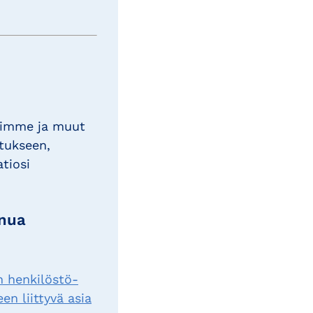
timme ja muut
tukseen,
atiosi
inua
n henkilöstö-
en liittyvä asia