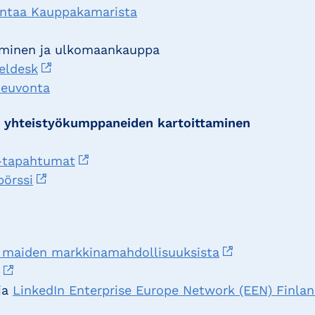
ontaa Kauppakamarista
tyminen ja ulkomaankauppa
eldesk
neuvonta
n yhteistyökumppaneiden kartoittaminen
-tapahtumat
pörssi
ri maiden markkinamahdollisuuksista
ja
LinkedIn Enterprise Europe Network (EEN) Finla