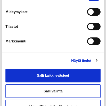
Mieltymykset
Tilastot
19.4.2021
KANSAINVÄLISET ASIAT
Protecting your IP while
Markkinointi
Transferring Technology to
China
Näytä tiedot
Many European Companies are keen to come
to China.
Salli kaikki evästeet
Salli valinta