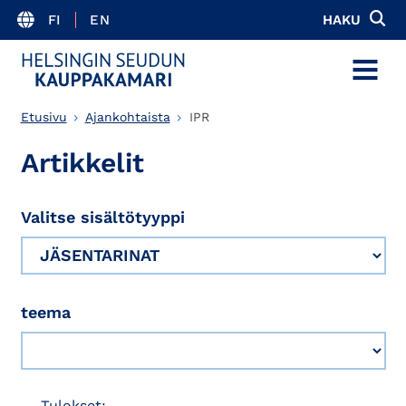
FI
EN
HAKU
MENU
Etusivu
Ajankohtaista
IPR
Artikkelit
Valitse sisältötyyppi
teema
Tulokset: