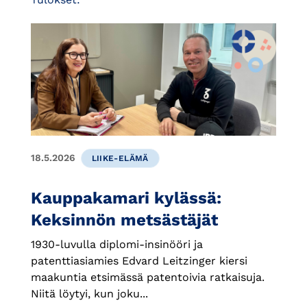
18.5.2026
LIIKE-ELÄMÄ
Kauppakamari kylässä:
Keksinnön metsästäjät
1930-luvulla diplomi-insinööri ja
patenttiasiamies Edvard Leitzinger kiersi
maakuntia etsimässä patentoivia ratkaisuja.
Niitä löytyi, kun joku...