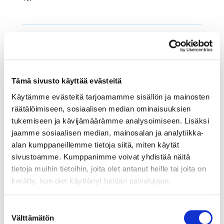
19.4.2021
KANSAINVÄLISET ASIAT
Tämä sivusto käyttää evästeitä
Immateriaalioikeudet haltuun
Käytämme evästeitä tarjoamamme sisällön ja mainosten
EU:lta saa apua pk-yrityksille myös silloin,
räätälöimiseen, sosiaalisen median ominaisuuksien
kun suuntana on EU:n ulkopuoliset
tukemiseen ja kävijämäärämme analysoimiseen. Lisäksi
markkinat.
jaamme sosiaalisen median, mainosalan ja analytiikka-
alan kumppaneillemme tietoja siitä, miten käytät
sivustoamme. Kumppanimme voivat yhdistää näitä
tietoja muihin tietoihin, joita olet antanut heille tai joita on
kerätty, kun olet käyttänyt heidän palvelujaan.
Suostumuksen
Välttämätön
valinta