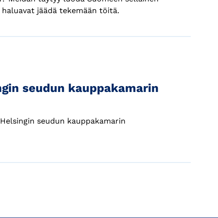
e haluavat jäädä tekemään töitä.
ingin seudun kauppakamarin
ti Helsingin seudun kauppakamarin