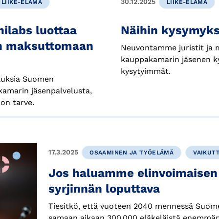
30.12.2025
LIIKE-ELÄMÄ
LIIKE-ELÄMÄ
nilabs luottaa
Näihin kysymyks
in maksuttomaan
Neuvontamme juristit ja m
kauppakamarin jäsenen k
kysytyimmät.
tauksia Suomen
akamarin jäsenpalvelusta,
on tarve.
17.3.2025
OSAAMINEN JA TYÖELÄMÄ
VAIKUT
Jos haluamme elinvoimaisen 
syrjinnän loputtava
Tiesitkö, että vuoteen 2040 mennessä Suom
samaan aikaan 300 000 eläkeläistä enemmän