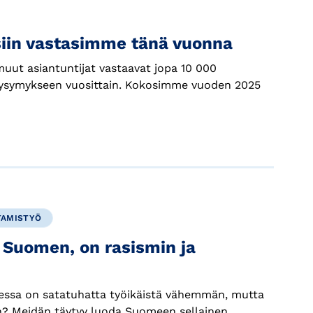
iin vastasimme tänä vuonna
uut asiantuntijat vastaavat jopa 10 000
ysymykseen vuosittain. Kokosimme vuoden 2025
TAMISTYÖ
Suomen, on rasismin ja
essa on satatuhatta työikäistä vähemmän, mutta
? Meidän täytyy luoda Suomeen sellainen