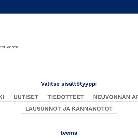
neuvonta
Valitse sisältötyyppi
KI
UUTISET
TIEDOTTEET
NEUVONNAN AR
LAUSUNNOT JA KANNANOTOT
teema