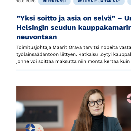
18.6.2026
REFERENSSI
KOLUMNIT JA TARINAT
”Yksi soitto ja asia on selvä” – U
Helsingin seudun kauppakamar
neuvontaan
Toimitusjohtaja Maarit Orava tarvitsi nopeita vas
työlainsäädäntöön liittyen. Ratkaisu löytyi kaupp
jonne voi soittaa maksutta niin monta kertaa kuin 