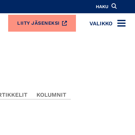
HAKU
VALIKKO
LIITY JÄSENEKSI
MENU
TIKKELIT
KOLUMNIT