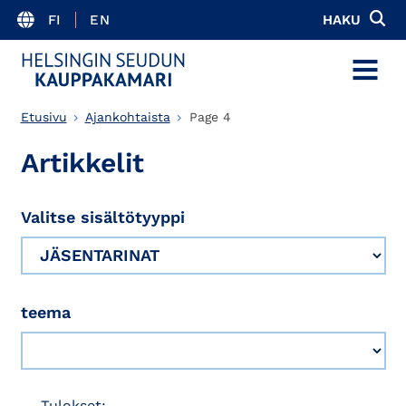
FI
EN
HAKU
MENU
Etusivu
Ajankohtaista
Page 4
Artikkelit
Valitse sisältötyyppi
teema
Tulokset: