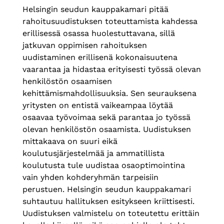
Helsingin seudun kauppakamari pitää
rahoitusuudistuksen toteuttamista kahdessa
erillisessä osassa huolestuttavana, sillä
jatkuvan oppimisen rahoituksen
uudistaminen erillisenä kokonaisuutena
vaarantaa ja hidastaa erityisesti työssä olevan
henkilöstön osaamisen
kehittämismahdollisuuksia. Sen seurauksena
yritysten on entistä vaikeampaa löytää
osaavaa työvoimaa sekä parantaa jo työssä
olevan henkilöstön osaamista. Uudistuksen
mittakaava on suuri eikä
koulutusjärjestelmää ja ammatillista
koulutusta tule uudistaa osaoptimointina
vain yhden kohderyhmän tarpeisiin
perustuen. Helsingin seudun kauppakamari
suhtautuu hallituksen esitykseen kriittisesti.
Uudistuksen valmistelu on toteutettu erittäin