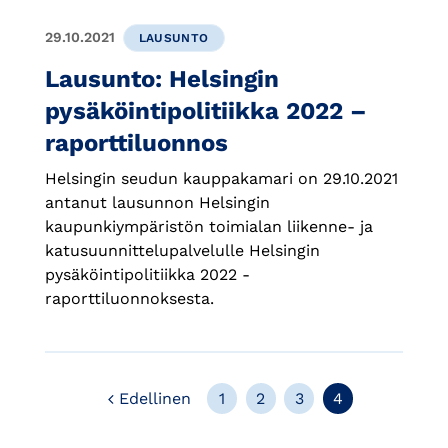
29.10.2021
LAUSUNTO
Lausunto: Helsingin
pysäköintipolitiikka 2022 –
raporttiluonnos
Helsingin seudun kauppakamari on 29.10.2021
antanut lausunnon Helsingin
kaupunkiympäristön toimialan liikenne- ja
katusuunnittelupalvelulle Helsingin
pysäköintipolitiikka 2022 -
raporttiluonnoksesta.
Edellinen
Edellinen
1
2
3
4