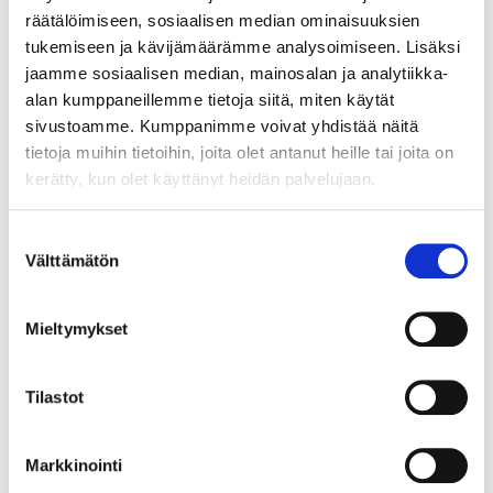
räätälöimiseen, sosiaalisen median ominaisuuksien
tukemiseen ja kävijämäärämme analysoimiseen. Lisäksi
jaamme sosiaalisen median, mainosalan ja analytiikka-
alan kumppaneillemme tietoja siitä, miten käytät
sivustoamme. Kumppanimme voivat yhdistää näitä
2.3.2022
LAUSUNTO
tietoja muihin tietoihin, joita olet antanut heille tai joita on
kerätty, kun olet käyttänyt heidän palvelujaan.
Lausunto: Länsiväylän
ympäristön osayleiskaava/
Suostumuksen
osallistumis- ja
Välttämätön
valinta
arviointisuunnitelma
Mieltymykset
Helsingin seudun kauppakamari on 25.2.2022
antanut lausunnon Helsingin
kaupunkiympäristön toimialalle Länsiväylän
Tilastot
ympäristön osayleiskaavan osallistumis- ja
arviointisuunnitelmasta.
Markkinointi