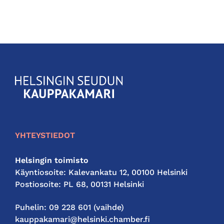
KauppakamariHelsingin
seudun
kauppakamari
YHTEYSTIEDOT
Helsingin toimisto
Käyntiosoite: Kalevankatu 12, 00100 Helsinki
Postiosoite: PL 68, 00131 Helsinki
Puhelin: 09 228 601 (vaihde)
kauppakamari@helsinki.chamber.fi