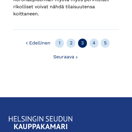
rikolliset voivat nähdä tilaisuutensa
koittaneen.
Edellinen
Edellinen
1
2
3
4
5
Seuraava
Seuraava
KauppakamariHelsingin
seudun