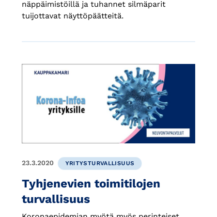
näppäimistöillä ja tuhannet silmäparit
tuijottavat näyttöpäätteitä.
23.3.2020
YRITYSTURVALLISUUS
Tyhjenevien toimitilojen
turvallisuus
Koronaepidemian myötä myös perinteiset