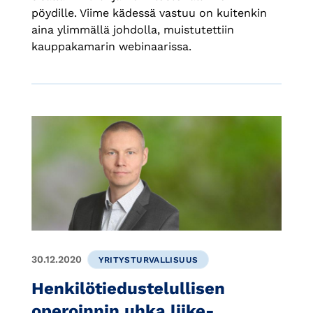
pöydille. Viime kädessä vastuu on kuitenkin
aina ylimmällä johdolla, muistutettiin
kauppakamarin webinaarissa.
30.12.2020
YRITYSTURVALLISUUS
Henkilötiedustelullisen
operoinnin uhka liike-