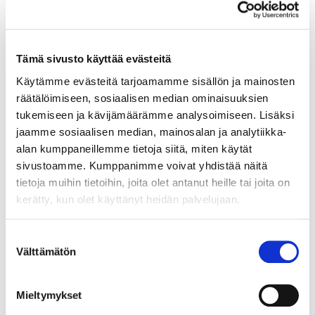
9.10.2020
Tämä sivusto käyttää evästeitä
YRITYSTURVALLISUUS
Käytämme evästeitä tarjoamamme sisällön ja mainosten
Tietoverkon käytöstä
räätälöimiseen, sosiaalisen median ominaisuuksien
sopiminen
tukemiseen ja kävijämäärämme analysoimiseen. Lisäksi
jaamme sosiaalisen median, mainosalan ja analytiikka-
Kuluneen kevään aikana useat yritykset ovat
alan kumppaneillemme tietoja siitä, miten käytät
joutuneet turvautumaan uusiin
sivustoamme. Kumppanimme voivat yhdistää näitä
toimintatapoihin turvatakseen toimintansa.
tietoja muihin tietoihin, joita olet antanut heille tai joita on
kerätty, kun olet käyttänyt heidän palvelujaan.
Suostumuksen
Välttämätön
valinta
Mieltymykset