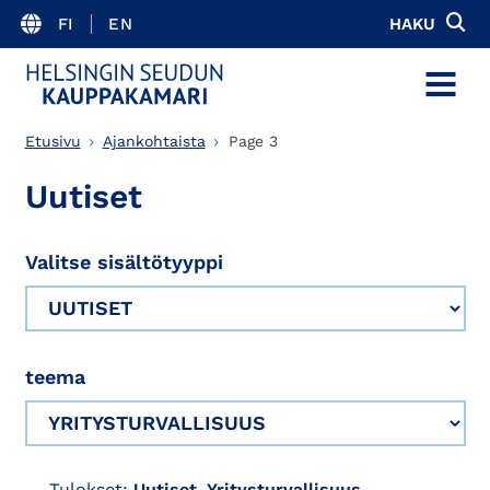
FI
EN
HAKU
MENU
Etusivu
Ajankohtaista
Page 3
Uutiset
Valitse sisältötyyppi
teema
Tulokset:
Uutiset, Yritysturvallisuus