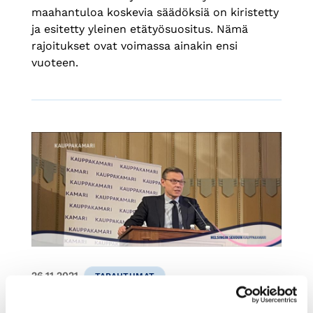
maahantuloa koskevia säädöksiä on kiristetty
ja esitetty yleinen etätyösuositus. Nämä
rajoitukset ovat voimassa ainakin ensi
vuoteen.
26.11.2021
TAPAHTUMAT
VM:n Spolander