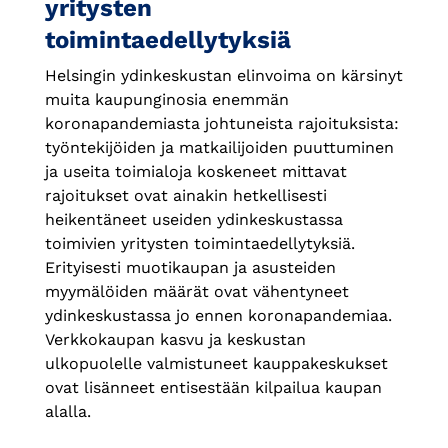
yritysten
toimintaedellytyksiä
Helsingin ydinkeskustan elinvoima on kärsinyt
muita kaupunginosia enemmän
koronapandemiasta johtuneista rajoituksista:
työntekijöiden ja matkailijoiden puuttuminen
ja useita toimialoja koskeneet mittavat
rajoitukset ovat ainakin hetkellisesti
heikentäneet useiden ydinkeskustassa
toimivien yritysten toimintaedellytyksiä.
Erityisesti muotikaupan ja asusteiden
myymälöiden määrät ovat vähentyneet
ydinkeskustassa jo ennen koronapandemiaa.
Verkkokaupan kasvu ja keskustan
ulkopuolelle valmistuneet kauppakeskukset
ovat lisänneet entisestään kilpailua kaupan
alalla.