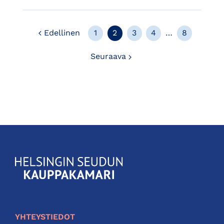
Edellinen
Edellinen
1
2
3
4
…
8
Seuraava
Seuraava
KauppakamariHelsingin
seudun
kauppakamari
YHTEYSTIEDOT