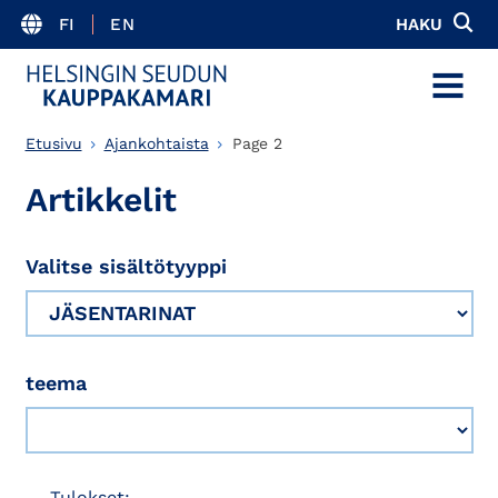
FI
EN
HAKU
MENU
Etusivu
Ajankohtaista
Page 2
Artikkelit
Valitse sisältötyyppi
teema
Tulokset: