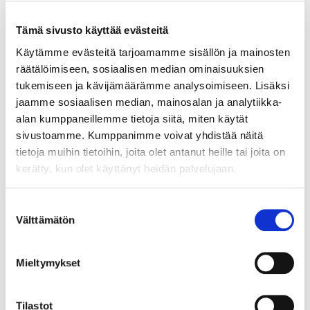
kauppakamarin
Tämä sivusto käyttää evästeitä
syyskokouksessa: Talouden
Käytämme evästeitä tarjoamamme sisällön ja mainosten
kasvupyrähdyksestä palataan
räätälöimiseen, sosiaalisen median ominaisuuksien
taas tasamaalle
tukemiseen ja kävijämäärämme analysoimiseen. Lisäksi
jaamme sosiaalisen median, mainosalan ja analytiikka-
Helsingin seudun kauppakamarin
alan kumppaneillemme tietoja siitä, miten käytät
syyskokouksessa jätettiin jäähyväisiä
sivustoamme. Kumppanimme voivat yhdistää näitä
pitkäaikaisille kamarilaisille, mutta saatiin
tietoja muihin tietoihin, joita olet antanut heille tai joita on
myös rautaisannos talousrealismia. Sitä
kerätty, kun olet käyttänyt heidän palvelujaan.
tarjoili valtiovarainministeriön ylijohtaja
Mikko Spolander, jonka mukaan nykyiset
kasvuluvut muuttuvat parissa vuodessa
Suostumuksen
Välttämätön
tasamaaksi. Myös korkojen nousu on päivä
valinta
päivältä lähempänä.
Mieltymykset
Tilastot