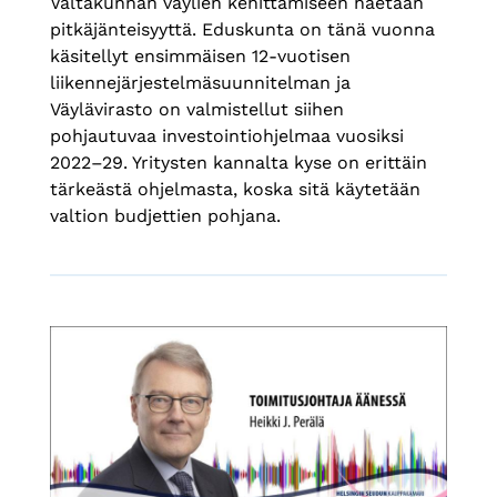
Valtakunnan väylien kehittämiseen haetaan
pitkäjänteisyyttä. Eduskunta on tänä vuonna
käsitellyt ensimmäisen 12-vuotisen
liikennejärjestelmäsuunnitelman ja
Väylävirasto on valmistellut siihen
pohjautuvaa investointiohjelmaa vuosiksi
2022–29. Yritysten kannalta kyse on erittäin
tärkeästä ohjelmasta, koska sitä käytetään
valtion budjettien pohjana.