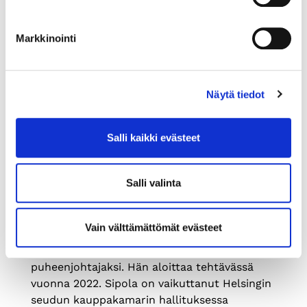
Markkinointi
Näytä tiedot
25.11.2021
Salli kaikki evästeet
TIEDOTE
Saku Sipola aloittaa
Salli valinta
kauppakamarin
puheenjohtajana
Vain välttämättömät evästeet
SRV Oyj:n toimitusjohtaja Saku Sipola on
valittu Helsingin seudun kauppakamarin
puheenjohtajaksi. Hän aloittaa tehtävässä
vuonna 2022. Sipola on vaikuttanut Helsingin
seudun kauppakamarin hallituksessa