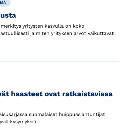
ÄMÄ
vusta
 merkitys yritysten kasvulla on koko
stuullisesti ja miten yrityksen arvot vaikuttavat
ät haasteet ovat ratkaistavissa
isusarjassa suomalaiset huippuasiantuntijat
tyviä kysymyksiä.