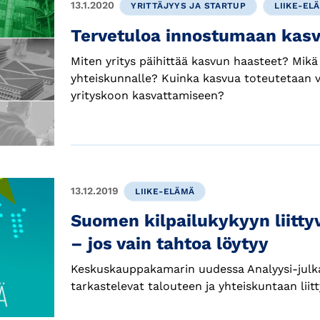
13.1.2020
YRITTÄJYYS JA STARTUP
LIIKE-EL
Tervetuloa innostumaan kas
Miten yritys päihittää kasvun haasteet? Mikä
yhteiskunnalle? Kuinka kasvua toteutetaan va
yrityskoon kasvattamiseen?
13.12.2019
LIIKE-ELÄMÄ
Suomen kilpailukykyyn liittyv
– jos vain tahtoa löytyy
Keskuskauppakamarin uudessa Analyysi-julka
tarkastelevat talouteen ja yhteiskuntaan liit