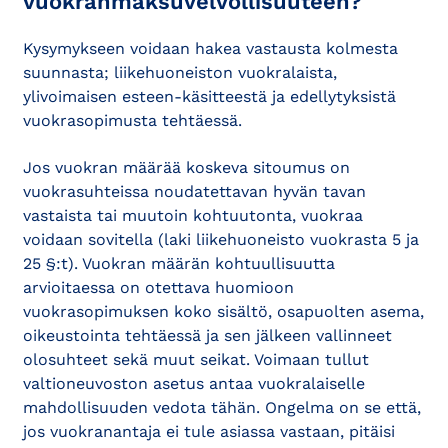
vuokranmaksuvelvollisuuteen?
Kysymykseen voidaan hakea vastausta kolmesta
suunnasta; liikehuoneiston vuokralaista,
ylivoimaisen esteen-käsitteestä ja edellytyksistä
vuokrasopimusta tehtäessä.
Jos vuokran määrää koskeva sitoumus on
vuokrasuhteissa noudatettavan hyvän tavan
vastaista tai muutoin kohtuutonta, vuokraa
voidaan sovitella (laki liikehuoneisto vuokrasta 5 ja
25 §:t). Vuokran määrän kohtuullisuutta
arvioitaessa on otettava huomioon
vuokrasopimuksen koko sisältö, osapuolten asema,
oikeustointa tehtäessä ja sen jälkeen vallinneet
olosuhteet sekä muut seikat. Voimaan tullut
valtioneuvoston asetus antaa vuokralaiselle
mahdollisuuden vedota tähän. Ongelma on se että,
jos vuokranantaja ei tule asiassa vastaan, pitäisi