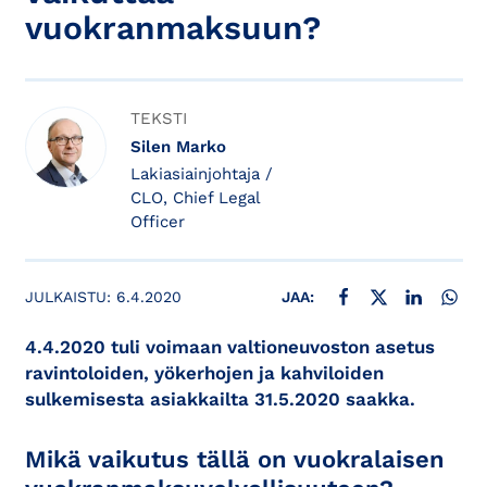
vuokranmaksuun?
TEKSTI
Silen Marko
Lakiasiainjohtaja /
CLO, Chief Legal
Officer
JAA FACEBOOKISSA
JAA X:SSÄ
JAA LINKE
JAA
JULKAISTU:
6.4.2020
JAA:
4.4.2020 tuli voimaan valtioneuvoston asetus
ravintoloiden, yökerhojen ja kahviloiden
sulkemisesta asiakkailta 31.5.2020 saakka.
Mikä vaikutus tällä on vuokralaisen