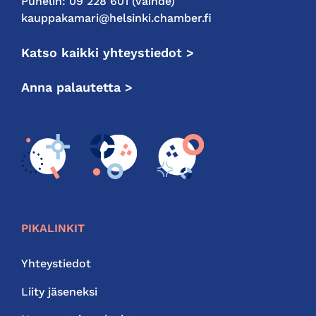
Puhelin: 09 228 601 (vaihde)
kauppakamari@helsinki.chamber.fi
Katso kaikki yhteystiedot >
Anna palautetta >
PIKALINKIT
Yhteystiedot
Liity jäseneksi