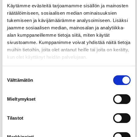
Käytämme evästeitä tarjoamamme sisällön ja mainosten
21.7.2026
UUTISET
räätälöimiseen, sosiaalisen median ominaisuuksien
tukemiseen ja kävijämäärämme analysoimiseen. Lisäksi
Ydinkeskustan elinvoima
jaamme sosiaalisen median, mainosalan ja analytiikka-
piristymässä – erityisesti
alan kumppaneillemme tietoja siitä, miten käytät
vaatekauppa ja ravintola-ala
sivustoamme. Kumppanimme voivat yhdistää näitä tietoja
muihin tietoihin, joita olet antanut heille tai joita on kerätty,
kasvu-uralla
kun olet käyttänyt heidän palvelujaan.
Näin selvitys tehtiin Helsingin seudun
kauppakamarin selvitys perustuu Tilastokeskuksen
Suostumuksen
lukuihin ja...
Välttämätön
valinta
3.2.2026
TYÖSUHDEASIAT
Mieltymykset
Neuvontapalvelut: Vuoden 2026
Tilastot
työlainsäädännön muutoksia
Huom. Lisäys 4.6.2026: artikkelia on täydennetty
Markkinointi