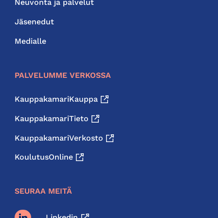
Neuvonta ja palvelut
Jäsenedut
Medialle
PALVELUMME VERKOSSA
KauppakamariKauppa
KauppakamariTieto
KauppakamariVerkosto
KoulutusOnline
SEURAA MEITÄ
Linkedin