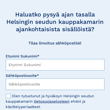
Tilaa
uutisia
Haluatko pysyä ajan tasalla
Helsingin seudun kauppakamarin
ajankohtaisista sisällöistä?
Tilaa ilmoitus sähköpostiisi!
Etunimi Sukunimi*
Sähköpostiosoite*
Olen tutustunut ja hyväksyn Helsingin seudun
kauppakamarin
tietosuojaselosteen
ehdot ja
käsittelyperiaatteet