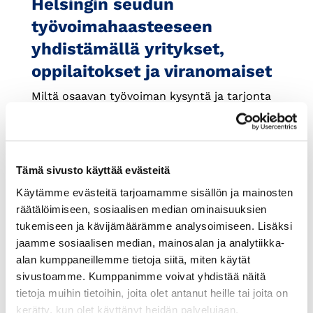
Helsingin seudun
työvoimahaasteeseen
yhdistämällä yritykset,
oppilaitokset ja viranomaiset
Miltä osaavan työvoiman kysyntä ja tarjonta
näyttävät nyt Helsingin seudulla? Entä mikä
tilanne on lähitulevaisuudessa?
Tämä sivusto käyttää evästeitä
Käytämme evästeitä tarjoamamme sisällön ja mainosten
räätälöimiseen, sosiaalisen median ominaisuuksien
tukemiseen ja kävijämäärämme analysoimiseen. Lisäksi
jaamme sosiaalisen median, mainosalan ja analytiikka-
alan kumppaneillemme tietoja siitä, miten käytät
sivustoamme. Kumppanimme voivat yhdistää näitä
tietoja muihin tietoihin, joita olet antanut heille tai joita on
kerätty, kun olet käyttänyt heidän palvelujaan.