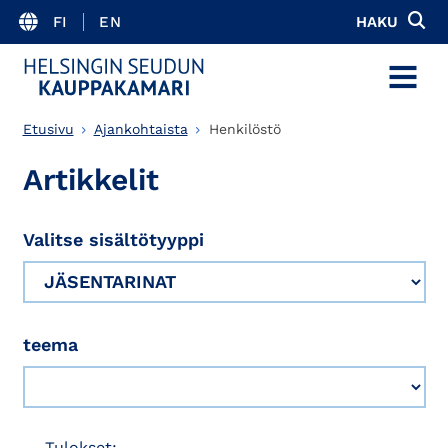
FI
EN
HAKU
MENU
Etusivu
Ajankohtaista
Henkilöstö
Artikkelit
Valitse sisältötyyppi
teema
Tulokset: