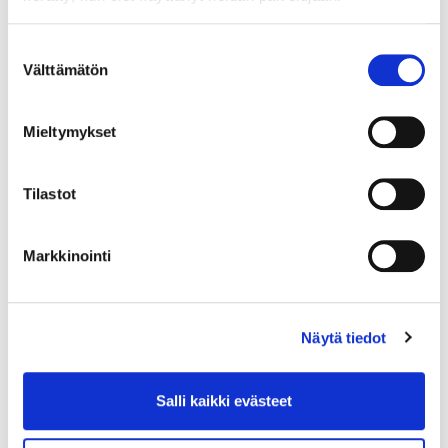
26.8.2020
LIIKE-ELÄMÄ
Suostumuksen
Välttämätön
valinta
Hybridityöskentely ja sen
johtaminen
Mieltymykset
Monet työpaikat ovat vähitellen pitkän
etätyön jälkeen avanneet oviaan ja toiset
Tilastot
pohtivat asteittaista toimistolle paluuta.
Monissa organisaatioissa havaittiin
lockdownin aikana, että yllättävän moni asia
Markkinointi
sujuu etänä, mutta toisinaan myös toimistolle
on hyvä päästä.
Näytä tiedot
Salli kaikki evästeet