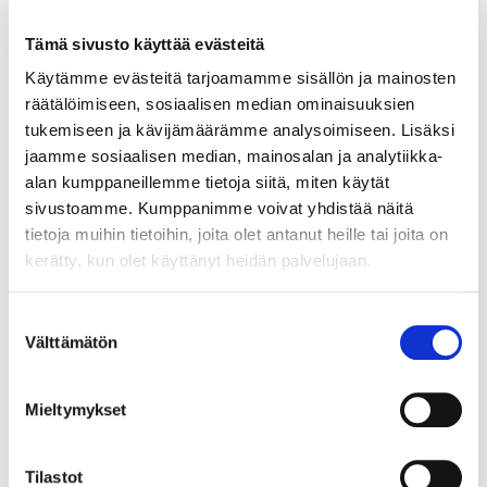
Tämä sivusto käyttää evästeitä
Käytämme evästeitä tarjoamamme sisällön ja mainosten
räätälöimiseen, sosiaalisen median ominaisuuksien
tukemiseen ja kävijämäärämme analysoimiseen. Lisäksi
jaamme sosiaalisen median, mainosalan ja analytiikka-
alan kumppaneillemme tietoja siitä, miten käytät
sivustoamme. Kumppanimme voivat yhdistää näitä
tietoja muihin tietoihin, joita olet antanut heille tai joita on
kerätty, kun olet käyttänyt heidän palvelujaan.
30.3.2021
REFERENSSI
Suostumuksen
Välttämätön
Valmet – KoulutusOnlinen
valinta
aktiivikäyttäjä
Mieltymykset
Valmetilla Suomessa innostuttiin
KoulutusOnlinen käytöstä pilotin myötä – ja
nyt verkkokoulutukset ovat osa arkea.
Tilastot