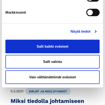
KoulutusOnlinen mukaansa tempaavat ja
vaihtuvat kouluttajat sekä monipuolinen
Markkinointi
koulutussisältö saavat Valmetin henkilöstöltä
erityiskiitokset.
Näytä tiedot
Salli kaikki evästeet
Salli valinta
Vain välttämättömät evästeet
5.2.2021
KIRJAT JA KOULUTUKSET
Miksi tiedolla johtamiseen