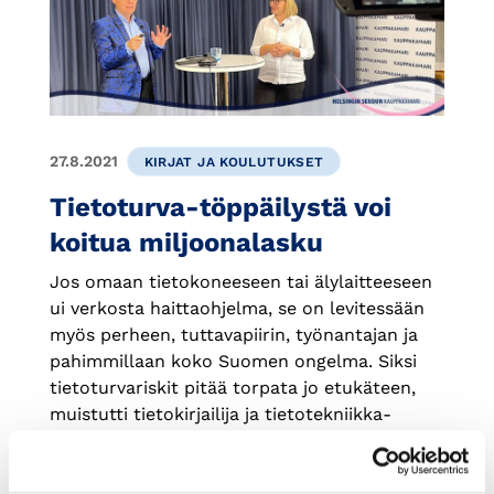
27.8.2021
KIRJAT JA KOULUTUKSET
Tietoturva-töppäilystä voi
koitua miljoonalasku
Jos omaan tietokoneeseen tai älylaitteeseen
ui verkosta haittaohjelma, se on levitessään
myös perheen, tuttavapiirin, työnantajan ja
pahimmillaan koko Suomen ongelma. Siksi
tietoturvariskit pitää torpata jo etukäteen,
muistutti tietokirjailija ja tietotekniikka-
asiantuntija Petteri Järvinen kauppakamari
Onlinen tietoturva-webinaarissa.