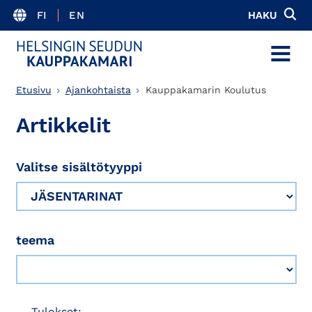
FI
EN
HAKU
MENU
Etusivu
Ajankohtaista
Kauppakamarin Koulutus
Artikkelit
Valitse sisältötyyppi
teema
Tulokset: