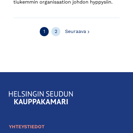
tiukemmin organisaation johdon hyppysiin.
Seuraava
1
2
Seuraava
KauppakamariHelsingin
seudun
kauppakamari
YHTEYSTIEDOT