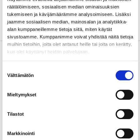
Hänet on myös toistuvasti, yli 10-vuoden ajan
räätälöimiseen, sosiaalisen median ominaisuuksien
valittu Tietoviikko-lehden “100 suomalaista IT-
tukemiseen ja kävijämäärämme analysoimiseen. Lisäksi
vaikuttajaa”-listalle.
jaamme sosiaalisen median, mainosalan ja analytiikka-
alan kumppaneillemme tietoja siitä, miten käytät
sivustoamme. Kumppanimme voivat yhdistää näitä tietoja
muihin tietoihin, joita olet antanut heille tai joita on kerätty,
kun olet käyttänyt heidän palvelujaan.
Lue myös
Suostumuksen
Välttämätön
valinta
Mieltymykset
Tilastot
Markkinointi