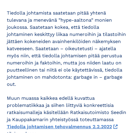
Tiedolla johtamista saatetaan pitää yhtenä
tulevana ja menevänä ”hype-aaltona” monien
joukossa. Saatetaan kokea, että tiedolla
johtaminen keskittyy liikaa numeroihin ja tilastoihin
jättäen kokeneiden avainhenkilöiden näkemyksen
katveeseen. Saatetaan – oikeutetusti – ajatella
myös niin, että tiedolla johtamisen pitää perustua
numeroihin ja faktoihin, mutta jos niiden laatu on
puutteellinen tai niitä ei ole käytettävissä, tiedolla
johtaminen on mahdotonta: garbage in – garbage
out.
Muun muassa kaikkea edellä kuvattua
problematiikkaa ja siihen liittyviä konkreettisia
ratkaisumalleja käsitellään Ratkaisutoimisto Seedin
ja Kauppakamarin yhteistyössä toteuttamassa
Tiedolla johtamisen tehovalmennus 2.2.2022