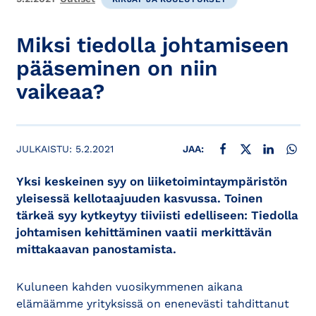
Miksi tiedolla johtamiseen
pääseminen on niin
vaikeaa?
JAA FACEBOOKISSA
JAA X:SSÄ
JAA LINKE
JAA
JULKAISTU:
5.2.2021
JAA:
Yksi keskeinen syy on liiketoimintaympäristön
yleisessä kellotaajuuden kasvussa. Toinen
tärkeä syy kytkeytyy tiiviisti edelliseen: Tiedolla
johtamisen kehittäminen vaatii merkittävän
mittakaavan panostamista.
Kuluneen kahden vuosikymmenen aikana
elämäämme yrityksissä on enenevästi tahdittanut