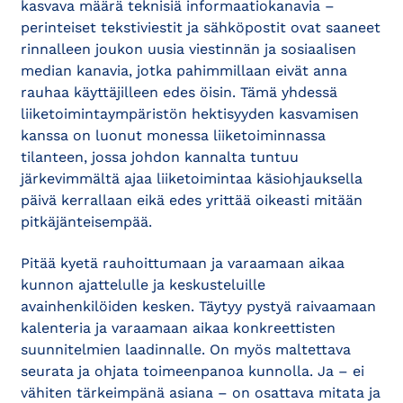
kasvava määrä teknisiä informaatiokanavia –
perinteiset tekstiviestit ja sähköpostit ovat saaneet
rinnalleen joukon uusia viestinnän ja sosiaalisen
median kanavia, jotka pahimmillaan eivät anna
rauhaa käyttäjilleen edes öisin. Tämä yhdessä
liiketoimintaympäristön hektisyyden kasvamisen
kanssa on luonut monessa liiketoiminnassa
tilanteen, jossa johdon kannalta tuntuu
järkevimmältä ajaa liiketoimintaa käsiohjauksella
päivä kerrallaan eikä edes yrittää oikeasti mitään
pitkäjänteisempää.
Pitää kyetä rauhoittumaan ja varaamaan aikaa
kunnon ajattelulle ja keskusteluille
avainhenkilöiden kesken. Täytyy pystyä raivaamaan
kalenteria ja varaamaan aikaa konkreettisten
suunnitelmien laadinnalle. On myös maltettava
seurata ja ohjata toimeenpanoa kunnolla. Ja – ei
vähiten tärkeimpänä asiana – on osattava mitata ja