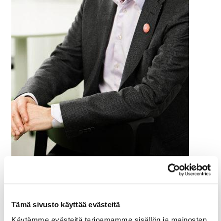
Kirjoittaja Juhani Strömberg
on Ratkaisutoimisto
Seedin, Seedigital-yksikön johtaja. Juhanilla on yli
40-vuoden työkokemus IT-palvelu- ja logistiikka-
Tämä sivusto käyttää evästeitä
aloilta.
Käytämme evästeitä tarjoamamme sisällön ja mainosten