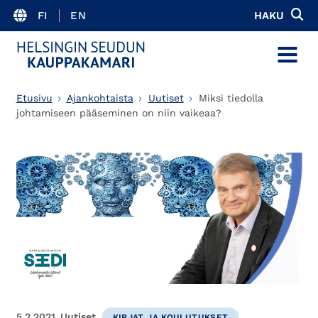
FI
EN
HAKU
MENU
Etusivu
Ajankohtaista
Uutiset
Miksi tiedolla
johtamiseen pääseminen on niin vaikeaa?
5.2.2021
Uutiset
KIRJAT JA KOULUTUKSET