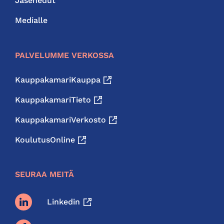
Jäsenedut
Medialle
PALVELUMME VERKOSSA
KauppakamariKauppa
KauppakamariTieto
KauppakamariVerkosto
KoulutusOnline
SEURAA MEITÄ
Linkedin