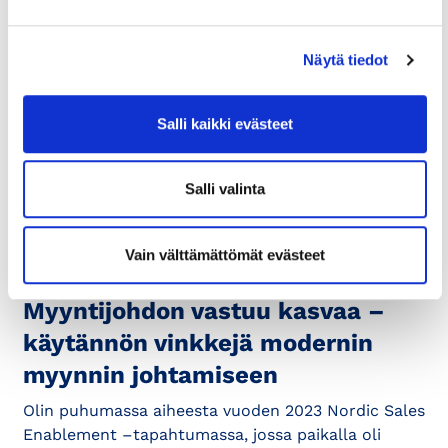
12.2.2024
VEROTUS
Neuvontapalvelut: Yritys
Näytä tiedot
tilapäisessä maksuvaikeudessa –
hae verojen maksujärjestelyä
Salli kaikki evästeet
Verohallinnolta
Verojen maksun erääntyminen ei ole este
Salli valinta
järjestelylle. Ulosotossa olevista veroista voi...
Vain välttämättömät evästeet
22.3.2023
KAUPPAKAMARILAISET ÄÄNESSÄ
Myyntijohdon vastuu kasvaa –
käytännön vinkkejä modernin
myynnin johtamiseen
Olin puhumassa aiheesta vuoden 2023 Nordic Sales
Enablement –tapahtumassa, jossa paikalla oli