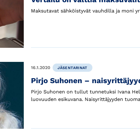
Maksutavat sähköistyvät vauhdilla ja moni yri
16.1.2020
JÄSENTARINAT
Pirjo Suhonen – naisyrittäjy
Pirjo Suhonen on tullut tunnetuksi Ivana He
luovuuden esikuvana. Naisyrittäjyyden tuom