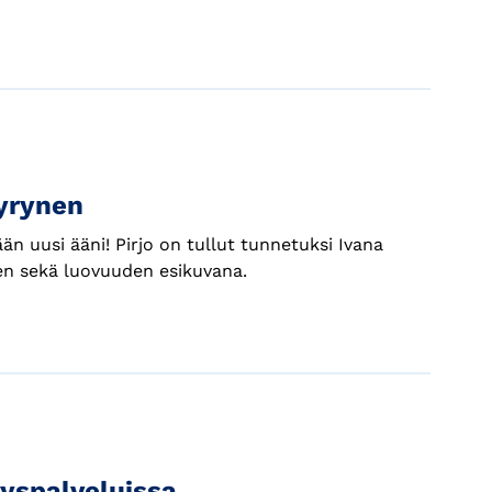
yrynen
 uusi ääni! Pirjo on tullut tunnetuksi Ivana
en sekä luovuuden esikuvana.
tyspalveluissa