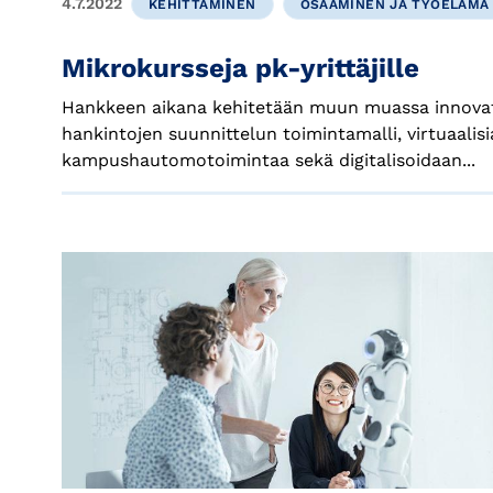
4.7.2022
KEHITTÄMINEN
OSAAMINEN JA TYÖELÄMÄ
Mikrokursseja pk-yrittäjille
Hankkeen aikana kehitetään muun muassa innovatii
hankintojen suunnittelun toimintamalli, virtuaalis
kampushautomotoimintaa sekä digitalisoidaan...