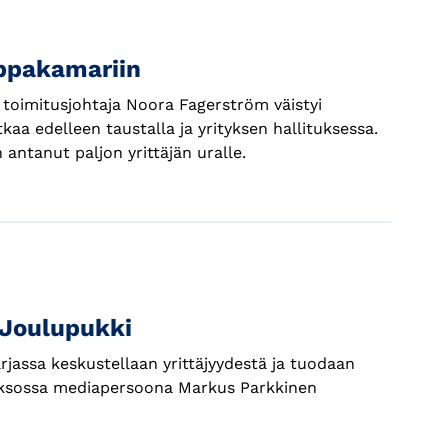
uppakamariin
n toimitusjohtaja Noora Fagerström väistyi
aa edelleen taustalla ja yrityksen hallituksessa.
ntanut paljon yrittäjän uralle.
 Joulupukki
assa keskustellaan yrittäjyydestä ja tuodaan
 jaksossa mediapersoona Markus Parkkinen