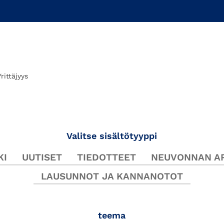
Yrittäjyys
Valitse sisältötyyppi
KI
UUTISET
TIEDOTTEET
NEUVONNAN AR
LAUSUNNOT JA KANNANOTOT
teema