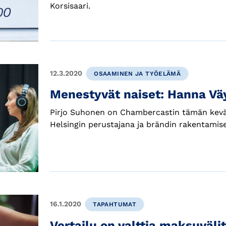
Korsisaari.
12.3.2020
OSAAMINEN JA TYÖELÄMÄ
Menestyvät naiset: Hanna Vä
Pirjo Suhonen on Chambercastin tämän kevään
Helsingin perustajana ja brändin rakentamis
16.1.2020
TAPAHTUMAT
Vertailu on valttia maksuväli