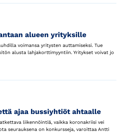
antaan alueen yrityksille
auhdilla voimansa yritysten auttamiseksi. Tue
itön alusta lahjakorttimyyntiin. Yritykset voivat jo
että ajaa bussiyhtiöt ahtaalle
tkettava liikennöintiä, vaikka koronakriisi vei
ta seurauksena on konkursseja, varoittaa Antti