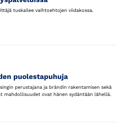
ttäjä tuskailee vaihtoehtojen viidakossa.
yden puolestapuhuja
lsingin perustajana ja brändin rakentamisen sekä
at mahdollisuudet ovat hänen sydäntään lähellä.