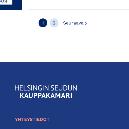
Seuraava
1
2
Seuraava
KauppakamariHelsingin
seudun
kauppakamari
YHTEYSTIEDOT