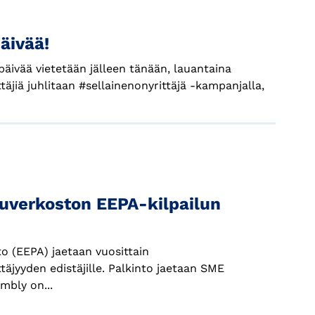
äivää!
 päivää vietetään jälleen tänään, lauantaina
täjiä juhlitaan #sellainenonyrittäjä -kampanjalla,
luverkoston EEPA-kilpailun
o (EEPA) jaetaan vuosittain
täjyyden edistäjille. Palkinto jaetaan SME
bly on...