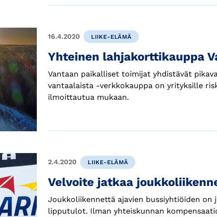
16.4.2020
LIIKE-ELÄMÄ
Yhteinen lahjakorttikauppa V
Vantaan paikalliset toimijat yhdistävät pikav
vantaalaista -verkkokauppa on yrityksille risk
ilmoittautua mukaan.
2.4.2020
LIIKE-ELÄMÄ
Velvoite jatkaa joukkoliikenn
Joukkoliikennettä ajavien bussiyhtiöiden on ja
lipputulot. Ilman yhteiskunnan kompensaatio