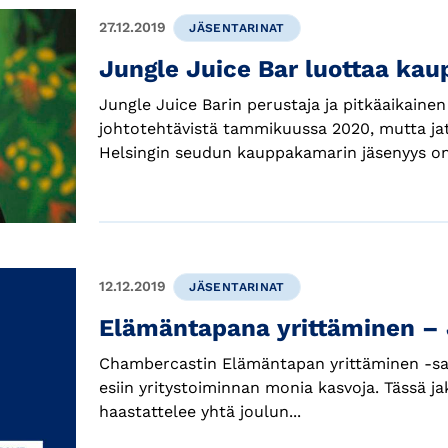
27.12.2019
JÄSENTARINAT
Jungle Juice Bar luottaa ka
Jungle Juice Barin perustaja ja pitkäaikaine
johtotehtävistä tammikuussa 2020, mutta jatk
Helsingin seudun kauppakamarin jäsenyys on a
12.12.2019
JÄSENTARINAT
Elämäntapana yrittäminen –
Chambercastin Elämäntapan yrittäminen -sarj
esiin yritystoiminnan monia kasvoja. Tässä
haastattelee yhtä joulun...