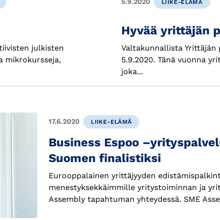
5.9.2020
LIIKE-ELÄMÄ
Hyvää yrittäjän p
visten julkisten
Valtakunnallista Yrittäjän
ia mikrokursseja,
5.9.2020. Tänä vuonna yrit
joka...
17.6.2020
LIIKE-ELÄMÄ
Business Espoo –yrityspalve
Suomen finalistiksi
Eurooppalainen yrittäjyyden edistämispalkint
menestyksekkäimmille yritystoiminnan ja yrit
Assembly tapahtuman yhteydessä. SME Assem