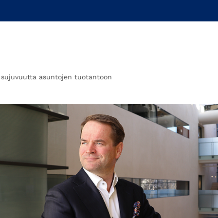
 sujuvuutta asuntojen ­tuotantoon