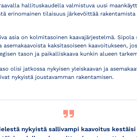
raavalla hallituskaudella valmistuva uusi maankäytt
stä erinomainen tilaisuus järkevöittää rakentamista 
va asia on kolmitasoinen kaavajärjestelmä. Sipola si
ja asemakaavoista kaksitasoiseen kaavoitukseen, jo
ategisen tason ja paikalliskaava kunkin alueen tark
aso olisi jatkossa nykyisen yleiskaavan ja asemaka
isivat nykyistä joustavamman rakentamisen.
ielestä nykyistä sallivampi kaavoitus kestäis