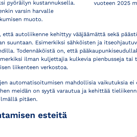
ksi pyöräilyn kustannuksella.
vuoteen 2025 m
nkin varsin harvalle
kkumisen muoto.
 että autoliikenne kehittyy vääjäämättä sekä pää
 suuntaan. Esimerkiksi sähköisten ja itseohjautu
hdilla. Todennäköistä on, että pääkaupunkiseudull
merkiksi ilman kuljettajia kulkevia pienbusseja tai 
isen liikenteen verkostoa.
jen automatisoitumisen mahdollisia vaikutuksia ei 
hen meidän on syytä varautua ja kehittää tieliiken
ilmällä pitäen.
tamisen esteitä