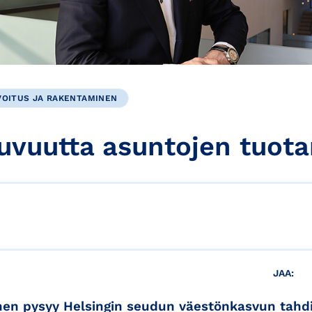
VOITUS JA RAKENTAMINEN
juvuutta asuntojen ­tuot
JAA:
en pysyy Helsingin seudun väestönkasvun tahdi