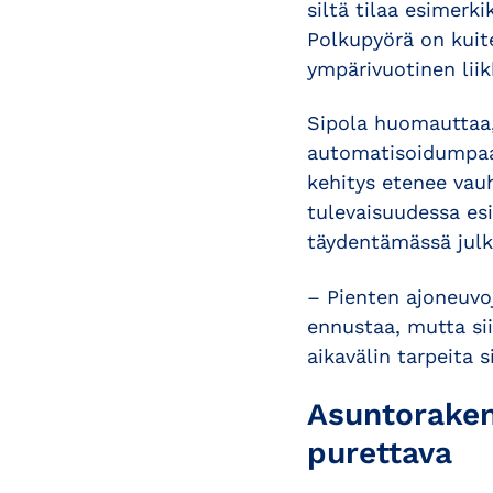
siltä tilaa esimerki
Polkupyörä on kuite
ympärivuotinen lii
Sipola huomauttaa,
automatisoidumpaan
kehitys etenee vau
tulevaisuudessa esi
täydentämässä julk
– Pienten ajoneuvo
ennustaa, mutta sii
aikavälin tarpeita s
Asuntoraken
purettava