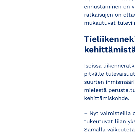
ennustaminen on va
ratkaisujen on oltav
mukautuvat tuleviin
Tieliikennek
kehittämist
Isoissa liikennerat
pitkälle tulevaisuu
suurten ihmismääri
mielestä perusteltu
kehittämiskohde.
– Nyt valmisteilla 
tukeutuvat liian yks
Samalla vaikeuteta