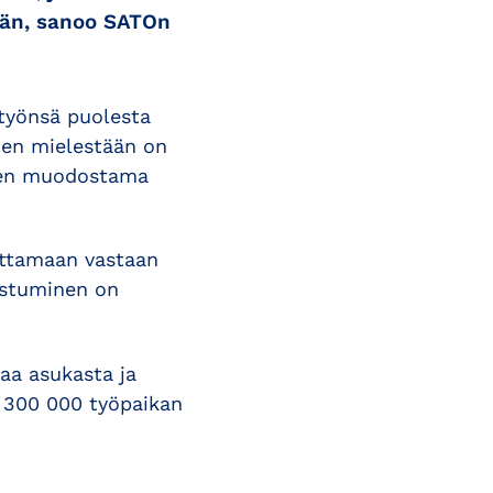
ään, sanoo SATOn
työnsä puolesta
nen mielestään on
sien muodostama
ottamaan vastaan
istuminen on
aa asukasta ja
a 300 000 työpaikan