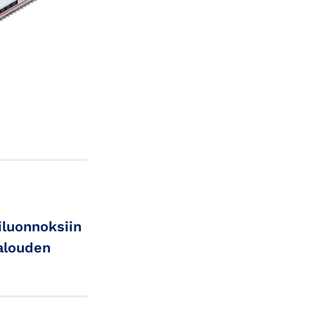
iluonnoksiin
talouden