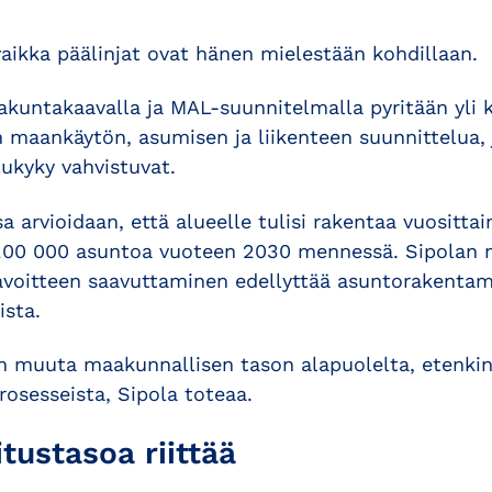
, vaikka päälinjat ovat hänen mielestään kohdillaan.
akuntakaavalla ja MAL-suunnitelmalla pyritään yli 
 maankäytön, asumisen ja liikenteen suunnittelua
lukyky vahvistuvat.
arvioidaan, että alueelle tulisi rakentaa vuosittai
s 200 000 asuntoa vuoteen 2030 mennessä. Sipolan
voitteen saavuttaminen edellyttää asuntorakentam
sta.
en muuta maakunnallisen tason alapuolelta, etenki
rosesseista, Sipola toteaa.
tustasoa riittää