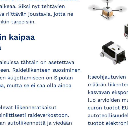
ikeaa. Siksi nyt tehtävien
a riittävän joustavia, jotta ne
kin tarpeisiin.
in kaipaa
ä
kaisuissa tähtäin on asetettava
teen. Raideliikenteen suosiminen
Itseohjautuvien 
en kuljettamiseen on Sipolan
määrän liikente
a, mutta se ei saa olla ainoa
kasvavan ekspon
luo arvioiden m
olevat liikenneratkaisut
euron tuotot EU
iniittisesti raideverkostoon.
autoteollisuudel
an autoliikennettä ja viedään
tuotot elektroni