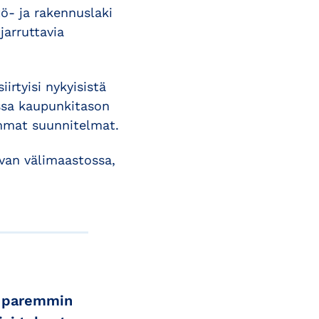
ö- ja rakennuslaki
jarruttavia
irtyisi nykyisistä
ssa kaupunkitason
emmat suunnitelmat.
avan välimaastossa,
i paremmin