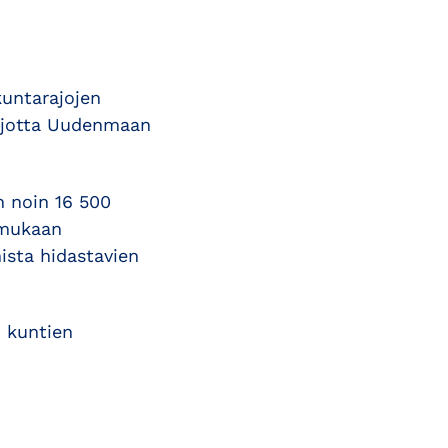
kuntarajojen
, jotta Uudenmaan
n noin 16 500
 mukaan
ista hidastavien
n kuntien