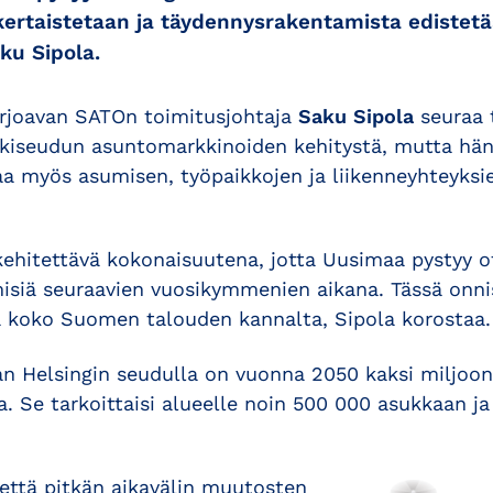
kertaistetaan ja täydennysrakentamista edistet
ku Sipola.
rjoavan SATOn toimitusjohtaja
Saku Sipola
seuraa 
kiseudun asuntomarkkinoiden kehitystä, mutta hä
aa myös asumisen, työpaikkojen ja liikenneyhteyk
 kehitettävä kokonaisuutena, jotta Uusimaa pystyy 
misiä seuraavien vuosikymmenien aikana. Tässä onn
ä koko Suomen talouden kannalta, Sipola korostaa.
 Helsingin seudulla on vuonna 2050 kaksi miljoon
a. Se tarkoittaisi alueelle noin 500 000 asukkaan j
 että pitkän aikavälin muutosten