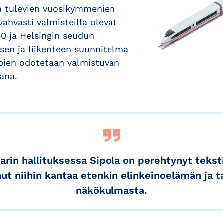
 tulevien vuosikymmenien
vahvasti valmisteilla olevat
0 ja Helsingin seudun
en ja liikenteen suunnitelma
pien odotetaan valmistuvan
ana.
in hallituksessa Sipola on perehtynyt tekst
nut niihin kantaa etenkin elinkeinoelämän ja 
näkökulmasta.