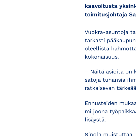
kaavoitusta yksin
toimitusjohtaja Sa
Vuokra-asuntoja ta
tarkasti pääkaupun
oleellista hahmott
kokonaisuus.
– Näitä asioita on
satoja tuhansia ih
ratkaisevan tärkeä
Ennusteiden mukaan
miljoona työpaikka
lisäystä.
Sipola muistuttaa,