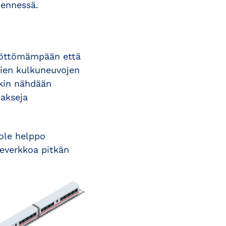
ennessä.
stöttömämpään että
vien kulkuneuvojen
akin nähdään
takseja
ole helppo
neverkkoa pitkän