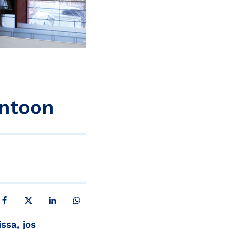
antoon
JAA FACEBOOKISSA
JAA X:SSÄ
JAA LINKEDINISSÄ
JAA WHATSAPPISSA
ssa, jos