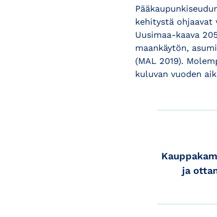
Pääkaupunkiseudun
kehitystä ohjaavat 
Uusimaa-kaava 205
maankäytön, asumis
(MAL 2019). Molem
kuluvan vuoden aik
Kauppakamar
ja otta