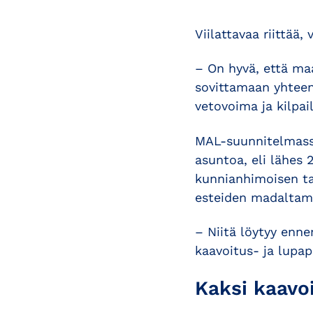
Viilattavaa riittää
– On hyvä, että ma
sovittamaan yhteen
vetovoima ja kilpai
MAL-suunnitelmassa 
asuntoa, eli lähe
kunnianhimoisen ta
esteiden madaltami
– Niitä löytyy enn
kaavoitus- ja lupap
Kaksi kaavoi