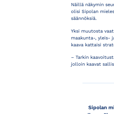
Näillä näkymin seu
olisi Sipolan miele
säännöksiä.
Yksi muutosta vaati
maakunta-, yleis- 
kaava kattaisi str
– Tarkin kaavoitust
jolloin kaavat sall
Sipolan m