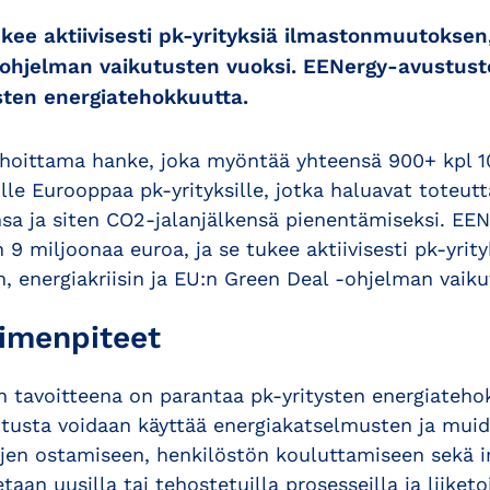
ee aktiivisesti pk-yrityksiä ilmastonmuutoksen, 
ohjelman vaikutusten vuoksi. EENergy-avustust
sten energiatehokkuutta.
hoittama hanke, joka myöntää yhteensä 900+ kpl 1
ille Eurooppaa pk-yrityksille, jotka haluavat toteut
sa ja siten CO2-jalanjälkensä pienentämiseksi. EE
 9 miljoonaa euroa, ja se tukee aktiivisesti pk-yrity
 energiakriisin ja EU:n Green Deal -ohjelman vaiku
oimenpiteet
 tavoitteena on parantaa pk-yritysten energiateho
itusta voidaan käyttää energiakatselmusten ja mui
ujen ostamiseen, henkilöstön kouluttamiseen sekä in
aan uusilla tai tehostetuilla prosesseilla ja liiketo