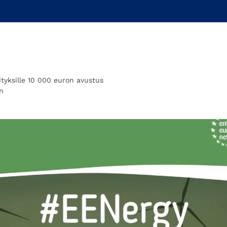
ityksille 10 000 euron avustus
in