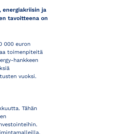
energiakriisin ja
en tavoitteena on
0 000 euron
taa toimenpiteitä
Nergy-hankkeen
ksiä
tusten vuoksi.
kkuutta. Tähän
den
vestointeihin.
imintamalleilla,