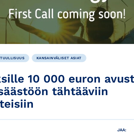
STUULLISUUS
KANSAINVÄLISET ASIAT
ksille 10 000 euron avus
säästöön tähtääviin
teisiin
JAA: