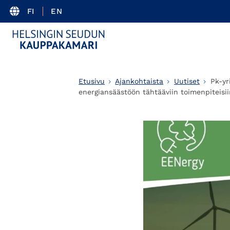
FI
EN
Etusivu
Ajankohtaista
Uutiset
Pk-yr
energiansäästöön tähtääviin toimenpiteisi