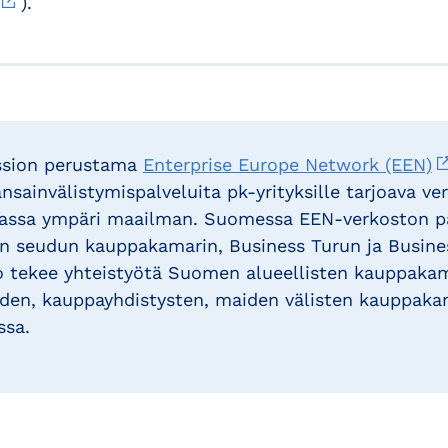
).
ssion perustama
Enterprise Europe Network (EEN)
sainvälistymispalveluita pk-yrityksille tarjoava ver
maassa ympäri maailman. Suomessa EEN-verkoston pa
gin seudun kauppakamarin, Business Turun ja Busine
to tekee yhteistyötä Suomen alueellisten kauppaka
iden, kauppayhdistysten, maiden välisten kauppakam
ssa.