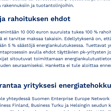
a rakennuksiin ja tuotantolinjoihin.
a rahoituksen ehdot
 enintään 10 000 euron suuruista tukea 100 % rahoi
tä ei tarvitse maksaa takaisin. Edellytyksenä on, et
ään 5 % säästöjä energiankulutuksessa. Tuettavat yr
ntaprosessin avulla ehdot täyttävien pk-yritysten j
kijat sitoutuvat toimittamaan energiankulutustieto
uuden seuraamiseksi. Hanketta ei tule aloittaa enne
rantaa yrityksesi energiatehokk
, ole yhteydessä Suomen Enterprise Europe Network
iness Finland, Business Turku ja Helsingin seudun 