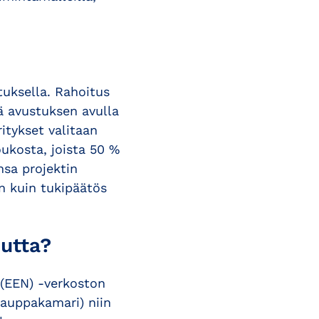
tuksella. Rahoitus
tä avustuksen avulla
itykset valitaan
oukosta, joista 50 %
nsa projektin
n kuin tukipäätös
uutta?
 (EEN) -verkoston
kauppakamari) niin