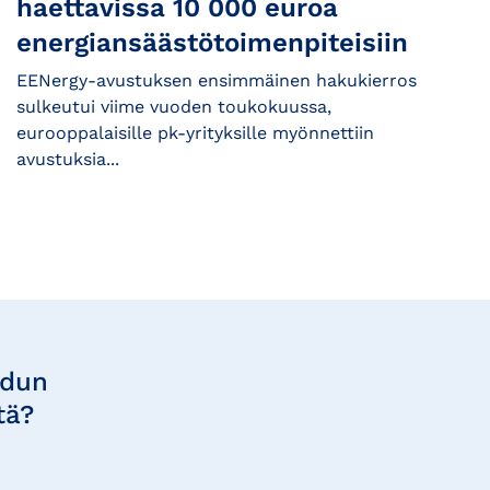
haettavissa 10 000 euroa
energiansäästötoimenpiteisiin
EENergy-avustuksen ensimmäinen hakukierros
sulkeutui viime vuoden toukokuussa,
eurooppalaisille pk-yrityksille myönnettiin
avustuksia...
udun
tä?