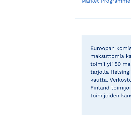
Market Programme
Euroopan komi
maksuttomia kan
toimii yli 50 
tarjolla Helsin
kautta. Verkos
Finland toimijo
toimijoiden kan