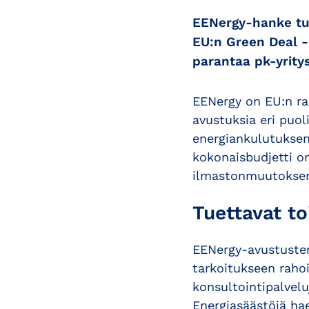
EENergy-hanke tuk
EU:n Green Deal -
parantaa pk-yrity
EENergy on EU:n ra
avustuksia eri puol
energiankulutuksen
kokonaisbudjetti on
ilmastonmuutoksen,
Tuettavat t
EENergy-avustusten
tarkoitukseen raho
konsultointipalvel
Energiasäästöjä haet