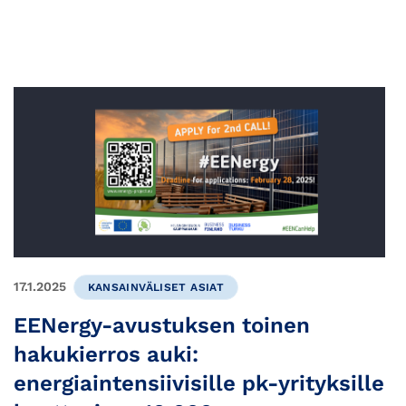
17.1.2025
KANSAINVÄLISET ASIAT
EENergy-avustuksen toinen
hakukierros auki:
energiaintensiivisille pk-yrityksille