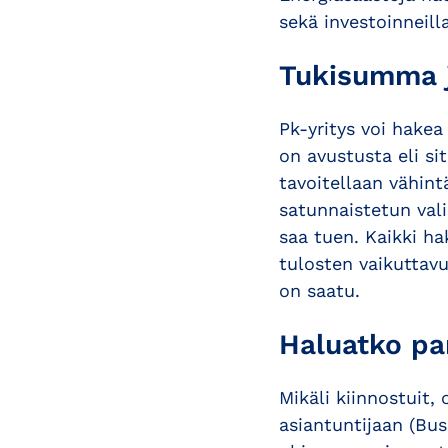
sekä investoinneill
Tukisumma j
Pk-yritys voi hakea
on avustusta eli si
tavoitellaan vähint
satunnaistetun vali
saa tuen. Kaikki ha
tulosten vaikuttav
on saatu.
Haluatko pa
Mikäli kiinnostuit
asiantuntijaan (Bus