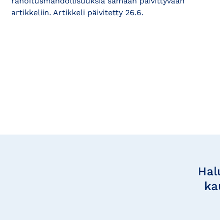
rahoitusmahdollisuuksia samaan päivittyvään
artikkeliin. Artikkeli päivitetty 26.6.
Tilaa
uutisia
Hal
ka