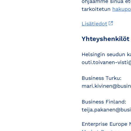
ohjaamme sinua ete
tarkoitetun
hakupor
Lisätiedot
Yhteyshenkilöt
Helsingin seudun 
outi.toivanen-visti
Business Turku:
mari.kivinen@busin
Business Finland:
teija.pakanen@busi
Enterprise Europe 