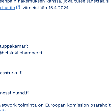
enpäin hakemuksen kanssa, joka tulee lähettää si
taaliin
viimeistään 15.4.2024.
kauppakamari:
@helsinki.chamber.fi
essturku.fi
nessfinland.fi
Network toiminta on Euroopan komission osarahoit