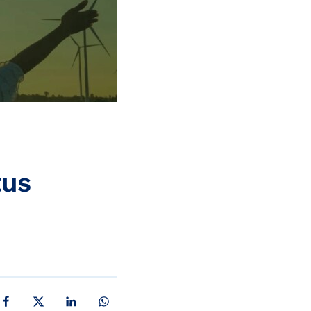
tus
JAA FACEBOOKISSA
JAA X:SSÄ
JAA LINKEDINISSÄ
JAA WHATSAPPISSA