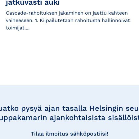
jatkuvasti auki
Cascade-rahoituksen jakaminen on jaettu kahteen
vaiheeseen. 1. Kilpailutetaan rahoitusta hallinnoivat
toimijat....
uatko pysyä ajan tasalla Helsingin se
uppakamarin ajankohtaisista sisällöis
Tilaa ilmoitus sähköpostiisi!