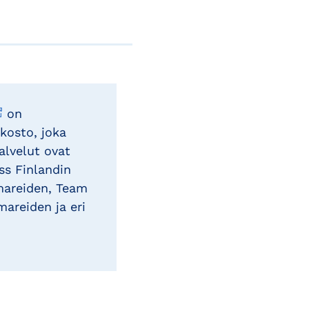
on
kosto, joka
lvelut ovat
ss Finlandin
mareiden, Team
areiden ja eri