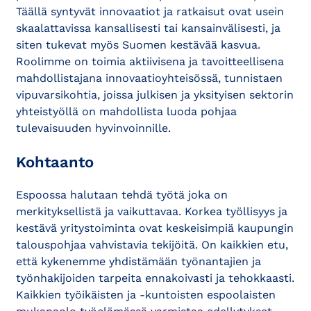
Täällä syntyvät innovaatiot ja ratkaisut ovat usein
skaalattavissa kansallisesti tai kansainvälisesti, ja
siten tukevat myös Suomen kestävää kasvua.
Roolimme on toimia aktiivisena ja tavoitteellisena
mahdollistajana innovaatioyhteisössä, tunnistaen
vipuvarsikohtia, joissa julkisen ja yksityisen sektorin
yhteistyöllä on mahdollista luoda pohjaa
tulevaisuuden hyvinvoinnille.
Kohtaanto
Espoossa halutaan tehdä työtä joka on
merkityksellistä ja vaikuttavaa. Korkea työllisyys ja
kestävä yritystoiminta ovat keskeisimpiä kaupungin
talouspohjaa vahvistavia tekijöitä. On kaikkien etu,
että kykenemme yhdistämään työnantajien ja
työnhakijoiden tarpeita ennakoivasti ja tehokkaasti.
Kaikkien työikäisten ja -kuntoisten espoolaisten