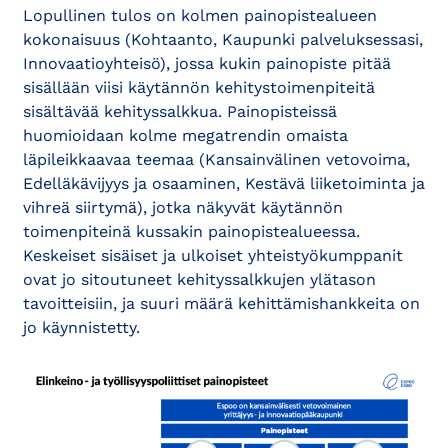
Lopullinen tulos on kolmen painopistealueen
kokonaisuus (Kohtaanto, Kaupunki palveluksessasi,
Innovaatioyhteisö), jossa kukin painopiste pitää
sisällään viisi käytännön kehitystoimenpiteitä
sisältävää kehityssalkkua. Painopisteissä
huomioidaan kolme megatrendin omaista
läpileikkaavaa teemaa (Kansainvälinen vetovoima,
Edelläkävijyys ja osaaminen, Kestävä liiketoiminta ja
vihreä siirtymä), jotka näkyvät käytännön
toimenpiteinä kussakin painopistealueessa.
Keskeiset sisäiset ja ulkoiset yhteistyökumppanit
ovat jo sitoutuneet kehityssalkkujen ylätason
tavoitteisiin, ja suuri määrä kehittämishankkeita on
jo käynnistetty.