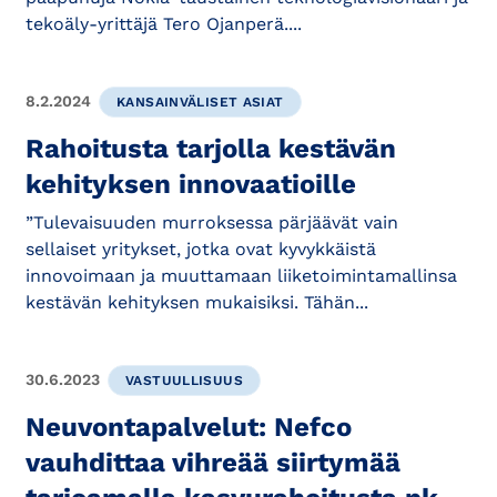
tekoäly-yrittäjä Tero Ojanperä....
8.2.2024
KANSAINVÄLISET ASIAT
Rahoitusta tarjolla kestävän
kehityksen innovaatioille
”Tulevaisuuden murroksessa pärjäävät vain
sellaiset yritykset, jotka ovat kyvykkäistä
innovoimaan ja muuttamaan liiketoimintamallinsa
kestävän kehityksen mukaisiksi. Tähän...
30.6.2023
VASTUULLISUUS
Neuvontapalvelut: Nefco
vauhdittaa vihreää siirtymää