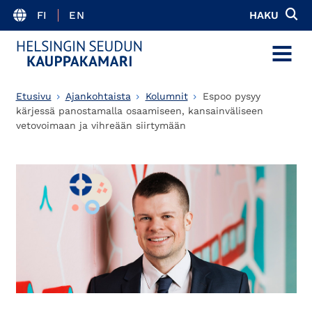
FI
EN
HAKU
MENU
Etusivu
Ajankohtaista
Kolumnit
Espoo pysyy
kärjessä panostamalla osaamiseen, kansainväliseen
vetovoimaan ja vihreään siirtymään