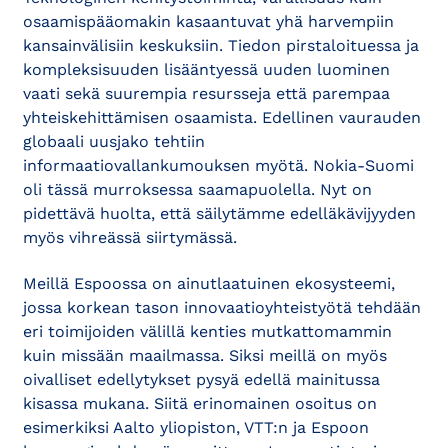
osaamispääomakin kasaantuvat yhä harvempiin
kansainvälisiin keskuksiin. Tiedon pirstaloituessa ja
kompleksisuuden lisääntyessä uuden luominen
vaati sekä suurempia resursseja että parempaa
yhteiskehittämisen osaamista. Edellinen vaurauden
globaali uusjako tehtiin
informaatiovallankumouksen myötä. Nokia-Suomi
oli tässä murroksessa saamapuolella. Nyt on
pidettävä huolta, että säilytämme edelläkävijyyden
myös vihreässä siirtymässä.
Meillä Espoossa on ainutlaatuinen ekosysteemi,
jossa korkean tason innovaatioyhteistyötä tehdään
eri toimijoiden välillä kenties mutkattomammin
kuin missään maailmassa. Siksi meillä on myös
oivalliset edellytykset pysyä edellä mainitussa
kisassa mukana. Siitä erinomainen osoitus on
esimerkiksi Aalto yliopiston, VTT:n ja Espoon