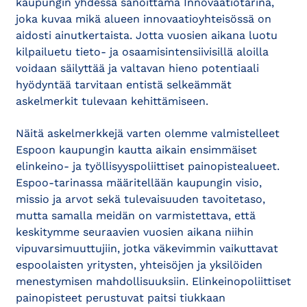
kaupungin yhdessä sanoittama Innovaatiotarina,
joka kuvaa mikä alueen innovaatioyhteisössä on
aidosti ainutkertaista. Jotta vuosien aikana luotu
kilpailuetu tieto- ja osaamisintensiivisillä aloilla
voidaan säilyttää ja valtavan hieno potentiaali
hyödyntää tarvitaan entistä selkeämmät
askelmerkit tulevaan kehittämiseen.
Näitä askelmerkkejä varten olemme valmistelleet
Espoon kaupungin kautta aikain ensimmäiset
elinkeino- ja työllisyyspoliittiset painopistealueet.
Espoo-tarinassa määritellään kaupungin visio,
missio ja arvot sekä tulevaisuuden tavoitetaso,
mutta samalla meidän on varmistettava, että
keskitymme seuraavien vuosien aikana niihin
vipuvarsimuuttujiin, jotka väkevimmin vaikuttavat
espoolaisten yritysten, yhteisöjen ja yksilöiden
menestymisen mahdollisuuksiin. Elinkeinopoliittiset
painopisteet perustuvat paitsi tiukkaan