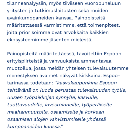
tilanneanalyysiin, myös tiiviiseen vuoropuheluun
yritysten ja tutkimuslaitosten sekä muiden
avainkumppaneiden kanssa. Painopisteitä
määritettäessä varmistimme, että toimenpiteet,
joita priorisoimme ovat arvokkaita kaikkien
ekosysteemimme jäsenten mielestä.
Painopisteitä määriteltäessä, tavoiteltiin Espoon
erityispiirteistä ja vahvuuksista ammentavaa
muotoilua, jossa meidän yhteisen tulevaisuutemme
menestyksen avaimet näkyvät kirkkaina. Espoo-
tarinassa todetaan:
”kasvukaupunkina Espoon
tehtävänä on luoda perustaa tulevaisuuden työlle,
uusien työpaikkojen synnylle, kasvulle,
tuottavuudelle, investoinneille, työperäiselle
maahanmuutolle, osaamiselle ja korkean
osaamisen alojen vahvistumiselle yhdessä
kumppaneiden kanssa.”