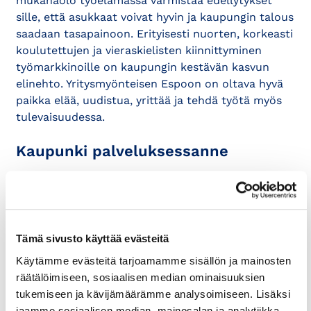
mukanaolo työelämässä varmistaa edellytykset
sille, että asukkaat voivat hyvin ja kaupungin talous
saadaan tasapainoon. Erityisesti nuorten, korkeasti
koulutettujen ja vieraskielisten kiinnittyminen
työmarkkinoille on kaupungin kestävän kasvun
elinehto. Yritysmyönteisen Espoon on oltava hyvä
paikka elää, uudistua, yrittää ja tehdä työtä myös
tulevaisuudessa.
Kaupunki palveluksessanne
Kestävän ja kansainvälisen kasvukaupungin
kehittäminen edellyttää yhä parempaa kykyä
rakentaa hyvinvointia ja elinvoimaa Espooseen
kaupungin eri toimialojen ja kumppaneiden
Tämä sivusto käyttää evästeitä
yhteistyönä. Olemme kaikki yhdessä edistämässä
Käytämme evästeitä tarjoamamme sisällön ja mainosten
Espoon verokertymän positiivista kehitystä,
räätälöimiseen, sosiaalisen median ominaisuuksien
yhteiskuntaa ja taloutta kestävästi uudistavaa
tukemiseen ja kävijämäärämme analysoimiseen. Lisäksi
liiketoimintaa sekä espoolaisten työllisyyttä,
jaamme sosiaalisen median, mainosalan ja analytiikka-