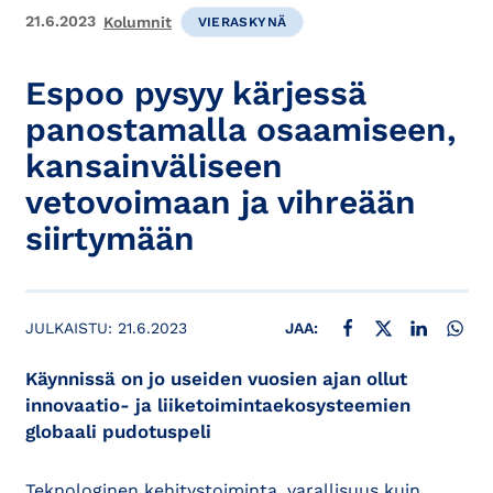
21.6.2023
Kolumnit
VIERASKYNÄ
Espoo pysyy kärjessä
panostamalla osaamiseen,
kansainväliseen
vetovoimaan ja vihreään
siirtymään
JAA FACEBOOKISSA
JAA X:SSÄ
JAA LINKE
JAA
JULKAISTU:
21.6.2023
JAA:
Käynnissä on jo useiden vuosien ajan ollut
innovaatio- ja liiketoimintaekosysteemien
globaali pudotuspeli
Teknologinen kehitystoiminta, varallisuus kuin