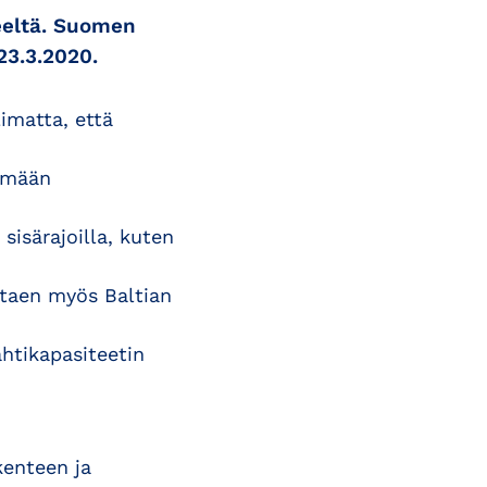
eeltä. Suomen
23.3.2020.
imatta, että
lemään
sisärajoilla, kuten
ttaen myös Baltian
htikapasiteetin
kenteen ja