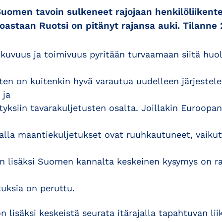
uomen tavoin sulkeneet rajojaan henkilöliikent
oastaan Ruotsi on pitänyt rajansa auki. Tilanne 
tkuvuus ja toimivuus pyritään turvaamaan siitä huol
ysten on kuitenkin hyvä varautua uudelleen järjeste
 ja
yksiin tavarakuljetusten osalta. Joillakin Euroopan 
ajalla maantiekuljetukset ovat ruuhkautuneet, vaiku
n lisäksi Suomen kannalta keskeinen kysymys on ra
tuksia on peruttu.
lisäksi keskeistä seurata itärajalla tapahtuvan lii