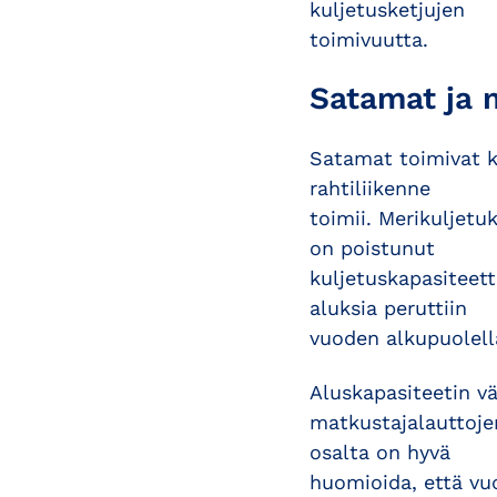
kuljetusketjujen
toimivuutta.
Satamat ja 
Satamat toimivat k
rahtiliikenne
toimii. Merikuljetu
on poistunut
kuljetuskapasiteet
aluksia peruttiin
vuoden alkupuolell
Aluskapasiteetin v
matkustajalauttoje
osalta on hyvä
huomioida, että vuo