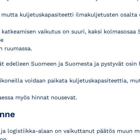
 mutta kuljetuskapasiteetti ilmakuljetusten osalta 
 katkeamisen vaikutus on suuri, kaksi kolmasosaa
ee
n ruumassa.
ävät edelleen Suomeen ja Suomesta ja pystyvät osi
ikoneilla voidaan paikata kuljetuskapasiteettia, mu
aessa myös hinnat nousevat.
enne
 ja logistiikka-alaan on vaikuttanut päätös muun 
 on