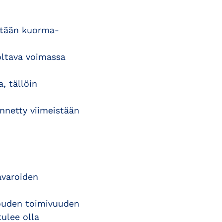
intään kuorma-
 oltava voimassa
, tällöin
nnetty viimeistään
avaroiden
alouden toimivuuden
tulee olla