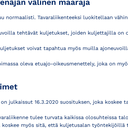
enäjän välinen maaraja
uu normaalisti. Tavaraliikenteeksi luokitellaan väh
uvoilla tehtävät kuljetukset, joiden kuljettajilla on
ljetukset voivat tapahtua myös muilla ajoneuvoilla
oimassa oleva etuajo-oikeusmenettely, joka on myö
imet
on julkaissut 16.3.2020 suosituksen, joka koskee t
avaraliikenne tulee turvata kaikissa olosuhteissa t
koskee myös sitä, että kuljetusalan työntekijöillä 