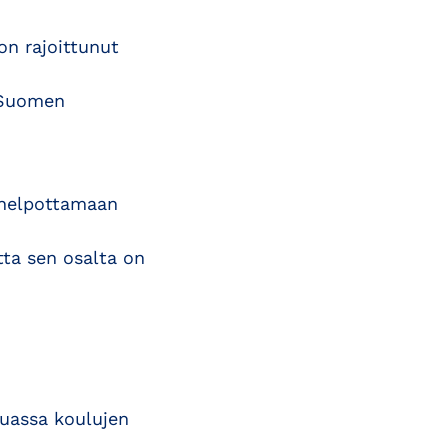
on rajoittunut
 Suomen
n helpottamaan
tta sen osalta on
muassa koulujen