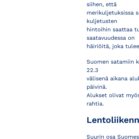
siihen, että
merikuljetuksissa s
kuljetusten
hintoihin saattaa tu
saatavuudessa on
häiriöitä, joka tul
Suomen satamiin ko
22.3
välisenä aikana al
päivinä.
Alukset olivat myö
rahtia.
Lentoliiken
Suurin osa Suomest