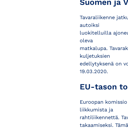
Suomen ja V
Tavaraliikenne jatk
autoiksi
luokitelluilla ajone
oleva
matkalupa. Tavaraku
kuljetuksien
edellytyksenä on v
19.03.2020.
EU-tason to
Euroopan komissio 
liikkumista ja
rahtiliikennettä. T
takaamiseksi. Tämä 