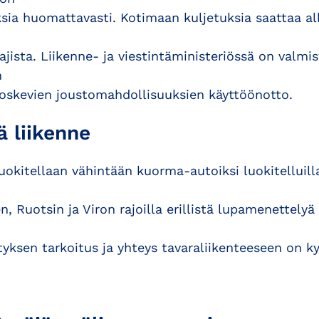
ksia huomattavasti. Kotimaan kuljetuksia saattaa a
tajista. Liikenne- ja viestintäministeriössä on valmi
n
 koskevien joustomahdollisuuksien käyttöönotto.
ä liikenne
luokitellaan vähintään kuorma-autoiksi luokitelluill
, Ruotsin ja Viron rajoilla erillistä lupamenettelyä
ityksen tarkoitus ja yhteys tavaraliikenteeseen on k