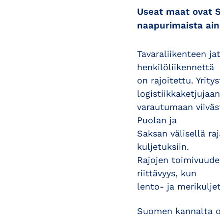
Useat maat ovat S
naapurimaista ain
Tavaraliikenteen ja
henkilöliikennettä
on rajoitettu. Yrit
logistiikkaketjujaan
varautumaan viiväst
Puolan ja
Saksan välisellä r
kuljetuksiin.
Rajojen toimivuude
riittävyys, kun
lento- ja merikulje
Suomen kannalta on 