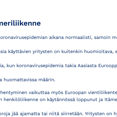
meriliikenne
oronavirusepidemian aikana normaalisti, samoin me
ksia käyttävien yritysten on kuitenkin huomioitava, 
tia, kun koronavirusepidemia takia Aasiasta Euroopp
a huomattavissa määrin.
ähentyminen vaikuttaa myös Euroopan vientiliikent
n henkilöliikenne on käytännössä loppunut ja Itäme
roja jää ajamatta tai niitä siirretään. Yritysten on 