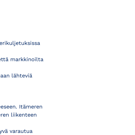
rikuljetuksissa
että markkinoilta
aan lähteviä
eeseen. Itämeren
ren liikenteen
hyvä varautua