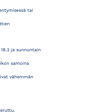
entymisessä tai
ttien
18.3 ja sunnuntain
iikon samoina
ttivat vähemmän
eruttu.