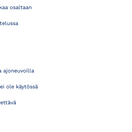
lkaa osaltaan
stelussa
a ajoneuvoilla
 ei ole käytössä
yettävä