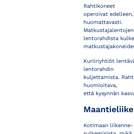
Rahtikoneet
operoivat edelleen,
huomattavasti.
Matkustajalentojen
lentorahdista kulk
matkustajakoneide
Kuriiriyhtiöt lent
lentorahdin
kuljettamista. Raht
huomioitava,
että kysynnän kasv
Maantieliik
Kotimaan liikenne-
sulkemisista, mikä