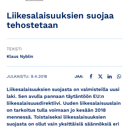
Liikesalaisuuksien suojaa
tehostetaan
TEKSTI
Klaus Nyblin
JAA FACEBOOKISSA
JAA X:SSÄ
JAA LINKE
JAA
JULKAISTU:
9.4.2018
JAA:
Liikesalaisuuksien suojasta on valmisteilla uusi
laki. Sen avulla pannaan täytäntöön EU:n
liikesalaisuusdirektiivi. Uuden liikesalaisuuslain
on tarkoitus tulla voimaan jo kesään 2018
mennessä. Toistaiseksi liikesalaisuuksien
suojasta on ollut vain yksittäisiä säännöksiä eri