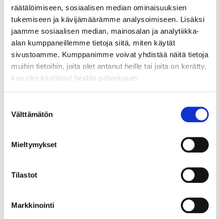
käytännön vinkkejä
räätälöimiseen, sosiaalisen median ominaisuuksien
tukemiseen ja kävijämäärämme analysoimiseen. Lisäksi
liikesalaisuuksien suojaamiseen?
jaamme sosiaalisen median, mainosalan ja analytiikka-
Mitä tarkoittaa liikesalaisuuden
alan kumppaneillemme tietoja siitä, miten käytät
kybervarkaus?
sivustoamme. Kumppanimme voivat yhdistää näitä tietoja
muihin tietoihin, joita olet antanut heille tai joita on kerätty,
Liikesalaisuuksilla tarkoitetaan tietoa, joka on
kun olet käyttänyt heidän palvelujaan.
arvokasta organisaatiollesi ja jonka paljastaminen
tai...
Suostumuksen
Välttämätön
valinta
17.5.2021
IMMATERIAALIOIKEUDET
Mieltymykset
Aineeton omaisuus kasvun
vauhdittajana
Tilastot
Mitä aineettomaan omaisuuteen kuuluu?
Aineetonta omaisuutta ovat esimerkiksi yrityksen
Markkinointi
nimi, tekniset keksinnöt tai menetelmät, muotoilut,
palvelukonseptit, brändi,...