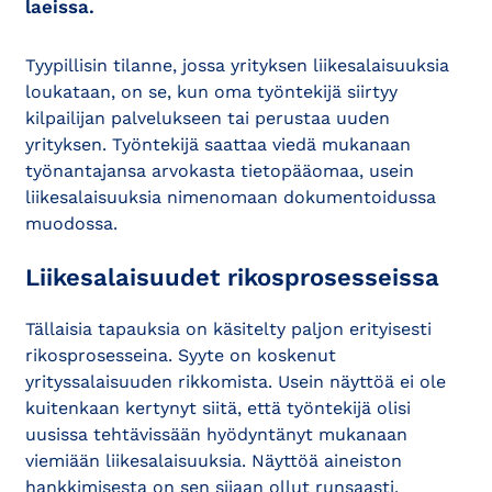
laeissa.
Tyypillisin tilanne, jossa yrityksen liikesalaisuuksia
loukataan, on se, kun oma työntekijä siirtyy
kilpailijan palvelukseen tai perustaa uuden
yrityksen. Työntekijä saattaa viedä mukanaan
työnantajansa arvokasta tietopääomaa, usein
liikesalaisuuksia nimenomaan dokumentoidussa
muodossa.
Liikesalaisuudet rikosprosesseissa
Tällaisia tapauksia on käsitelty paljon erityisesti
rikosprosesseina. Syyte on koskenut
yrityssalaisuuden rikkomista. Usein näyttöä ei ole
kuitenkaan kertynyt siitä, että työntekijä olisi
uusissa tehtävissään hyödyntänyt mukanaan
viemiään liikesalaisuuksia. Näyttöä aineiston
hankkimisesta on sen sijaan ollut runsaasti.