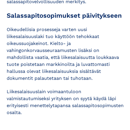
salassapitovelvollisuuden merkitys.
Salassapitosopimukset päivitykseen
Oikeudellisia prosesseja varten uusi
liikesalaisuuslaki tuo käyttöön tehokkaat
oikeussuojakeinot. Kielto- ja
vahingonkorvausseuraamusten lisäksi on
mahdollista vaatia, että liikesalaisuutta loukkaava
tuote poistetaan markkinoilta ja luvattomasti
hallussa olevat liikesalaisuuksia sisältävät
dokumentit palautetaan tai tuhotaan.
Liikesalaisuuslain voimaantuloon
valmistautumiseksi yrityksen on syytä käydä läpi
erityisesti menettelytapansa salassapitosopimusten
osalta.