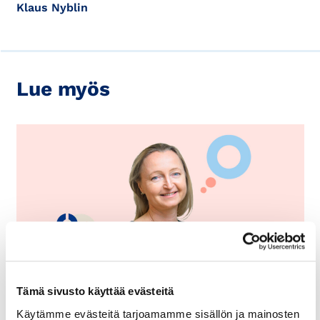
Klaus Nyblin
Lue myös
15.5.2025
VIIKON KYSYMYS
Tämä sivusto käyttää evästeitä
Viikon kysymys: Mistä saan
Käytämme evästeitä tarjoamamme sisällön ja mainosten