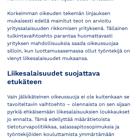
Korkeimman oikeuden tekemän linjauksen
mukaisesti edellä mainitut teot on arvioitu
yrityssalaisuuden rikkomisen yrityksenä. Tällainen
tulkinta­vaihtoehto parantaa huomattavasti
yrityksen mahdollisuuksia saada oikeussuojaa
silloin, kun luottamusasemassa ollut työntekijä on
vienyt liikesalaisuudet mukaansa.
Liikesalaisuudet suojattava
etukäteen
Vain jälkikäteinen oikeussuoja ei ole kuitenkaan se
tavoiteltavin vaihtoehto – olennaista on sen sijaan
pyrkiä ehkäisemään liikesalaisuuksien loukkauk­set
jo ennalta. Tämä edellyttää määrätietoista
tietoturvapolitiikkaa, salassapitosopimuksia ja
työntekijöiden kouluttamista ymmärtämään