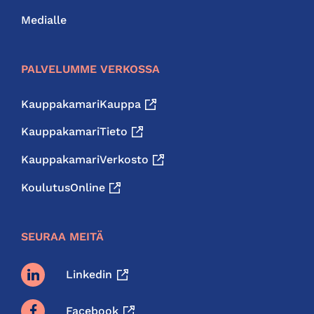
Medialle
PALVELUMME VERKOSSA
KauppakamariKauppa
KauppakamariTieto
KauppakamariVerkosto
KoulutusOnline
SEURAA MEITÄ
Linkedin
Facebook