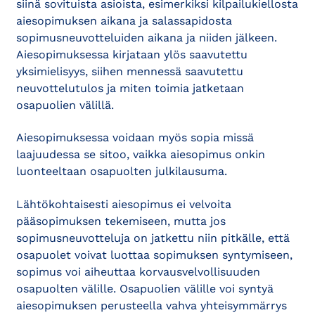
siinä sovituista asioista, esimerkiksi kilpailukiellosta
aiesopimuksen aikana ja salassapidosta
sopimusneuvotteluiden aikana ja niiden jälkeen.
Aiesopimuksessa kirjataan ylös saavutettu
yksimielisyys, siihen mennessä saavutettu
neuvottelutulos ja miten toimia jatketaan
osapuolien välillä.
Aiesopimuksessa voidaan myös sopia missä
laajuudessa se sitoo, vaikka aiesopimus onkin
luonteeltaan osapuolten julkilausuma.
Lähtökohtaisesti aiesopimus ei velvoita
pääsopimuksen tekemiseen, mutta jos
sopimusneuvotteluja on jatkettu niin pitkälle, että
osapuolet voivat luottaa sopimuksen syntymiseen,
sopimus voi aiheuttaa korvausvelvollisuuden
osapuolten välille. Osapuolien välille voi syntyä
aiesopimuksen perusteella vahva yhteisymmärrys