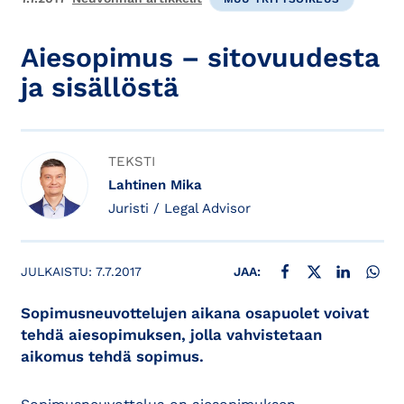
Aiesopimus – sitovuudesta
ja sisällöstä
TEKSTI
Lahtinen Mika
Juristi / Legal Advisor
JAA FACEBOOKISSA
JAA X:SSÄ
JAA LINKE
JAA
JULKAISTU:
7.7.2017
JAA:
Sopimusneuvottelujen aikana osapuolet voivat
tehdä aiesopimuksen, jolla vahvistetaan
aikomus tehdä sopimus.