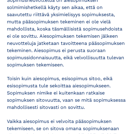
Sopimusneuvottelua on aiesopimuksen
solmimishetkellä käyty sen aikaa, että on
saavutettu riittävä yksimielisyys sopimuksesta,
mutta pääsopimuksen tekeminen ei ole vielä
mahdollista, koska täsmällisistä sopimusehdoista
ei ole sovittu. Aiesopimuksen tekemisen jälkeen
neuvotteluja jatketaan tavoitteena pääsopimuksen
tekeminen. Aiesopimus ei perusta suoraan
sopimussidonnaisuutta, eikä velvollisuutta tulevan
sopimuksen tekemiseen.
Toisin kuin aiesopimus, esisopimus sitoo, eikä
esisopimusta tule sekoittaa aiesopimukseen.
Sopimuksen nimike ei kuitenkaan ratkaise
sopimuksen sitovuutta, vaan se mitä sopimuksessa
mahdollisesti sitovasti on sovittu.
Vaikka aiesopimus ei velvoita pääsopimuksen
tekemiseen, se on sitova omana sopimuksenaan