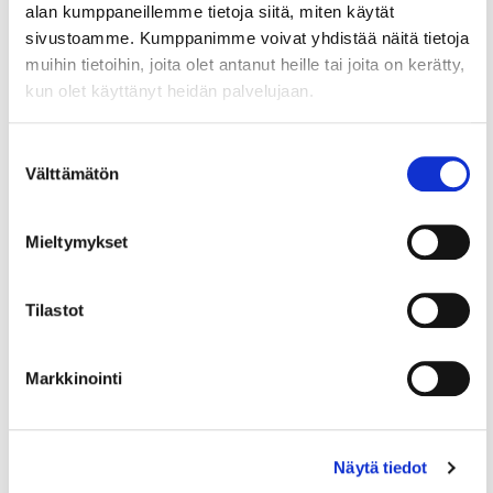
alan kumppaneillemme tietoja siitä, miten käytät
sivustoamme. Kumppanimme voivat yhdistää näitä tietoja
muihin tietoihin, joita olet antanut heille tai joita on kerätty,
kun olet käyttänyt heidän palvelujaan.
Suostumuksen
Välttämätön
valinta
Mieltymykset
2.3.2026
TYÖSUHDEASIAT
Neuvontapalvelut: Yleissitova
Tilastot
työehtosopimus – Milloin sitä on
noudatettava?
Markkinointi
Työehtosopimuksen yleissitovuus
Työehtosopimuksen yleissitovuudesta säädetään
työsopimuslaissa. Yleissitovuus tarkoittaa, että
Näytä tiedot
järjestäytymättömän eli työnantajaliittoon