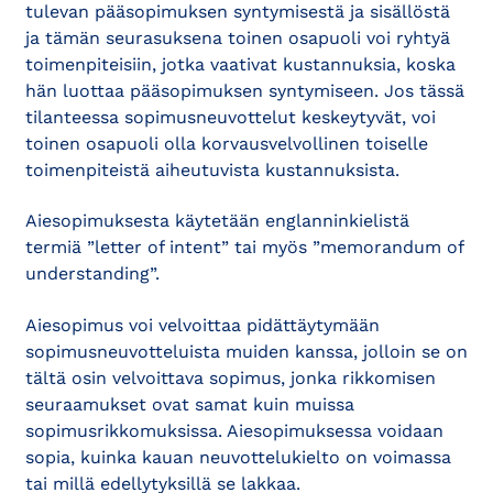
tulevan pääsopimuksen syntymisestä ja sisällöstä
ja tämän seurasuksena toinen osapuoli voi ryhtyä
toimenpiteisiin, jotka vaativat kustannuksia, koska
hän luottaa pääsopimuksen syntymiseen. Jos tässä
tilanteessa sopimusneuvottelut keskeytyvät, voi
toinen osapuoli olla korvausvelvollinen toiselle
toimenpiteistä aiheutuvista kustannuksista.
Aiesopimuksesta käytetään englanninkielistä
termiä ”letter of intent” tai myös ”memorandum of
understanding”.
Aiesopimus voi velvoittaa pidättäytymään
sopimusneuvotteluista muiden kanssa, jolloin se on
tältä osin velvoittava sopimus, jonka rikkomisen
seuraamukset ovat samat kuin muissa
sopimusrikkomuksissa. Aiesopimuksessa voidaan
sopia, kuinka kauan neuvottelukielto on voimassa
tai millä edellytyksillä se lakkaa.