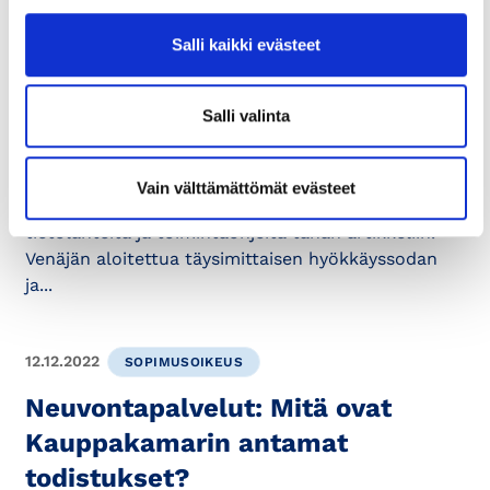
kuulumattoman työnantajan on...
Salli kaikki evästeet
17.12.2024
KRIISIT
Salli valinta
Päivitetty 24.10.2025: Ukrainan
sodan vaikutukset yrityksiin
Vain välttämättömät evästeet
Olemme koonneet pakotteisiin liittyvää tietoa,
tietolähteitä ja toimintaohjeita tähän artikkeliin.
Venäjän aloitettua täysimittaisen hyökkäyssodan
ja...
12.12.2022
SOPIMUSOIKEUS
Neuvontapalvelut: Mitä ovat
Kauppakamarin antamat
todistukset?