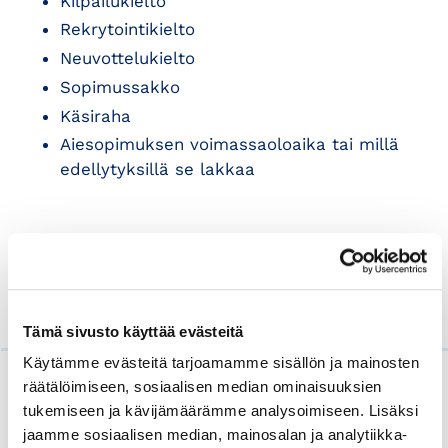
Kilpailukielto
Rekrytointikielto
Neuvottelukielto
Sopimussakko
Käsiraha
Aiesopimuksen voimassaoloaika tai millä
edellytyksillä se lakkaa
Mika Lahtinen
lakimies
Helsingin seudun kauppakamari
Tämä sivusto käyttää evästeitä
Käytämme evästeitä tarjoamamme sisällön ja mainosten
räätälöimiseen, sosiaalisen median ominaisuuksien
Lue myös
tukemiseen ja kävijämäärämme analysoimiseen. Lisäksi
jaamme sosiaalisen median, mainosalan ja analytiikka-