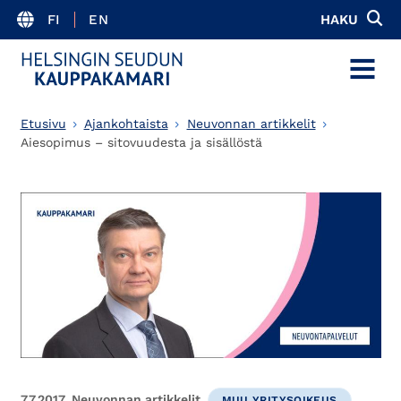
FI
EN
HAKU
MENU
Etusivu
Ajankohtaista
Neuvonnan artikkelit
Aiesopimus – sitovuudesta ja sisällöstä
7.7.2017
Neuvonnan artikkelit
MUU YRITYSOIKEUS