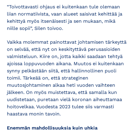
“Toivottavasti ohjaus ei kuitenkaan tule olemaan
liian normatiivista, vaan alueet saisivat kehittää ja
kehittyä myös itsenäisesti ja sen mukaan, mikä
niille sopii”, Silen toivoo.
Vaikka molemmat painottavat johtamisen tärkeyttä
on selvää, että nyt on keskityttävä perusasioiden
valmisteluun. Kiire on, jotta kaikki saadaan tehtyä
ajoissa loppuvuoden aikana. Muutos ei kuitenkaan
synny pelkästään siitä, että hallinnollinen puoli
toimii. Tärkeää on, että strateginen
muutosjohtaminen alkaa heti vuoden vaihteen
jälkeen. On myös muistettava, että samalla kun
uudistetaan, puretaan vielä koronan aiheuttamaa
hoitovelkaa. Vuodesta 2023 tulee siis varmasti
haastava monin tavoin.
Enemmän mahdollisuuksia kuin uhkia