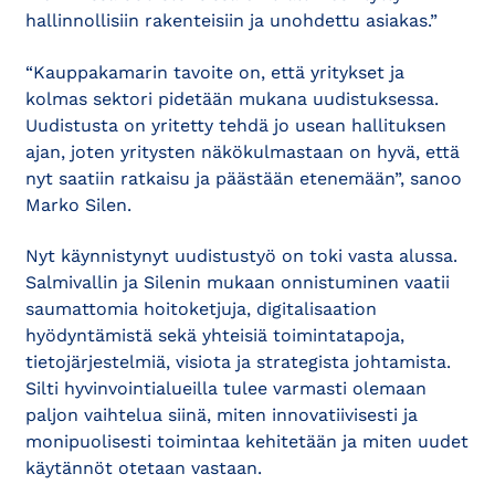
hallinnollisiin rakenteisiin ja unohdettu asiakas.”
“Kauppakamarin tavoite on, että yritykset ja
kolmas sektori pidetään mukana uudistuksessa.
Uudistusta on yritetty tehdä jo usean hallituksen
ajan, joten yritysten näkökulmastaan on hyvä, että
nyt saatiin ratkaisu ja päästään etenemään”, sanoo
Marko Silen.
Nyt käynnistynyt uudistustyö on toki vasta alussa.
Salmivallin ja Silenin mukaan onnistuminen vaatii
saumattomia hoitoketjuja, digitalisaation
hyödyntämistä sekä yhteisiä toimintatapoja,
tietojärjestelmiä, visiota ja strategista johtamista.
Silti hyvinvointialueilla tulee varmasti olemaan
paljon vaihtelua siinä, miten innovatiivisesti ja
monipuolisesti toimintaa kehitetään ja miten uudet
käytännöt otetaan vastaan.