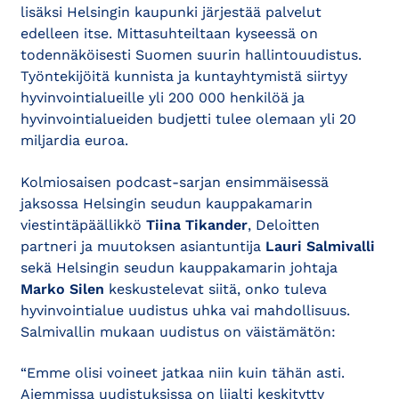
lisäksi Helsingin kaupunki järjestää palvelut
edelleen itse. Mittasuhteiltaan kyseessä on
todennäköisesti Suomen suurin hallintouudistus.
Työntekijöitä kunnista ja kuntayhtymistä siirtyy
hyvinvointialueille yli 200 000 henkilöä ja
hyvinvointialueiden budjetti tulee olemaan yli 20
miljardia euroa.
Kolmiosaisen podcast-sarjan ensimmäisessä
jaksossa Helsingin seudun kauppakamarin
viestintäpäällikkö
Tiina Tikander
, Deloitten
partneri ja muutoksen asiantuntija
Lauri Salmivalli
sekä Helsingin seudun kauppakamarin johtaja
Marko Silen
keskustelevat siitä, onko tuleva
hyvinvointialue uudistus uhka vai mahdollisuus.
Salmivallin mukaan uudistus on väistämätön:
“Emme olisi voineet jatkaa niin kuin tähän asti.
Aiemmissa uudistuksissa on liialti keskitytty