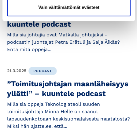
4.4.2025
PODCAST
Vain välttämättömät evästeet
”Naisjohtajien avoimuus yllätti” –
kuuntele podcast
Millaisia johtajia ovat Matkalla johtajaksi -
podcastin juontajat Petra Erätuli ja Saija Äikäs?
Entä mitä oppeja...
21.3.2025
PODCAST
”Toimitusjohtajan maanläheisyys
yllätti” – kuuntele podcast
Millaisia oppeja Teknologiateollisuuden
toimitusjohtaja Minna Helle on saanut
lapsuudenkotoaan keskisuomalaisesta maatalosta?
Miksi hän ajattelee, että...