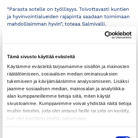
“Parasta sotelle on työllisyys. Toivottavasti kuntien
ja hyvinvointialueiden rajapinta saadaan toimimaan
mahdollisimman hyvin”, toteaa Salmivalli.
Toiveissa on myös se, että onnistumista mitattaisiin
monipuolisilla hyvinvointimittareilla. Se, millä
aikataululla varsinaisia tuloksia voi odottaa, on
Tämä sivusto käyttää evästeitä
vaikea arvioida. Lopullisen tavoitteen pitäisi
Käytämme evästeitä tarjoamamme sisällön ja mainosten
kuitenkin olla asukkaiden hyvinvoinnin
räätälöimiseen, sosiaalisen median ominaisuuksien
parantuminen.
tukemiseen ja kävijämäärämme analysoimiseen. Lisäksi
jaamme sosiaalisen median, mainosalan ja analytiikka-
Kauppakamarin viesti hyvinvointialueiden
alan kumppaneillemme tietoja siitä, miten käytät
suunnittelijoille on selkeä:
sivustoamme. Kumppanimme voivat yhdistää näitä tietoja
muihin tietoihin, joita olet antanut heille tai joita on kerätty,
“Tsemppiä ja kylmää päätä sinne! Pitäkää yritykset
kun olet käyttänyt heidän palvelujaan.
ja kolmas sektori mielessä, kun mietitte palveluiden
suunnittelua hyvinvointialueiden asiakkaille.”
Suostumuksen