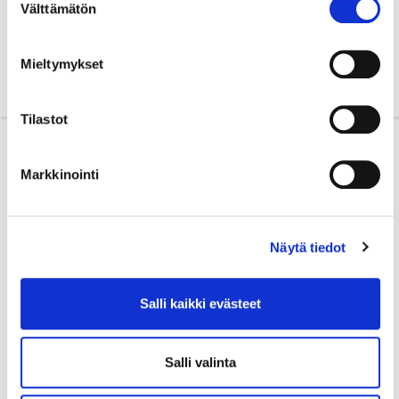
Välttämätön
valinta
KUUNTELE JAKSO SOUNDCLOUDISSA
Mieltymykset
Tilastot
Lue myös
Markkinointi
Näytä tiedot
Salli kaikki evästeet
Salli valinta