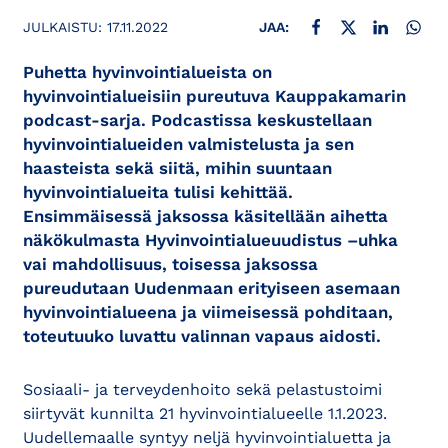
JAA FACEBOOKISSA
JAA X:SSÄ
JAA LINKE
JAA
JULKAISTU:
17.11.2022
JAA:
Puhetta hyvinvointialueista on
hyvinvointialueisiin pureutuva Kauppakamarin
podcast-sarja. Podcastissa keskustellaan
hyvinvointialueiden valmistelusta ja sen
haasteista sekä siitä, mihin suuntaan
hyvinvointialueita tulisi kehittää.
Ensimmäisessä jaksossa käsitellään aihetta
näkökulmasta Hyvinvointialueuudistus –uhka
vai mahdollisuus, toisessa jaksossa
pureudutaan Uudenmaan erityiseen asemaan
hyvinvointialueena ja viimeisessä pohditaan,
toteutuuko luvattu valinnan vapaus aidosti.
Sosiaali- ja terveydenhoito sekä pelastustoimi
siirtyvät kunnilta 21 hyvinvointialueelle 1.1.2023.
Uudellemaalle syntyy neljä hyvinvointialuetta ja