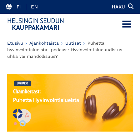
FI
EN
HAKU
MENU
Etusivu
Ajankohtaista
Uutiset
Puhetta
hyvinvointialueista -podcast: Hyvinvointialueuudistus –
uhka vai mahdollisuus?