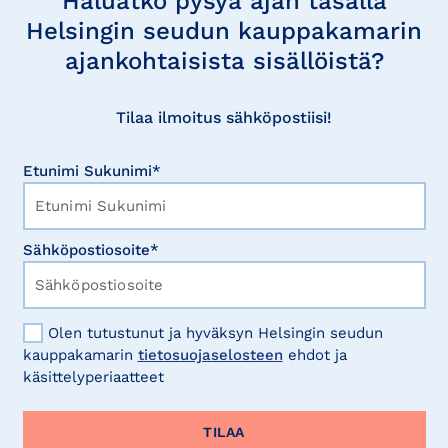
Haluatko pysyä ajan tasalla
Helsingin seudun kauppakamarin
ajankohtaisista sisällöistä?
Tilaa ilmoitus sähköpostiisi!
Etunimi Sukunimi*
Sähköpostiosoite*
Olen tutustunut ja hyväksyn Helsingin seudun
kauppakamarin
tietosuojaselosteen
ehdot ja
käsittelyperiaatteet