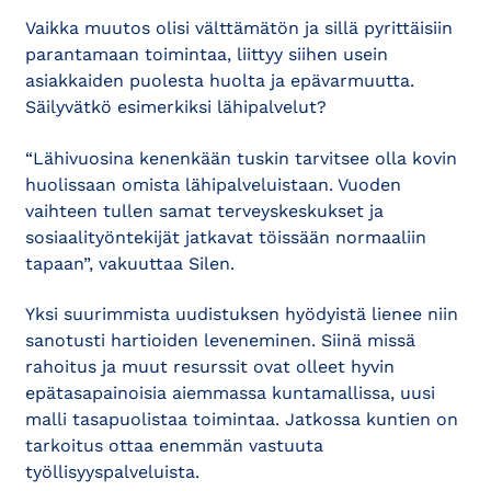
Vaikka muutos olisi välttämätön ja sillä pyrittäisiin
parantamaan toimintaa, liittyy siihen usein
asiakkaiden puolesta huolta ja epävarmuutta.
Säilyvätkö esimerkiksi lähipalvelut?
“Lähivuosina kenenkään tuskin tarvitsee olla kovin
huolissaan omista lähipalveluistaan. Vuoden
vaihteen tullen samat terveyskeskukset ja
sosiaalityöntekijät jatkavat töissään normaaliin
tapaan”, vakuuttaa Silen.
Yksi suurimmista uudistuksen hyödyistä lienee niin
sanotusti hartioiden leveneminen. Siinä missä
rahoitus ja muut resurssit ovat olleet hyvin
epätasapainoisia aiemmassa kuntamallissa, uusi
malli tasapuolistaa toimintaa. Jatkossa kuntien on
tarkoitus ottaa enemmän vastuuta
työllisyyspalveluista.