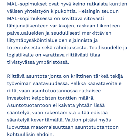
MAL-sopimukset ovat hyvä keino ratkaista kuntien
välisen yhteistyön kipukohtia. Helsingin seudun
MAL-sopimuksessa on sovittava sitovasti
lähijunaliikenteen varikkojen, raskaan liikenteen
palvelualueiden ja seudullisesti merkittävien
liityntäpysäköintialueiden sijainnista ja
toteutuksesta sekä rahoituksesta. Teollisuudelle ja
logistiikalle on varattava riittävästi tilaa
tiivistyvässä ympäristössä.
Riittävä asuntotarjonta on kriittinen tärkeä tekijä
työvoiman saatavuudessa. Pelkkä kaavatavoite ei
riitä, vaan asuntotuotannossa ratkaisee
investointikelpoisten tonttien määrä.
Asuntotuotantoon ei kaivata yhtään lisää
sääntelyä, vaan rakentamista pitää edistää
sääntelyä keventämällä. Valtion pitäisi myös
luovuttaa maaomaisuuttaan asuntotuotantoon
kohtuullisin ehdoin.