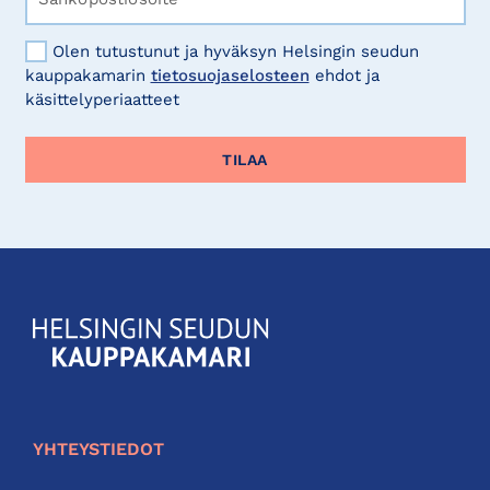
Olen tutustunut ja hyväksyn Helsingin seudun
kauppakamarin
tietosuojaselosteen
ehdot ja
käsittelyperiaatteet
KauppakamariHelsingin
seudun
kauppakamari
YHTEYSTIEDOT