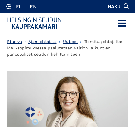
FI
EN
HAKU
MENU
Etusivu
Ajankohtaista
Uutiset
Toimitusjohtajalta:
MAL-sopimuksessa paalutetaan valtion ja kuntien
panostukset seudun kehittämiseen