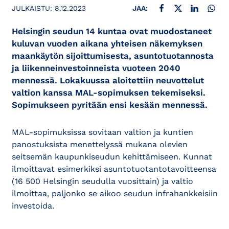
JAA FACEBOOKISSA
JAA X:SSÄ
JAA LINKE
JAA
JULKAISTU:
8.12.2023
JAA:
Helsingin seudun 14 kuntaa ovat muodostaneet
kuluvan vuoden aikana yhteisen näkemyksen
maankäytön sijoittumisesta, asuntotuotannosta
ja liikenneinvestoinneista vuoteen 2040
mennessä. Lokakuussa aloitettiin neuvottelut
valtion kanssa MAL-sopimuksen tekemiseksi.
Sopimukseen pyritään ensi kesään mennessä.
MAL-sopimuksissa sovitaan valtion ja kuntien
panostuksista menettelyssä mukana olevien
seitsemän kaupunkiseudun kehittämiseen. Kunnat
ilmoittavat esimerkiksi asuntotuotantotavoitteensa
(16 500 Helsingin seudulla vuosittain) ja valtio
ilmoittaa, paljonko se aikoo seudun infrahankkeisiin
investoida.