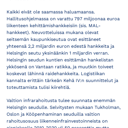
Kaikki eivät ole saamassa haluamaansa.
Hallitusohjelmassa on varattu 797 miljoonaa euroa
liikenteen kehittämishankkeisiin (sis. MAL-
hankkeet). Neuvotteluissa mukana olevat
seitsemän kaupunkiseutua ovat esittäneet
yhteensä 2,2 miljardin euron edestä hankkeita ja
Helsingin seutu yksinäänkin 1 miljardin verran.
Helsingin seudun kuntien esittämän hankelistan
ykkösenä on Vantaan ratikka, ja muutkin toiveet
koskevat lähinnä raidehankkeita. Logistiikan
kannalta erittäin tärkeän Kehä IV:n suunnittelut ja
toteuttamista tulisi kiirehtiä.
Valtion infrarahoitusta tulee suunnata enemmän
Helsingin seudulle. Selvitysten mukaan Tukholman,
Oslon ja Kööpenhaminan seuduilla valtion
rahoitusosuus liikenneinfrainvestoinneista on
ajanjaksolla 2010-2030 yli 50 prosenttia mutta