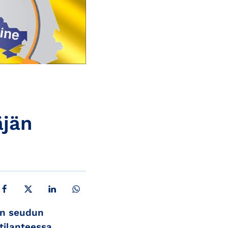
äjän
JAA FACEBOOKISSA
JAA X:SSÄ
JAA LINKEDINISSÄ
JAA WHATSAPPISSA
gin seudun
tilanteessa