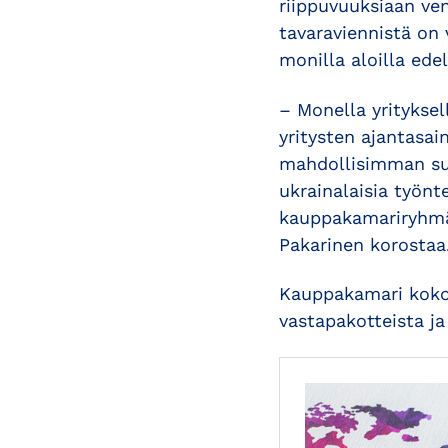
riippuvuuksiaan ve
tavaraviennistä on
monilla aloilla ed
– Monella yritykse
yritysten ajantasai
mahdollisimman suj
ukrainalaisia työnt
kauppakamariryhmäs
Pakarinen korostaa
Kauppakamari kokoaa
vastapakotteista ja