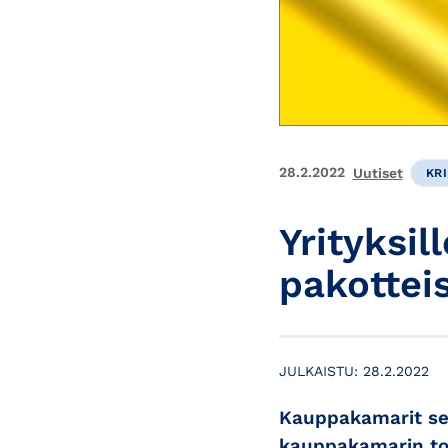
28.2.2022
Uutiset
KRI
Yrityksil
pakottei
JULKAISTU:
28.2.2022
Kauppakamarit seu
kauppakamarin toim