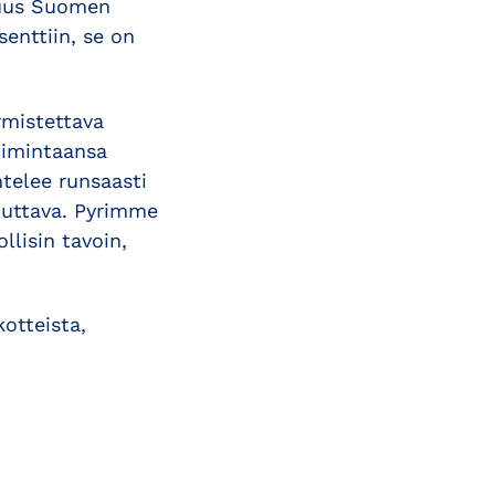
osuus Suomen
enttiin, se on
rmistettava
toimintaansa
telee runsaasti
stuttava. Pyrimme
lisin tavoin,
otteista,