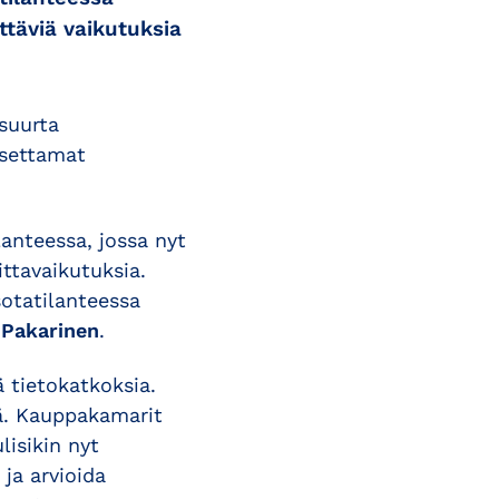
ttäviä vaikutuksia
suurta
asettamat
lanteessa, jossa nyt
ttavaikutuksia.
sotatilanteessa
 Pakarinen
.
 tietokatkoksia.
lä. Kauppakamarit
lisikin nyt
 ja arvioida