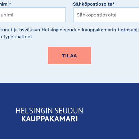
nimi*
Sähköpostiosoite*
tunut ja hyväksyn Helsingin seudun kauppakamarin
tietosuoj
telyperiaatteet
KauppakamariHelsingin
seudun
kauppakamari