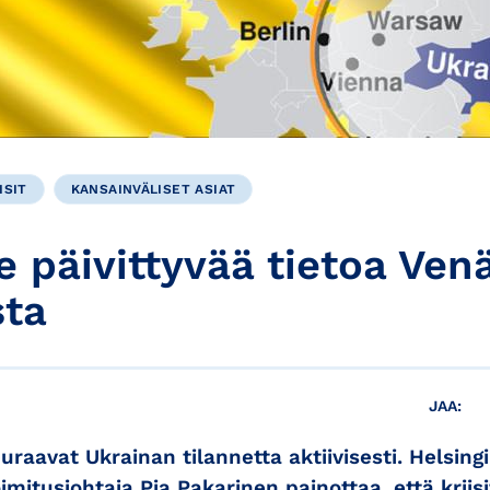
ISIT
KANSAINVÄLISET ASIAT
le päivittyvää tietoa Ven
sta
JAA:
raavat Ukrainan tilannetta aktiivisesti. Helsin
itusjohtaja Pia Pakarinen painottaa, että kriisi