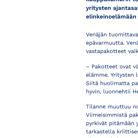
yritysten ajantasa
elinkeinoelämään j
Venäjän tuomittava
epävarmuutta. Venä
vastapakotteet vai
– Pakotteet ovat vä
elämme. Yritysten 
Siitä huolimatta p
hyvin, luonnehtii 
Tilanne muuttuu no
Viimeisimmistä pako
pyrkivät pitämään y
tarkastella kriittis