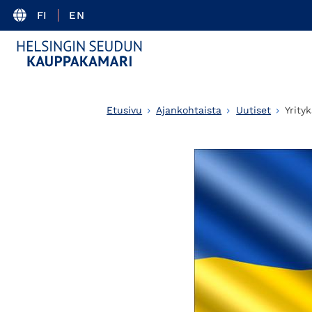
FI
EN
Etusivu
Ajankohtaista
Uutiset
Yrity