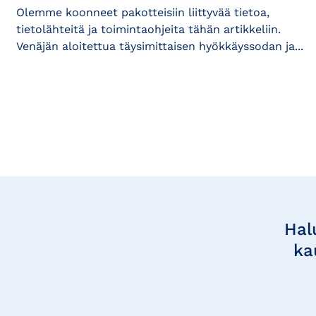
Olemme koonneet pakotteisiin liittyvää tietoa,
tietolähteitä ja toimintaohjeita tähän artikkeliin.
Venäjän aloitettua täysimittaisen hyökkäyssodan ja...
Tilaa
uutisia
Hal
ka