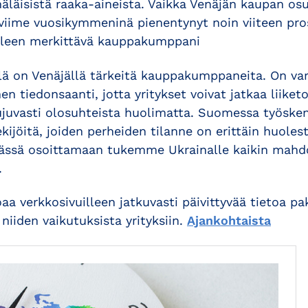
näläisistä raaka-aineista. Vaikka Venäjän kaupan 
 viime vuosikymmeninä pienentynyt noin viiteen pros
elleen merkittävä kauppakumppani
llä on Venäjällä tärkeitä kauppakumppaneita. On va
nen tiedonsaanti, jotta yritykset voivat jatkaa liike
uvasti olosuhteista huolimatta. Suomessa työsken
ekijöitä, joiden perheiden tilanne on erittäin huole
sä osoittamaan tukemme Ukrainalle kaikin mahdol
.
 verkkosivuilleen jatkuvasti päivittyvää tietoa pak
 niiden vaikutuksista yrityksiin.
Ajankohtaista