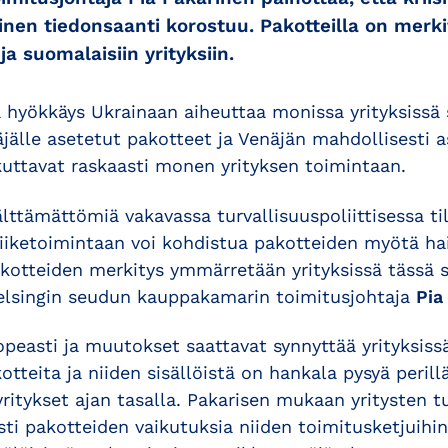
inen tiedonsaanti korostuu. Pakotteilla on merki
a suomalaisiin yrityksiin.
 hyökkäys Ukrainaan aiheuttaa monissa yrityksissä 
jälle asetetut pakotteet ja Venäjän mahdollisesti 
kuttavat raskaasti monen yrityksen toimintaan.
lttämättömiä vakavassa turvallisuuspoliittisessa ti
liiketoimintaan voi kohdistua pakotteiden myötä hai
akotteiden merkitys ymmärretään yrityksissä tässä 
Helsingin seudun kauppakamarin toimitusjohtaja
Pia
peasti ja muutokset saattavat synnyttää yrityksissä
tteita ja niiden sisällöistä on hankala pysyä peril
ritykset ajan tasalla. Pakarisen mukaan yritysten tu
esti pakotteiden vaikutuksia niiden toimitusketjuihin