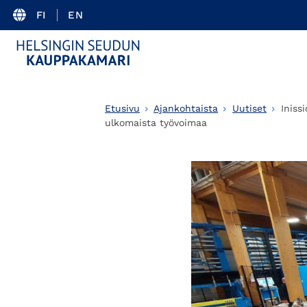
FI
EN
Etusivu
Ajankohtaista
Uutiset
Iniss
ulkomaista työvoimaa