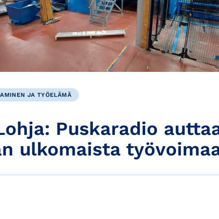
AMINEN JA TYÖELÄMÄ
 Lohja: Puskaradio autta
n ulkomaista työvoima