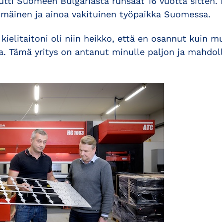
ti Suomeen Bulgariasta runsaat 16 vuotta sitten. 
mmäinen ja ainoa vakituinen työpaikka Suomessa.
kielitaitoni oli niin heikko, että en osannut kuin
a. Tämä yritys on antanut minulle paljon ja mahdol