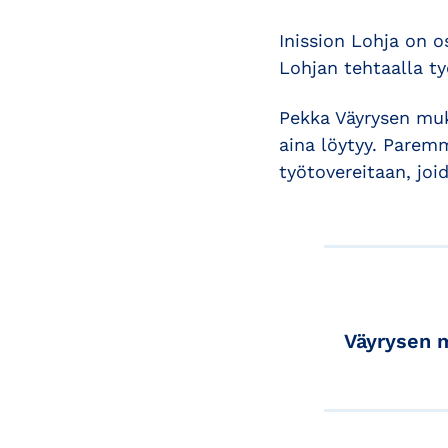
Inission Lohja on o
Lohjan tehtaalla ty
Pekka Väyrysen muka
aina löytyy. Parem
työtovereitaan, joid
Väyrysen m