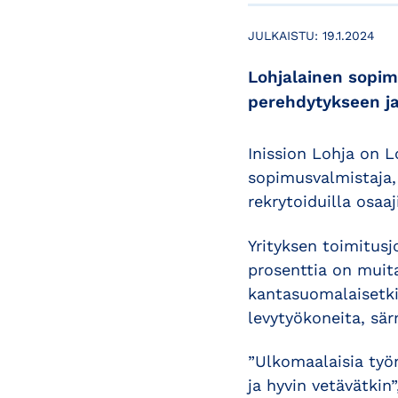
JULKAISTU:
19.1.2024
Lohjalainen sopim
perehdytykseen ja
Inission Lohja on L
sopimusvalmistaja,
rekrytoiduilla osaaji
Yrityksen toimitus
prosenttia on muita
kantasuomalaisetkin
levytyökoneita, sär
”Ulkomaalaisia työn
ja hyvin vetävätkin”