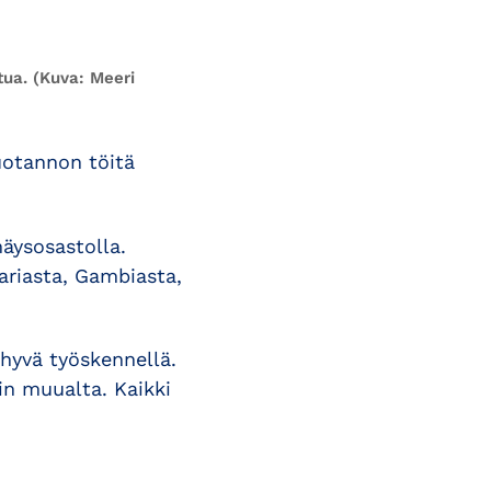
tua. (Kuva: Meeri
uotannon töitä
äysosastolla.
ariasta, Gambiasta,
hyvä työskennellä.
in muualta. Kaikki