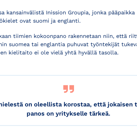
sa kansainvälistä Inission Groupia, jonka pääpaikka
ökielet ovat suomi ja englanti.
an tiimien kokoonpano rakennetaan niin, että riitt
min suomea tai englantia puhuvat työntekijät tukeva
en kielitaito ei ole vielä yhtä hyvällä tasolla.
ielestä on oleellista korostaa, että jokaisen 
panos on yritykselle tärkeä.