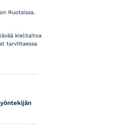
 on Ruotsissa.
ävää kielitaitoa
t tarvittaessa
työntekijän