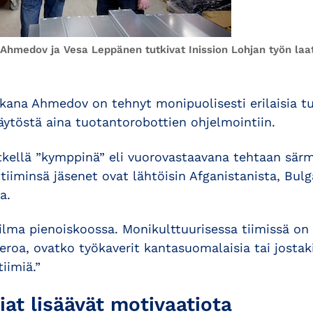
Ahmedov ja Vesa Leppänen tutkivat Inission Lohjan työn laa
ikana Ahmedov on tehnyt monipuolisesti erilaisia t
ytöstä aina tuotantorobottien ohjelmointiin.
etkellä ”kymppinä” eli vuorovastaavana tehtaan särm
iiminsä jäsenet ovat lähtöisin Afganistanista, Bulg
a.
ma pienoiskoossa. Monikulttuurisessa tiimissä on 
roa, ovatko työkaverit kantasuomalaisia tai jostak
iimiä.”
iat lisäävät motivaatiota