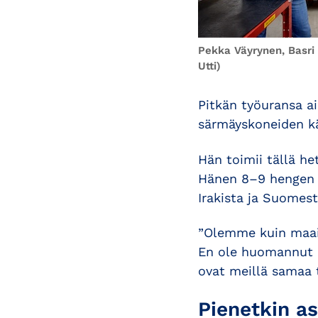
Pekka Väyrynen, Basri 
Utti)
Pitkän työuransa a
särmäyskoneiden kä
Hän toimii tällä h
Hänen 8–9 hengen t
Irakista ja Suomest
”Olemme kuin maail
En ole huomannut e
ovat meillä samaa t
Pienetkin as