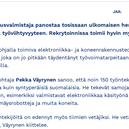
JAA:
usvalmistaja panostaa tosissaan ulkomaisen he
 työviihtyvyyteen. Rekrytoinnissa toimii hyvin m
ohjalla toimiva elektroniikka- ja koneenrakennuste
 joka on jo pitkään täydentänyt työvoimatarpeitaa
lla.
johtaja
Pekka Väyrynen
sanoo, että noin 150 työntek
 kuin syntyperäisiä suomalaisia. He tekevät samoja
, esimerkiksi valmistavat elektroniikkaa käsityönä 
mäysrobotteja ja muita koneita.
tekijöitä on edennyt myös tiimien vetäjiksi. He ve
, Väyrynen kiittelee.