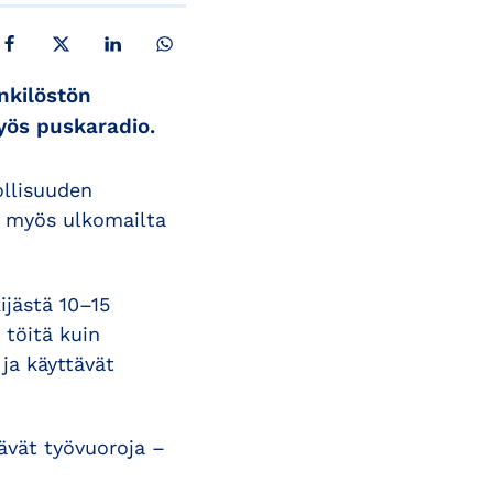
JAA FACEBOOKISSA
JAA X:SSÄ
JAA LINKEDINISSÄ
JAA WHATSAPPISSA
nkilöstön
yös puskaradio.
ollisuuden
n myös ulkomailta
ijästä 10–15
 töitä kuin
ja käyttävät
tävät työvuoroja –