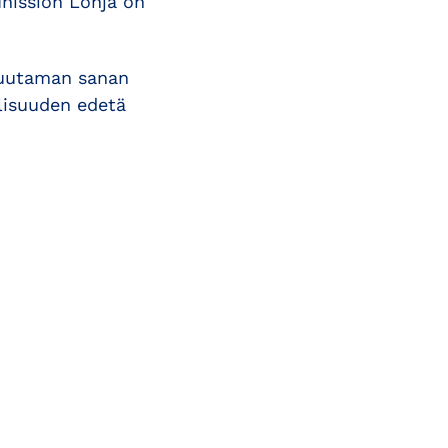
Inission Lohja on
 muutaman sanan
lisuuden edetä