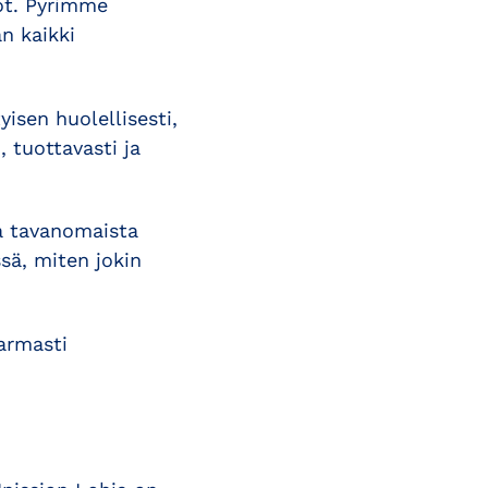
not. Pyrimme
n kaikki
isen huolellisesti,
, tuottavasti ja
va tavanomaista
sä, miten jokin
varmasti