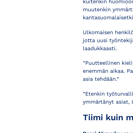
kuitenkin huomioon 
muutenkin ymmärtäm
kantasuomalaisetkin
Ulkomaisen henkilö
jotta uusi työnteki
laadukkaasti.
”Puutteellinen kiel
enemmän aikaa. Par
asia tehdään.”
”Etenkin työturvall
ymmärtänyt asiat, 
Tiimi kuin 