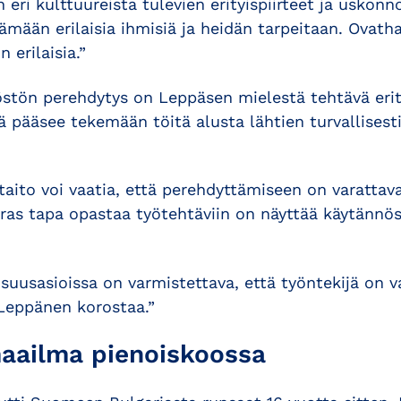
eri kulttuureista tulevien erityispiirteet ja uskon
ään erilaisia ihmisiä ja heidän tarpeitaan. Ovatha
 erilaisia.”
stön perehdytys on Leppäsen mielestä tehtävä erity
jä pääsee tekemään töitä alusta lähtien turvallisesti
itaito voi vaatia, että perehdyttämiseen on varatta
as tapa opastaa työtehtäviin on näyttää käytännös
isuusasioissa on varmistettava, että työntekijä on 
Leppänen korostaa.”
maailma pienoiskoossa