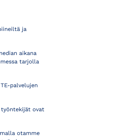
ineiltä ja
 median aikana
messa tarjolla
 TE-palvelujen
 työntekijät ovat
Samalla otamme