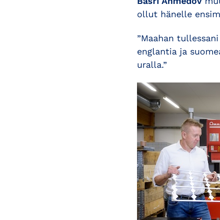
Basri Ahmedov
muut
ollut hänelle ensi
”Maahan tullessani 
englantia ja suome
uralla.”