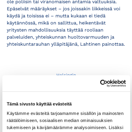
ole poliisin tai viranomaisen antamia valtuuksia.
Epäselvät määräykset – jos joissakin liikkeissä voi
käydä ja toisissa ei – mutta kukaan ei tiedä
käytännössä, mikä on sallittua, heikentävät
yritysten mahdollisuuksia täyttää rooliaan
palveluiden, yhteiskunnan huoltovarmuuden ja
yhteiskuntarauhan ylläpitäjänä, Lahtinen painottaa.
Helsingin
seudun
yrityksiltä
vahva
vaatimus
Tämä sivusto käyttää evästeitä
selkeämmille
Käytämme evästeitä tarjoamamme sisällön ja mainosten
koronatoimill
räätälöimiseen, sosiaalisen median ominaisuuksien
e
tukemiseen ja kävijämäärämme analysoimiseen. Lisäksi