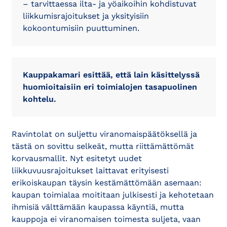
– tarvittaessa ilta- ja yöaikoihin kohdistuvat
liikkumisrajoitukset ja yksityisiin
kokoontumisiin puuttuminen.
Kauppakamari esittää, että lain käsittelyssä
huomioitaisiin eri toimialojen tasapuolinen
kohtelu.
Ravintolat on suljettu viranomaispäätöksellä ja
tästä on sovittu selkeät, mutta riittämättömät
korvausmallit. Nyt esitetyt uudet
liikkuvuusrajoitukset laittavat erityisesti
erikoiskaupan täysin kestämättömään asemaan:
kaupan toimialaa moititaan julkisesti ja kehotetaan
ihmisiä välttämään kaupassa käyntiä, mutta
kauppoja ei viranomaisen toimesta suljeta, vaan