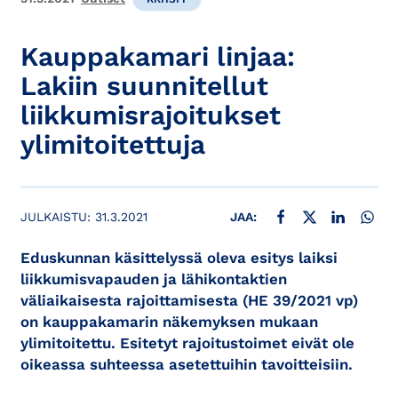
Kauppakamari linjaa:
Lakiin suunnitellut
liikkumisrajoitukset
ylimitoitettuja
JAA FACEBOOKISSA
JAA X:SSÄ
JAA LINKE
JAA
JULKAISTU:
31.3.2021
JAA:
Eduskunnan käsittelyssä oleva esitys laiksi
liikkumisvapauden ja lähikontaktien
väliaikaisesta rajoittamisesta (HE 39/2021 vp)
on kauppakamarin näkemyksen mukaan
ylimitoitettu. Esitetyt rajoitustoimet eivät ole
oikeassa suhteessa asetettuihin tavoitteisiin.