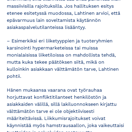
massiivisilla rajoituksilla. Jos hallituksen esitys
etenee esitetyssä muodossa, Lahtinen arvioi, että
epävarmuus lain soveltamista käytännön
asiakaspalvelutilanteissa lisääntyy.
– Esimerkiksi eri liiketyyppien ja tuoteryhmien
karsinointi hypermarketeissa tai muissa
monialaisissa liiketiloissa on mahdollista tehdä,
mutta kuka tekee päätöksen siitä, mikä on
kulloinkin asiakkaan välttämätön tarve, Lahtinen
pohtii.
Hänen mukaansa vaarana ovat työrauhaa
horjuttavat konfliktitilanteet henkilöstön ja
asiakkaiden välillä, sillä lakiluonnokseen kirjattu
välttämätön tarve ei ole objektiivisesti
määriteltävissä. Liikkumisrajoitukset voivat
käynnistää myös hamstrausaallon, joka vaikeuttaisi