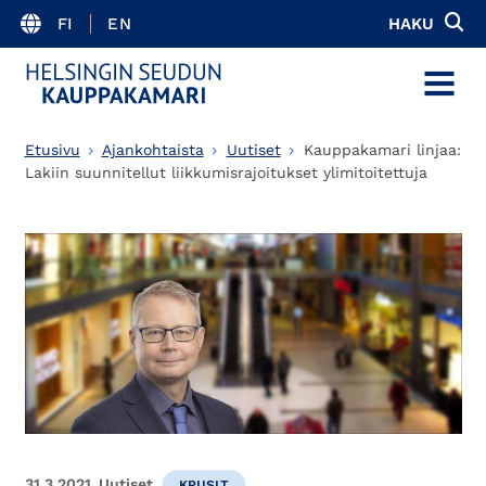
FI
EN
HAKU
MENU
Etusivu
Ajankohtaista
Uutiset
Kauppakamari linjaa:
Lakiin suunnitellut liikkumisrajoitukset ylimitoitettuja
31.3.2021
Uutiset
KRIISIT