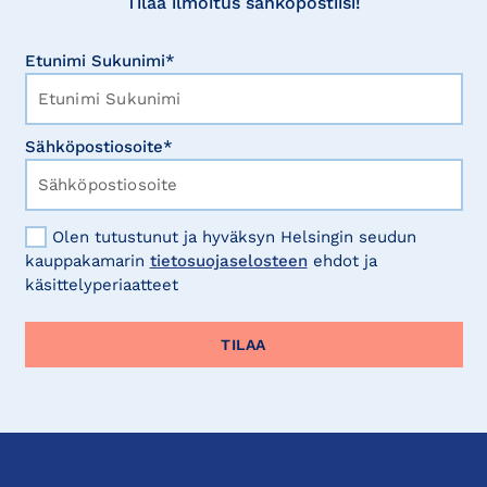
Tilaa ilmoitus sähköpostiisi!
Etunimi Sukunimi*
Sähköpostiosoite*
Olen tutustunut ja hyväksyn Helsingin seudun
kauppakamarin
tietosuojaselosteen
ehdot ja
käsittelyperiaatteet