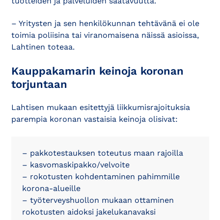
tuotteiden ja palveluiden saatavuutta.
– Yritysten ja sen henkilökunnan tehtävänä ei ole
toimia poliisina tai viranomaisena näissä asioissa,
Lahtinen toteaa.
Kauppakamarin keinoja koronan
torjuntaan
Lahtisen mukaan esitettyjä liikkumisrajoituksia
parempia koronan vastaisia keinoja olisivat:
– pakkotestauksen toteutus maan rajoilla
– kasvomaskipakko/velvoite
– rokotusten kohdentaminen pahimmille
korona-alueille
– työterveyshuollon mukaan ottaminen
rokotusten aidoksi jakelukanavaksi