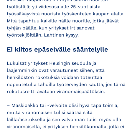
työllistäjä; yli viidesosa alle 25-vuotiaista
työssäkäyvistä nuorista työskentelee kaupan alalla.
Mitä tapahtuu kaikille näille nuorille, jotka jäävät
tyhjän päälle, kun yritykset irtisanovat
työntekijöitään, Lahtinen kysyy.
Ei kiitos epäselvälle sääntelylle
Lukuisat yritykset Helsingin seudulla ja
laajemminkin ovat varautuneet siihen, että
henkilöstön rokotuksia voidaan toteuttaa
nopeutetulla tahdilla työterveyden kautta, jos tämä
rokotusreitti avataan viranomaispäätöksin.
– Maskipakko tai -velvoite olisi hyvä tapa toimia,
mutta viranomaisen tulisi säätää siitä
lailla/asetuksella ja sen valvonnan tulisi myös olla
viranomaisella, ei yrityksen henkilökunnalla, jolla ei