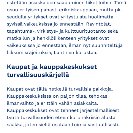
estetään asiakkaiden saapuminen liiketiloihin. Tämä
osuu erityisen pahasti erikoiskauppaan, mutta pk-
seudulla yritykset ovat yritystuista huolimatta
syvissä vaikeuksissa jo ennestään. Ravintolat,
tapahtuma-, virkistys- ja kulttuurituotanto sekä
matkailun ja henkilöliikenteen yritykset ovat
vaikeuksissa jo ennestään, ilman nyt suunniteltuja
liikkumisrajoituksia, Lahtinen korostaa.
Kaupat ja kauppakeskukset
turvallisuuskärjellä
Kaupat ovat tällä hetkellä turvallisia paikkoja.
Kauppakeskuksissa on paljon tilaa, tehokas
ilmanvaihto ja erittäin vähän asiakkaita.
Kauppakeskukset ovat tehneet järjestelmällisesti
työtä turvallisuuden eteen koronakriisin alusta
saakka, joten siellä osataan toimia vastuullisesti.