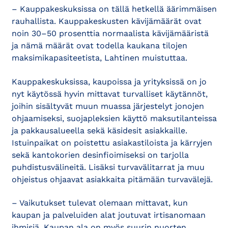
– Kauppakeskuksissa on tällä hetkellä äärimmäisen
rauhallista. Kauppakeskusten kävijämäärät ovat
noin 30–50 prosenttia normaalista kävijämääristä
ja nämä määrät ovat todella kaukana tilojen
maksimikapasiteetista, Lahtinen muistuttaa.
Kauppakeskuksissa, kaupoissa ja yrityksissä on jo
nyt käytössä hyvin mittavat turvalliset käytännöt,
joihin sisältyvät muun muassa järjestelyt jonojen
ohjaamiseksi, suojapleksien käyttö maksutilanteissa
ja pakkausalueella sekä käsidesit asiakkaille.
Istuinpaikat on poistettu asiakastiloista ja kärryjen
sekä kantokorien desinfioimiseksi on tarjolla
puhdistusvälineitä. Lisäksi turvavälitarrat ja muu
ohjeistus ohjaavat asiakkaita pitämään turvavälejä.
– Vaikutukset tulevat olemaan mittavat, kun
kaupan ja palveluiden alat joutuvat irtisanomaan
ihmisiä. Kaupan ala on myös suurin nuorten