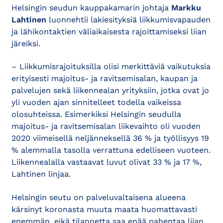
Helsingin seudun kauppakamarin johtaja
Markku
Lahtinen
luonnehtii lakiesityksiä liikkumisvapauden
ja lähikontaktien väliaikaisesta rajoittamiseksi liian
järeiksi.
– Liikkumisrajoituksilla olisi merkittäviä vaikutuksia
erityisesti majoitus- ja ravitsemisalan, kaupan ja
palvelujen sekä liikennealan yrityksiin, jotka ovat jo
yli vuoden ajan sinnitelleet todella vaikeissa
olosuhteissa. Esimerkiksi Helsingin seudulla
majoitus- ja ravitsemisalan liikevaihto oli vuoden
2020 viimeisellä neljänneksellä 36 % ja työllisyys 19
% alemmalla tasolla verrattuna edelliseen vuoteen.
Liikennealalla vastaavat luvut olivat 33 % ja 17 %,
Lahtinen linjaa.
Helsingin seutu on palveluvaltaisena alueena
kärsinyt koronasta muuta maata huomattavasti
enemmän, eikä tilannetta saa enää pahentaa liian