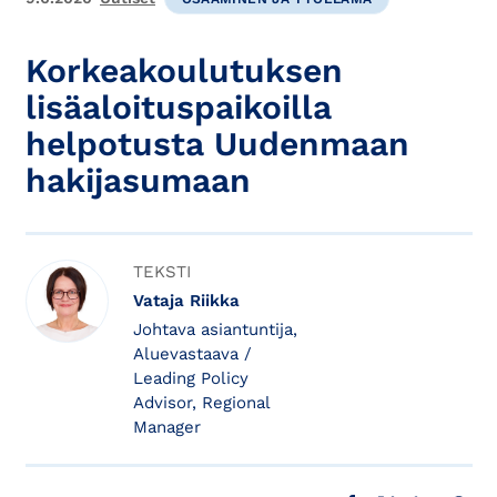
Korkeakoulutuksen
lisäaloituspaikoilla
helpotusta Uudenmaan
hakijasumaan
TEKSTI
Vataja Riikka
Johtava asiantuntija,
Aluevastaava /
Leading Policy
Advisor, Regional
Manager
JAA FACEBOOKISSA
JAA X:SSÄ
JAA LINKE
JAA