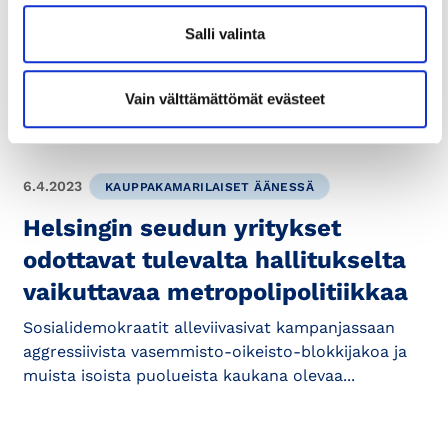
Visio – innovatiivinen vihreä
siirtymä
Salli valinta
1. Yleistä Uudenmaan liitto valmistelee vihreän
siirtymän VISIO-vaihemaakuntakaavaa, joka
Vain välttämättömät evästeet
täydentää voimassa...
6.4.2023
KAUPPAKAMARILAISET ÄÄNESSÄ
Helsingin seudun yritykset
odottavat tulevalta hallitukselta
vaikuttavaa metropolipolitiikkaa
Sosialidemokraatit alleviivasivat kampanjassaan
aggressiivista vasemmisto-oikeisto-blokkijakoa ja
muista isoista puolueista kaukana olevaa...