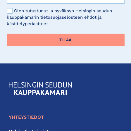
Olen tutustunut ja hyväksyn Helsingin seudun
kauppakamarin
tietosuojaselosteen
ehdot ja
käsittelyperiaatteet
KauppakamariHelsingin
seudun
kauppakamari
YHTEYSTIEDOT