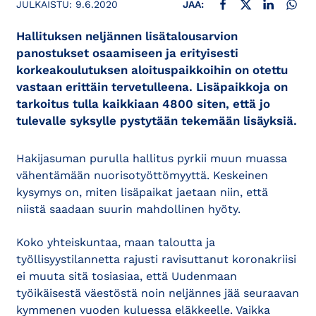
JULKAISTU:
9.6.2020
JAA:
Hallituksen neljännen lisätalousarvion
panostukset osaamiseen ja erityisesti
korkeakoulutuksen aloituspaikkoihin on otettu
vastaan erittäin tervetulleena. Lisäpaikkoja on
tarkoitus tulla kaikkiaan 4800 siten, että jo
tulevalle syksylle pystytään tekemään lisäyksiä.
Hakijasuman purulla hallitus pyrkii muun muassa
vähentämään nuorisotyöttömyyttä. Keskeinen
kysymys on, miten lisäpaikat jaetaan niin, että
niistä saadaan suurin mahdollinen hyöty.
Koko yhteiskuntaa, maan taloutta ja
työllisyystilannetta rajusti ravisuttanut koronakriisi
ei muuta sitä tosiasiaa, että Uudenmaan
työikäisestä väestöstä noin neljännes jää seuraavan
kymmenen vuoden kuluessa eläkkeelle. Vaikka