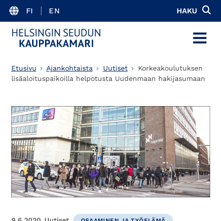
FI
EN
HAKU
MENU
Etusivu
Ajankohtaista
Uutiset
Korkeakoulutuksen
lisäaloituspaikoilla helpotusta Uudenmaan hakijasumaan
9.6.2020
Uutiset
OSAAMINEN JA TYÖELÄMÄ