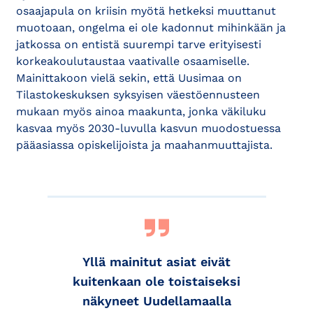
osaajapula on kriisin myötä hetkeksi muuttanut
muotoaan, ongelma ei ole kadonnut mihinkään ja
jatkossa on entistä suurempi tarve erityisesti
korkeakoulutaustaa vaativalle osaamiselle.
Mainittakoon vielä sekin, että Uusimaa on
Tilastokeskuksen syksyisen väestöennusteen
mukaan myös ainoa maakunta, jonka väkiluku
kasvaa myös 2030-luvulla kasvun muodostuessa
pääasiassa opiskelijoista ja maahanmuuttajista.
Yllä mainitut asiat eivät
kuitenkaan ole toistaiseksi
näkyneet Uudellamaalla