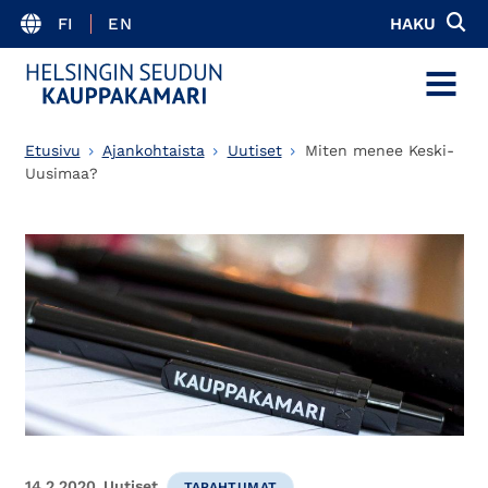
FI
EN
HAKU
MENU
Etusivu
Ajankohtaista
Uutiset
Miten menee Keski-
Uusimaa?
14.2.2020
Uutiset
TAPAHTUMAT