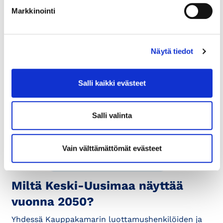
Markkinointi
Näytä tiedot
10.11.2025
LAUSUNTO
Luonnos Uudenmaan
Salli kaikki evästeet
maakuntaohjelmaksi
Uudenmaan visio 2050 Vision selitysosassa on hyvin
Salli valinta
kunnianhimoa, mutta visiota olisi hyvä määrittää,
miten hyvin vision toteutuksessa...
Vain välttämättömät evästeet
19.4.2022
KAUPPAKAMARILAISET ÄÄNESSÄ
Miltä Keski-Uusimaa näyttää
vuonna 2050?
Yhdessä Kauppakamarin luottamushenkilöiden ja