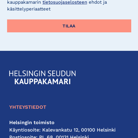
kauppakamarin
tietosuojaselosteen
ehdot ja
käsittelyperiaatteet
KauppakamariHelsingin
seudun
kauppakamari
YHTEYSTIEDOT
Helsingin toimisto
Käyntiosoite: Kalevankatu 12, 00100 Helsinki
Postiosoite: PL 68, 00131 Helsinki