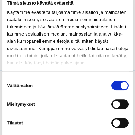
monilla oli käytössä samantyyppisiä malleja toisista
Tämä sivusto käyttää evästeitä
tietämättään. Myös uusia ideoita tuli esille, jotka
Käytämme evästeitä tarjoamamme sisällön ja mainosten
voi mainiosti monistaa. Päätettiin perustaa
räätälöimiseen, sosiaalisen median ominaisuuksien
toiminnallinen ryhmä, jossa yhdessä ratkotaan
tukemiseen ja kävijämäärämme analysoimiseen. Lisäksi
kiperiä kysymyksiä ja tapoja tiedonjakamiseen.
jaamme sosiaalisen median, mainosalan ja analytiikka-
Osallistujat olivat yhtä mieltä siitä, että on kaikkien
alan kumppaneillemme tietoja siitä, miten käytät
etu ratkoa yhdessä haasteita ennemmin kuin
sivustoamme. Kumppanimme voivat yhdistää näitä tietoja
puuhastella yksinään päällekkäistä työtä tehden.
muihin tietoihin, joita olet antanut heille tai joita on kerätty,
kun olet käyttänyt heidän palvelujaan.
Suostumuksen
Lue myös
Välttämätön
valinta
Mieltymykset
Tilastot