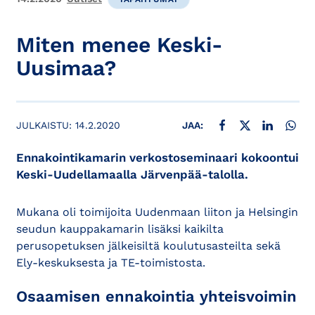
Miten menee Keski-
Uusimaa?
JAA FACEBOOKISSA
JAA X:SSÄ
JAA LINKE
JAA
JULKAISTU:
14.2.2020
JAA:
Ennakointikamarin verkostoseminaari kokoontui
Keski-Uudellamaalla Järvenpää-talolla.
Mukana oli toimijoita Uudenmaan liiton ja Helsingin
seudun kauppakamarin lisäksi kaikilta
perusopetuksen jälkeisiltä koulutusasteilta sekä
Ely-keskuksesta ja TE-toimistosta.
Osaamisen ennakointia yhteisvoimin