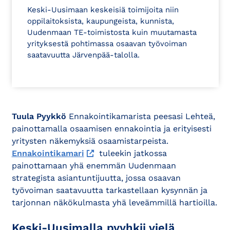
Keski-Uusimaan keskeisiä toimijoita niin
oppilaitoksista, kaupungeista, kunnista,
Uudenmaan TE-toimistosta kuin muutamasta
yrityksestä pohtimassa osaavan työvoiman
saatavuutta Järvenpää-talolla.
Tuula Pyykkö
Ennakointikamarista peesasi Lehteä,
painottamalla osaamisen ennakointia ja erityisesti
yritysten näkemyksiä osaamistarpeista.
Ennakointikamari
tuleekin jatkossa
painottamaan yhä enemmän Uudenmaan
strategista asiantuntijuutta, jossa osaavan
työvoiman saatavuutta tarkastellaan kysynnän ja
tarjonnan näkökulmasta yhä leveämmillä hartioilla.
Keski-Uusimalla pyyhkii vielä