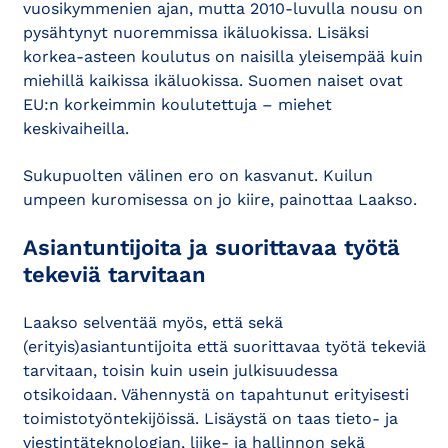
vuosikymmenien ajan, mutta 2010-luvulla nousu on
pysähtynyt nuoremmissa ikäluokissa. Lisäksi
korkea-asteen koulutus on naisilla yleisempää kuin
miehillä kaikissa ikäluokissa. Suomen naiset ovat
EU:n korkeimmin koulutettuja – miehet
keskivaiheilla.
Sukupuolten välinen ero on kasvanut. Kuilun
umpeen kuromisessa on jo kiire, painottaa Laakso.
Asiantuntijoita ja suorittavaa työtä
tekeviä tarvitaan
Laakso selventää myös, että sekä
(erityis)asiantuntijoita että suorittavaa työtä tekeviä
tarvitaan, toisin kuin usein julkisuudessa
otsikoidaan. Vähennystä on tapahtunut erityisesti
toimistotyöntekijöissä. Lisäystä on taas tieto- ja
viestintäteknologian, liike- ja hallinnon sekä