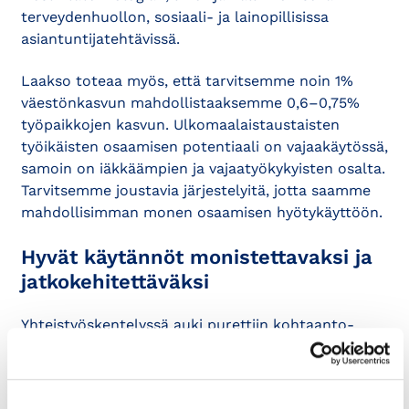
terveydenhuollon, sosiaali- ja lainopillisissa
asiantuntijatehtävissä.
Laakso toteaa myös, että tarvitsemme noin 1%
väestönkasvun mahdollistaaksemme 0,6–0,75%
työpaikkojen kasvun. Ulkomaalaistaustaisten
työikäisten osaamisen potentiaali on vajaakäytössä,
samoin on iäkkäämpien ja vajaatyökykyisten osalta.
Tarvitsemme joustavia järjestelyitä, jotta saamme
mahdollisimman monen osaamisen hyötykäyttöön.
Hyvät käytännöt monistettavaksi ja
jatkokehitettäväksi
Yhteistyöskentelyssä auki purettiin kohtaanto-
ongelmaa sekä konkretisoitiin toimintamalleja ja
työllistämiskäytäntöjä, joista toimijoilla oli
kokemusta. Esimerkkejä kerrottaessa todettiin, että