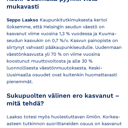
mukavasti
Seppo Laakso
Kaupunkitutkimuksesta kertoi
iloksemme, että Helsingin seudun väestö on
kasvanut viime vuosina 1,3 % vuodessa ja Kuuma-
seudun kasvukin on 0,7 %/v. Kasvun painopiste on
siirtynyt vahvasti pääkaupunkiseudulle. Uudenmaan
väestönkasvusta yli 70 % on viime vuosina
koostunut muuttovoitosta ja alle 30 %
luonnollisesta väestönmuutoksesta. Keski-
Uusimaalla osuudet ovat kuitenkin huomattavasti
pienemmät.
Sukupuolten välinen ero kasvanut –
mitä tehdä?
Laakso totesi myös huolestuttavan ilmiön. Korkea-
asteen tutkinnon suorittaneiden osuus on kasvanut