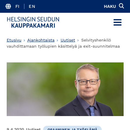
FI
EN
HAKU
MENU
Etusivu
Ajankohtaista
Uutiset
Selvityshenkilö
vauhdittamaan työlupien käsittelyä ja exit-suunnitelmaa
9.4.2020
Uutiset
OSAAMINEN JA TYÖELÄMÄ