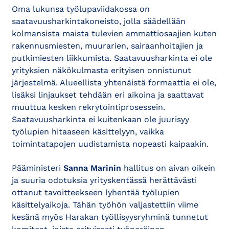
Oma lukunsa työlupaviidakossa on
saatavuusharkintakoneisto, jolla säädellään
kolmansista maista tulevien ammattiosaajien kuten
rakennusmiesten, muurarien, sairaanhoitajien ja
putkimiesten liikkumista. Saatavuusharkinta ei ole
yrityksien näkökulmasta erityisen onnistunut
järjestelmä. Alueellista yhtenäistä formaattia ei ole,
lisäksi linjaukset tehdään eri aikoina ja saattavat
muuttua kesken rekrytointiprosessein.
Saatavuusharkinta ei kuitenkaan ole juurisyy
työlupien hitaaseen käsittelyyn, vaikka
toimintatapojen uudistamista nopeasti kaipaakin.
Pääministeri
Sanna Marinin
hallitus on aivan oikein
ja suuria odotuksia yrityskentässä herättävästi
ottanut tavoitteekseen lyhentää työlupien
käsittelyaikoja. Tähän työhön valjastettiin viime
kesänä myös Harakan työllisyysryhminä tunnetut