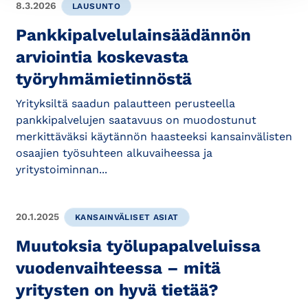
8.3.2026
LAUSUNTO
Pankkipalvelulainsäädännön
arviointia koskevasta
työryhmämietinnöstä
Yrityksiltä saadun palautteen perusteella
pankkipalvelujen saatavuus on muodostunut
merkittäväksi käytännön haasteeksi kansainvälisten
osaajien työsuhteen alkuvaiheessa ja
yritystoiminnan...
20.1.2025
KANSAINVÄLISET ASIAT
Muutoksia työlupapalveluissa
vuodenvaihteessa – mitä
yritysten on hyvä tietää?