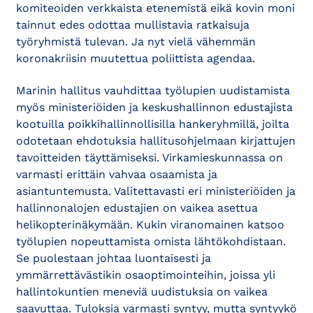
komiteoiden verkkaista etenemistä eikä kovin moni
tainnut edes odottaa mullistavia ratkaisuja
työryhmistä tulevan. Ja nyt vielä vähemmän
koronakriisin muutettua poliittista agendaa.
Marinin hallitus vauhdittaa työlupien uudistamista
myös ministeriöiden ja keskushallinnon edustajista
kootuilla poikkihallinnollisilla hankeryhmillä, joilta
odotetaan ehdotuksia hallitusohjelmaan kirjattujen
tavoitteiden täyttämiseksi. Virkamieskunnassa on
varmasti erittäin vahvaa osaamista ja
asiantuntemusta. Valitettavasti eri ministeriöiden ja
hallinnonalojen edustajien on vaikea asettua
helikopterinäkymään. Kukin viranomainen katsoo
työlupien nopeuttamista omista lähtökohdistaan.
Se puolestaan johtaa luontaisesti ja
ymmärrettävästikin osaoptimointeihin, joissa yli
hallintokuntien meneviä uudistuksia on vaikea
saavuttaa. Tuloksia varmasti syntyy, mutta syntyykö