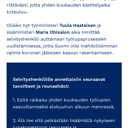
riittävästi, jotta yhden kuukauden käsittelyaika
toteutuu.
Olisiko nyt työministeri
Tuula Haataisen
ja
sisäministeri
Maria Ohisalon
aika nimittää
selvityshenkilö auttamaan työlupaprosessien
uudistamisessa, jotta Suomi olisi mahdollisimman
valmis koronan jälkeisen kasvun rakentamiseen.
Selvityshenkilölle annettaisiin seuraavat
tavoitteet ja reunaehdot:
1. Esitä ratkaisu yhden kuukauden työlupien
saavuttamiseksi elokuuhun alkuun mennessä,
2. Älä tee sitä pelkästään lisäämällä nykyiseen
lupakoneistoon resursseja ja