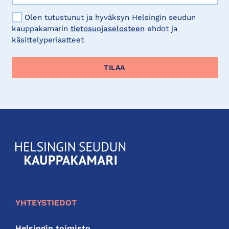
Olen tutustunut ja hyväksyn Helsingin seudun
kauppakamarin
tietosuojaselosteen
ehdot ja
käsittelyperiaatteet
KauppakamariHelsingin
seudun
kauppakamari
YHTEYSTIEDOT
Helsingin toimisto