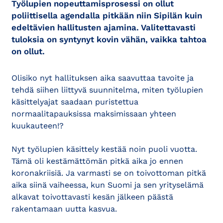
Työlupien nopeuttamisprosessi on ollut
poliittisella agendalla pitkään niin Sipilän kuin
edeltävien hallitusten ajamina. Valitettavasti
tuloksia on syntynyt kovin vähän, vaikka tahtoa
on ollut.
Olisiko nyt hallituksen aika saavuttaa tavoite ja
tehdä siihen liittyvä suunnitelma, miten työlupien
käsittelyajat saadaan puristettua
normaalitapauksissa maksimissaan yhteen
kuukauteen!?
Nyt työlupien käsittely kestää noin puoli vuotta.
Tämä oli kestämättömän pitkä aika jo ennen
koronakriisiä. Ja varmasti se on toivottoman pitkä
aika siinä vaiheessa, kun Suomi ja sen yrityselämä
alkavat toivottavasti kesän jälkeen päästä
rakentamaan uutta kasvua.