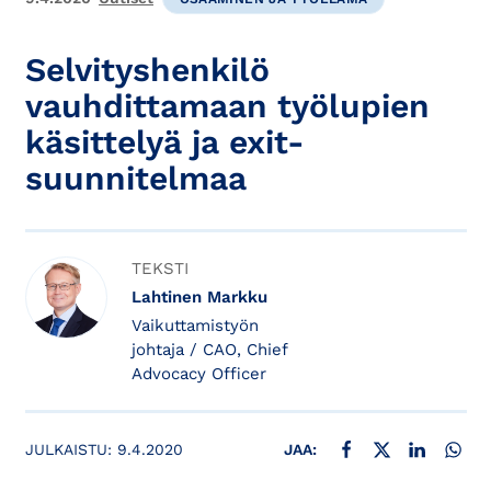
Selvityshenkilö
vauhdittamaan työlupien
käsittelyä ja exit-
suunnitelmaa
TEKSTI
Lahtinen Markku
Vaikuttamistyön
johtaja / CAO, Chief
Advocacy Officer
JAA FACEBOOKISSA
JAA X:SSÄ
JAA LINKE
JAA
JULKAISTU:
9.4.2020
JAA: