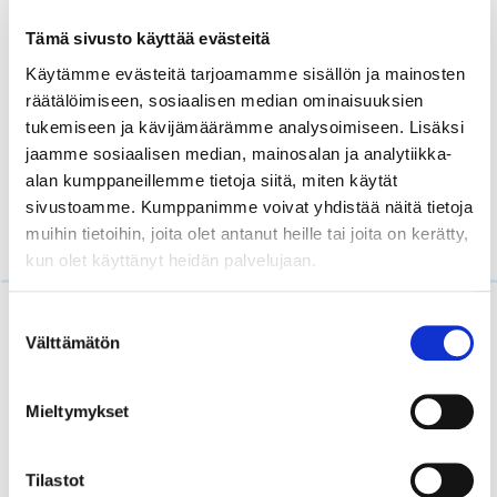
”Dream Team”
keskittyisi etsimään ratkaisuja
puhtaalta pöydältä yli hallintokuntasiilojen yhden
Tämä sivusto käyttää evästeitä
kuukauden työlupaprosessin saavuttamiseksi.
Käytämme evästeitä tarjoamamme sisällön ja mainosten
räätälöimiseen, sosiaalisen median ominaisuuksien
Selvityshenkilön ehdotuksilla ei millään tapaa
tukemiseen ja kävijämäärämme analysoimiseen. Lisäksi
mitätöitäisi virkamiesten ja konsulttien tekemää
jaamme sosiaalisen median, mainosalan ja analytiikka-
ansiokasta selvitys- ja kehitystyötä, vaan
alan kumppaneillemme tietoja siitä, miten käytät
annettaisiin lisätukea koronan jälkeisen exit-
sivustoamme. Kumppanimme voivat yhdistää näitä tietoja
suunnitelman toteuttamiseen.
muihin tietoihin, joita olet antanut heille tai joita on kerätty,
kun olet käyttänyt heidän palvelujaan.
Suostumuksen
Välttämätön
valinta
Mieltymykset
Vieraskielinen työvoima
Lue Helsingin seudun kauppakamarin
Tilastot
terveisen vieraskieliseen työvoimaan