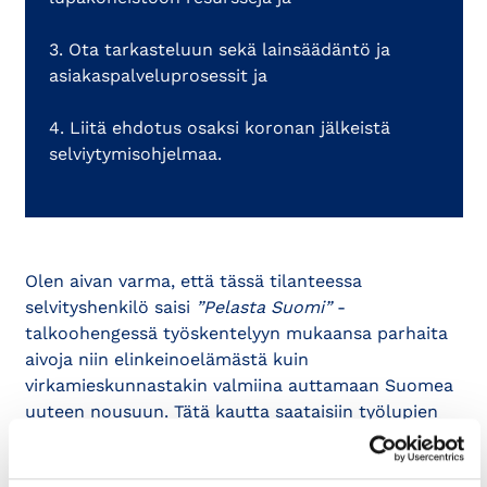
3. Ota tarkasteluun sekä lainsäädäntö ja
asiakaspalveluprosessit ja
4. Liitä ehdotus osaksi koronan jälkeistä
selviytymisohjelmaa.
Olen aivan varma, että tässä tilanteessa
selvityshenkilö saisi
”Pelasta Suomi”
-
talkoohengessä työskentelyyn mukaansa parhaita
aivoja niin elinkeinoelämästä kuin
virkamieskunnastakin valmiina auttamaan Suomea
uuteen nousuun. Tätä kautta saataisiin työlupien
uudistamisprosessi pidettyä käynnissä koronakriisin
aikanakin. Selvityshenkilön tueksi ryhmittyvä