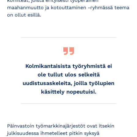
komiteat, joista erityisesti työperäinen
maahanmuutto ja kotouttaminen -ryhmässä teema
on ollut esillä.
Kolmikantaisista työryhmistä ei
ole tullut ulos selkeitä
uudistusaskeleita, joilla työlupien
käsittely nopeutuisi.
Päinvastoin työmarkkinajärjestöt ovat itsekin
julkisuudessa ihmetelleet pitkin syksyä