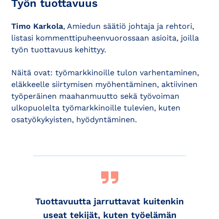
Työn tuottavuus
Timo Karkola
, Amiedun säätiö johtaja ja rehtori,
listasi kommenttipuheenvuorossaan asioita, joilla
työn tuottavuus kehittyy.
Näitä ovat: työmarkkinoille tulon varhentaminen,
eläkkeelle siirtymisen myöhentäminen, aktiivinen
työperäinen maahanmuutto sekä työvoiman
ulkopuolelta työmarkkinoille tulevien, kuten
osatyökykyisten, hyödyntäminen.
Tuottavuutta jarruttavat kuitenkin
useat tekijät, kuten työelämän