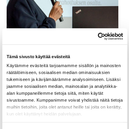
Tämä sivusto käyttää evästeitä
Käytämme evästeitä tarjoamamme sisällön ja mainosten
räätälöimiseen, sosiaalisen median ominaisuuksien
Entistä parempaa otetta elinikäiseen oppimiseen
tukemiseen ja kävijämäärämme analysoimiseen. Lisäksi
kaipasi myös Sitran projektijohtaja
Helena
jaamme sosiaalisen median, mainosalan ja analytiikka-
Mustikainen
. Sitran tekemän selvityksen mukaan
alan kumppaneillemme tietoja siitä, miten käytät
niin sanottuun jatkuvaan oppimiseen käytetään
sivustoamme. Kumppanimme voivat yhdistää näitä tietoja
Suomessa noin 19 miljardia euroa vuosittain.
muihin tietoihin, joita olet antanut heille tai joita on kerätty,
Summasta noin 15 miljardia tulee julkiselta
kun olet käyttänyt heidän palvelujaan.
sektorilta, loput yksityiseltä puolelta.