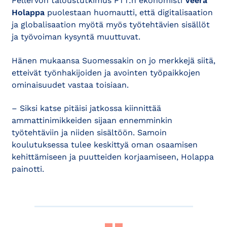
Pellervon taloustutkimus PTT:n ekonomisti
Veera
Holappa
puolestaan huomautti, että digitalisaation
ja globalisaation myötä myös työtehtävien sisällöt
ja työvoiman kysyntä muuttuvat.
Hänen mukaansa Suomessakin on jo merkkejä siitä,
etteivät työnhakijoiden ja avointen työpaikkojen
ominaisuudet vastaa toisiaan.
– Siksi katse pitäisi jatkossa kiinnittää
ammattinimikkeiden sijaan ennemminkin
työtehtäviin ja niiden sisältöön. Samoin
koulutuksessa tulee keskittyä oman osaamisen
kehittämiseen ja puutteiden korjaamiseen, Holappa
painotti.