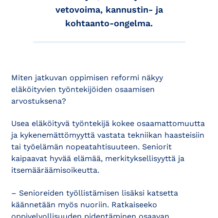
vetovoima, kannustin- ja
kohtaanto-ongelma.
Miten jatkuvan oppimisen reformi näkyy
eläköityvien työntekijöiden osaamisen
arvostuksena?
Usea eläköityvä työntekijä kokee osaamattomuutta
ja kykenemättömyyttä vastata tekniikan haasteisiin
tai työelämän nopeatahtisuuteen. Seniorit
kaipaavat hyvää elämää, merkityksellisyyttä ja
itsemääräämisoikeutta.
– Senioreiden työllistämisen lisäksi katsetta
käännetään myös nuoriin. Ratkaiseeko
oppivelvollisuuden pidentäminen osaavan