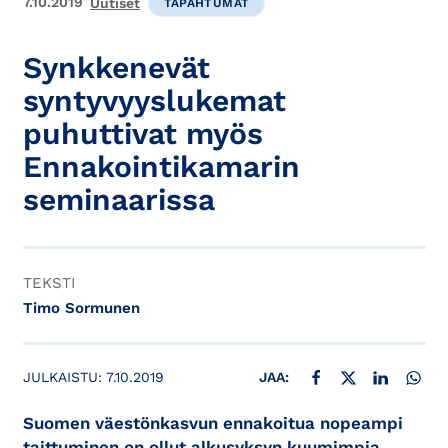
7.10.2019
Uutiset
TAPAHTUMAT
Synkkenevät
syntyvyyslukemat
puhuttivat myös
Ennakointikamarin
seminaarissa
TEKSTI
Timo Sormunen
JAA FACEBOOKISSA
JAA X:SSÄ
JAA LINKE
JAA
JULKAISTU:
7.10.2019
JAA:
Suomen väestönkasvun ennakoitua nopeampi
taittuminen on ollut alkusyksyn kuumimpia