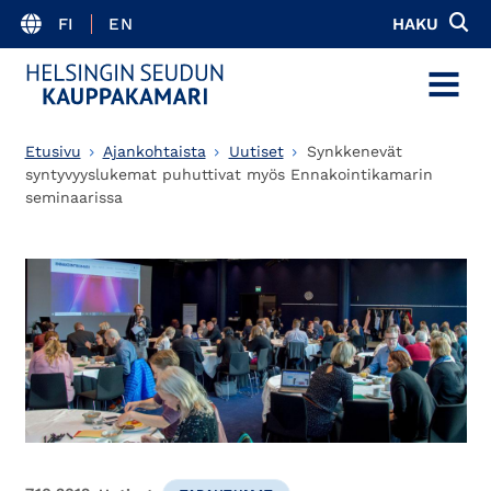
FI
EN
HAKU
MENU
Etusivu
Ajankohtaista
Uutiset
Synkkenevät
syntyvyyslukemat puhuttivat myös Ennakointikamarin
seminaarissa