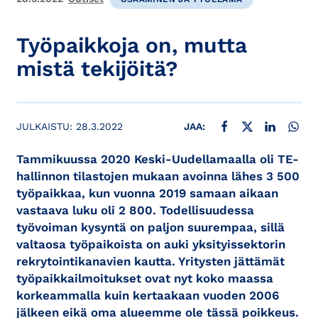
Työpaikkoja on, mutta
mistä tekijöitä?
JAA FACEBOOKISSA
JAA X:SSÄ
JAA LINKE
JAA
JULKAISTU:
28.3.2022
JAA:
Tammikuussa 2020 Keski-Uudellamaalla oli TE-
hallinnon tilastojen mukaan avoinna lähes 3 500
työpaikkaa, kun vuonna 2019 samaan aikaan
vastaava luku oli 2 800. Todellisuudessa
työvoiman kysyntä on paljon suurempaa, sillä
valtaosa työpaikoista on auki yksityissektorin
rekrytointikanavien kautta. Yritysten jättämät
työpaikkailmoitukset ovat nyt koko maassa
korkeammalla kuin kertaakaan vuoden 2006
jälkeen eikä oma alueemme ole tässä poikkeus.