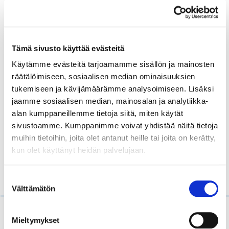
Ennakointikamari
Elinkeinoelämän ja Uudellamaalla toimivien
Tämä sivusto käyttää evästeitä
koulutuksen järjestäjien tavoitteena on varmistaa, että
Käytämme evästeitä tarjoamamme sisällön ja mainosten
tulevaisuuden osaaminen vastaa työelämän tarpeisiin.
räätälöimiseen, sosiaalisen median ominaisuuksien
Ennakointikamari-yhteistyön kautta vahvistetaan
tukemiseen ja kävijämäärämme analysoimiseen. Lisäksi
koulutuksen työelämävastaavuutta.
jaamme sosiaalisen median, mainosalan ja analytiikka-
alan kumppaneillemme tietoja siitä, miten käytät
LUE LISÄÄ
sivustoamme. Kumppanimme voivat yhdistää näitä tietoja
muihin tietoihin, joita olet antanut heille tai joita on kerätty,
kun olet käyttänyt heidän palvelujaan.
Suostumuksen
Välttämätön
valinta
Lue myös
Mieltymykset