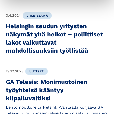
3.4.2024
LIIKE-ELÄMÄ
Helsingin seudun yritysten
näkymät yhä heikot – poliittiset
lakot vaikuttavat
mahdollisuuksiin työllistää
19.12.2023
UUTISET
GA Telesis: Monimuotoinen
työyhteisö kääntyy
kilpailuvaltiksi
Lentomoottoreita Helsinki-Vantaalla korjaava GA
Telesis toimii kansainvälisellä erikoisalalla, jossa eri