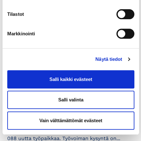
Tilastot
Markkinointi
Näytä tiedot
18.6.2024
OSAAMINEN JA TYÖELÄMÄ
Pulaa sairaanhoitajista,
Salli kaikki evästeet
ylitarjontaa myyjistä –
Ennakointikamarin katsauksessa
Salli valinta
tarkastellaan työvoiman
kohtaantoa Uudellamaalla
Vain välttämättömät evästeet
Maaliskuussa 2024 Uudellamaalla ilmoitettiin 18
088 uutta työpaikkaa. Työvoiman kysyntä on...