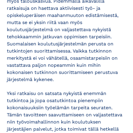
myös talouskasvua. Pidemmällä aikavälillä
ratkaisuja on haettava aktiivisesti työ- ja
opiskeluperäisen maahanmuuton edistämisestä,
mutta se ei yksin riitä vaan myös
koulutusjärjestelmä on valjastettava nykyistä
tehokkaammin jatkuvan oppimisen tarpeisiin.
Suomalaisen koulutusjärjestelmän perusta on
tutkintojen suorittamisessa. Vaikka tutkinnon
merkitystä ei voi vähätellä, osaamistarpeisiin on
vastattava paljon nopeammin kuin mihin
kokonaisen tutkinnon suorittamiseen perustuva
järjestelmä kykenee.
Yksi ratkaisu on satsata nykyistä enemmän
tutkintoa ja jopa osatutkintoa pienempiin
kokonaisuuksiin työelämän tarpeita seuraten.
Tämän tavoitteen saavuttamiseen on valjastettava
niin työvoimahallinnon kuin koulutuksen
järjestäjien palvelut, jotka toimivat tällä hetkellä