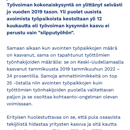
Työvoiman kokonaiskysyntä on ylittänyt selvästi
jo vuoden 2019 tason. Yli puolet uusista
avoimista työpaikoista kestoltaan yli 12
kuukautta eli työvoiman kysynnän kasvu ei
perustu vain ”silpputyöhön”.
Samaan aikaan kun avointen työpaikkojen määrä
on kasvanut, sama on tapahtunut työttömien
työnhakijoiden määrälle: se on Keski-Uudellamaalla
kasvanut tammikuusta 2019 tammikuuhun 2022 –
24 prosentilla. Samoja ammattinimikkeitä on top
25 -listalla niin avointen työpaikkojen kuin
työttömien työnhakijoiden puolella valitettavan
paljon ja se osoittaa kohtaanto-ongelman olevan
voimissaan.
Erityisen huolestuttavaa on se, että pula osaavista
tekijöistä hidastaa yritysten kasvua ja sitä kautta