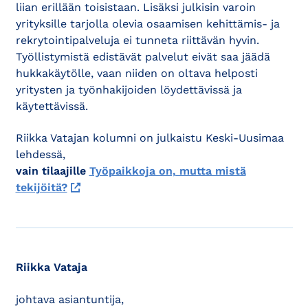
liian erillään toisistaan. Lisäksi julkisin varoin
yrityksille tarjolla olevia osaamisen kehittämis- ja
rekrytointipalveluja ei tunneta riittävän hyvin.
Työllistymistä edistävät palvelut eivät saa jäädä
hukkakäytölle, vaan niiden on oltava helposti
yritysten ja työnhakijoiden löydettävissä ja
käytettävissä.
Riikka Vatajan kolumni on julkaistu Keski-Uusimaa
lehdessä,
vain tilaajille
Työpaikkoja on, mutta mistä
tekijöitä?
Riikka Vataja
johtava asiantuntija,