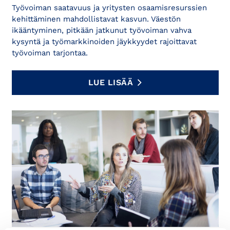
Työvoiman saatavuus ja yritysten osaamisresurssien
kehittäminen mahdollistavat kasvun. Väestön
ikääntyminen, pitkään jatkunut työvoiman vahva
kysyntä ja työmarkkinoiden jäykkyydet rajoittavat
työvoiman tarjontaa.
LUE LISÄÄ