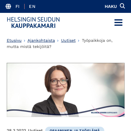
FI
EN
HAKU
MENU
Etusivu
Ajankohtaista
Uutiset
Työpaikkoja on,
mutta mistä tekijöitä?
28.3.2022
Uutiset
OSAAMINEN JA TYÖELÄMÄ